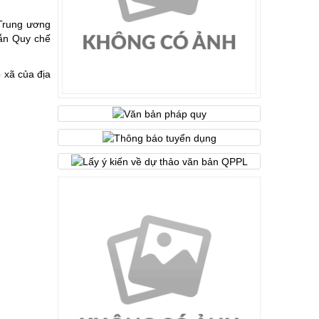
 Trung ương
dẫn Quy chế
, phong cách Hồ Chí Minh”
 xã của địa