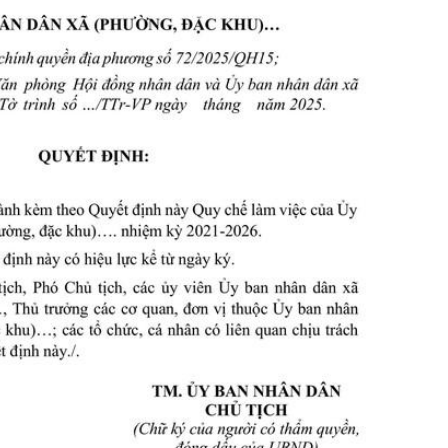
ng hợp
Giảm nghèo bền vững
Đưa nghị quyết của Đảng v
Bầu cử đại biểu Quốc hội k
Đại hội Đảng các cấp
Gia đình hạnh phúc bền vữ
An toàn thông tin
Thông tin biên giới
Người Việt Nam ưu tiên dùn
Điểm báo
Phóng sự ảnh
Chuyên mục khác