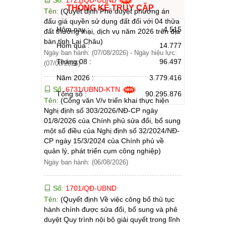
THỐNG KÊ TRUY CẬP
Tên:
(Quyết định Phê duyệt phương án
đấu giá quyền sử dụng đất đối với 04 thửa
Hôm nay :
4.515
đất thương mại, dịch vụ năm 2026 trên địa
bàn tỉnh Lai Châu)
Hôm qua :
14.777
Ngày ban hành: (07/08/2026)
-
Ngày hiệu lực:
Tháng 08 :
96.497
(07/08/2026)
Năm 2026 :
3.779.416
Số:
6731/UBND-KTN
Tổng số :
90.295.876
Tên:
(Công văn V/v triển khai thực hiện
Nghị định số 303/2026/NĐ-CP ngày
01/8/2026 của Chính phủ sửa đổi, bổ sung
một số điều của Nghị định số 32/2024/NĐ-
CP ngày 15/3/2024 của Chính phủ về
quản lý, phát triển cụm công nghiệp)
Ngày ban hành: (06/08/2026)
Số:
1701/QĐ-UBND
Tên:
(Quyết định Về việc công bố thủ tục
hành chính được sửa đổi, bổ sung và phê
duyệt Quy trình nội bộ giải quyết trong lĩnh