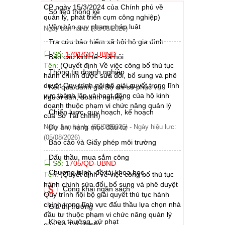
CP ngày 15/3/2024 của Chính phủ về
Số liệu thống kê
quản lý, phát triển cụm công nghiệp)
Văn bản quy phạm pháp luật
Ngày ban hành: (06/08/2026)
Tra cứu bảo hiểm xã hội hộ gia đình
Số:
1701/QĐ-UBND
Báo cáo kinh tế - xã hội
Tên:
(Quyết định Về việc công bố thủ tục
Thông tin doanh nghiệp
hành chính được sửa đổi, bổ sung và phê
duyệt Quy trình nội bộ giải quyết trong lĩnh
Kết quả đánh giá Bộ chỉ số phục vụ
vực thành lập và hoạt động của hộ kinh
người dân, doanh nghiệp
doanh thuộc phạm vi chức năng quản lý
Chiến lược, quy hoạch, kế hoạch
của Sở Tài chính)
Ngày ban hành: (05/08/2026)
Dự án, hạng mục đầu tư
-
Ngày hiệu lực:
(05/08/2026)
Báo cáo và Giấy phép môi trường
Đấu thầu, mua sắm công
Số:
1705/QĐ-UBND
Chương trình, đề tài khoa học
Tên:
(Quyết định Về việc công bố thủ tục
hành chính sửa đổi, bổ sung và phê duyệt
Công khai ngân sách
Quy trình nội bộ giải quyết thủ tục hành
chính trong lĩnh vực đấu thầu lựa chọn nhà
Giá thị trường
đầu tư thuộc phạm vi chức năng quản lý
Khen thưởng, xử phạt
của Sở Tài chính)