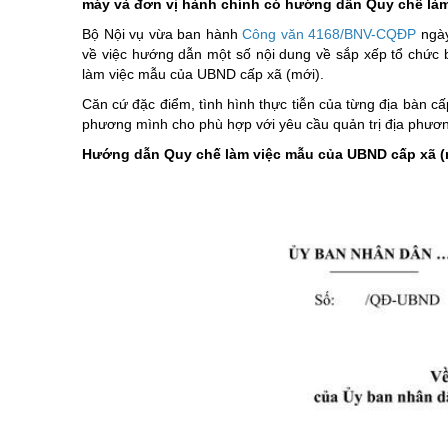
máy và đơn vị hành chính có hướng dẫn Quy chế làm
Di tích
chương trình hành động của ng
Khoa học, côn
Bộ Nội vụ vừa ban hành
Công văn 4168/BNV-CQĐP
ngày
Các dân tộc
Điểm đến-Du khách
Giới thiệu Luậ
Điểm đến - Du
về việc hướng dẫn một số nội dung về sắp xếp tổ chức
Các Huyện, Thành phố thuộc tỉnh
Bảo vệ nền tảng tư tưởng củ
Cuộc thi trắc 
Văn hóa - Lễ h
làm việc mẫu của UBND cấp xã (mới).
Căn cứ đặc điểm, tình hình thực tiễn của từng địa bàn c
Tinh gọn tổ ch
Ẩm thực
phương mình cho phù hợp với yêu cầu quản trị địa phươn
Kỷ niệm 100 n
Hướng dẫn Quy chế làm việc mẫu của UBND cấp xã (
Chung tay xóa
Kỷ niệm 80 nă
Nghị quyết Đạ
Cải cách hành
Học tập và là
Xây dựng nông
Biên giới - Hải
Thi đua yêu n
An toàn giao 