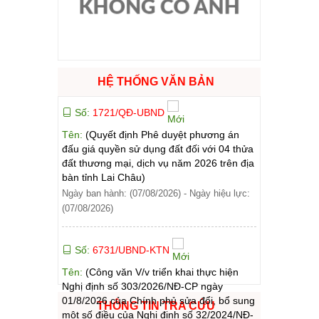
ào cuộc sống
hóa XVI và đại biểu Hội đồng nhân dân các cấp nhiệm kỳ 2026 - 2031
HỆ THỐNG VĂN BẢN
ng
Số:
1721/QĐ-UBND
Tên:
(Quyết định Phê duyệt phương án
đấu giá quyền sử dụng đất đối với 04 thửa
đất thương mại, dịch vụ năm 2026 trên địa
bàn tỉnh Lai Châu)
g hàng Việt Nam
Ngày ban hành: (07/08/2026)
-
Ngày hiệu lực:
(07/08/2026)
Số:
6731/UBND-KTN
Tên:
(Công văn V/v triển khai thực hiện
Nghị định số 303/2026/NĐ-CP ngày
01/8/2026 của Chính phủ sửa đổi, bổ sung
THÔNG TIN TRA CỨU
một số điều của Nghị định số 32/2024/NĐ-