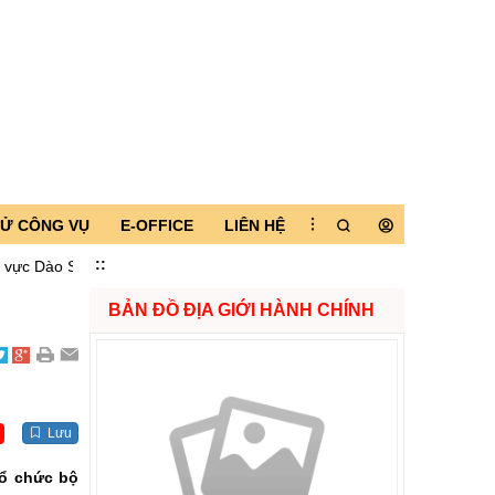
TỬ CÔNG VỤ
E-OFFICE
LIÊN HỆ
:
:
 San và kiểm tra tiến độ xây dựng Trường Phổ thông Nội trú liên cấp 
BẢN ĐỒ ĐỊA GIỚI HÀNH CHÍNH
Lưu
tổ chức bộ