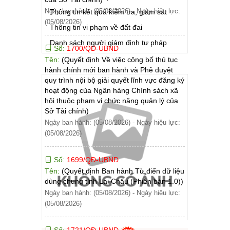
Ngày ban hành: (05/08/2026)
-
Ngày hiệu lực:
Thông tin kết quả kiểm tra, giám sát
(05/08/2026)
Thông tin vi phạm về đất đai
Danh sách người giám định tư pháp
Số:
1700/QĐ-UBND
Tên:
(Quyết định Về việc công bố thủ tục
hành chính mới ban hành và Phê duyệt
quy trình nội bộ giải quyết lĩnh vực đăng ký
hoạt động của Ngân hàng Chính sách xã
hội thuộc phạm vi chức năng quản lý của
Sở Tài chính)
Ngày ban hành: (05/08/2026)
-
Ngày hiệu lực:
(05/08/2026)
Số:
1699/QĐ-UBND
Tên:
(Quyết định Ban hành Từ điển dữ liệu
dùng chung tỉnh Lai Châu (Phiên bản 1.0))
Ngày ban hành: (05/08/2026)
-
Ngày hiệu lực:
(05/08/2026)
Số:
1721/QĐ-UBND