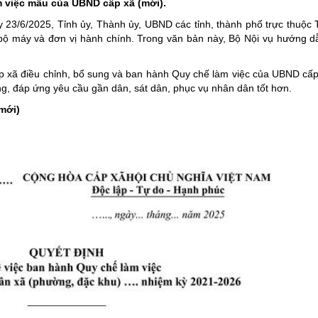
 việc mẫu của UBND cấp xã (mới).
ười ứng cử đại biểu hội đồng nhân dân tỉnh lai châu
g nghệ, đổi mới sáng tạo và chuyển đổi số
 23/6/2025, Tỉnh ủy, Thành ủy, UBND các tỉnh, thành phố trực thuộc
t đất đai năm 2024
 khách
Lai Châu đất và người
 bộ máy và đơn vị hành chính. Trong văn bản này, Bộ Nội vụ hướng 
a Đảng
nghiệm trực tuyến “Tìm hiểu về học tập và làm theo tư tưởng, đạo đức
ội
Lễ hội văn hóa
ấp xã điều chỉnh, bổ sung và ban hành Quy chế làm việc của UBND cấp
ức bộ máy của Hệ thống chính trị
Văn hóa ẩm thực
g, đáp ứng yêu cầu gần dân, sát dân, phục vụ nhân dân tốt hơn.
ăm Ngày Báo chí cách mạng Việt Nam (21/6/1925 - 21/6/2025)
mới)
 nhà tạm, nhà dột nát
m Ngày Tổng tuyển cử đầu tiên bầu Quốc hội Việt Nam
i hội Đảng các cấp
 chính
m theo tư tưởng, đạo đức, phong cách Hồ Chí Minh
 thôn mới
 đảo
ước
thông