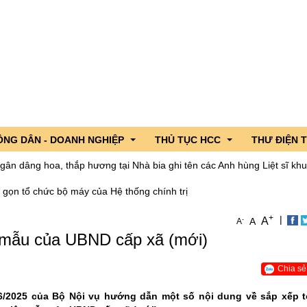
ÔNG DÂN - DOANH NGHIỆP
THỦ TỤC HCC
THƯ ĐIỆN 
 hoa, thắp hương tại Nhà bia ghi tên các Anh hùng Liệt sĩ khu vực Dào
 gọn tổ chức bộ máy của Hệ thống chính trị
 lãnh đạo
ng dân - Doanh nghiệp hỏi, Cơ quan nhà nước trả lời
DVC trực tuyến tỉnh Lai Châu
+
|
iểu Quốc hội tỉnh
c sản phẩm OCOP tỉnh Lai Châu
CSDL Quốc gia về TTHC
A
-
A
A
ẫu của UBND cấp xã (mới)
n ngành
nh hình xuất nhập khẩu qua cửa khẩu
TTHC nội bộ cơ quan HCNN
gười ứng cử đại biểu Quốc hội
hương
Chia sẻ
g lần thứ 4 năm 2026
/2025 của Bộ Nội vụ hướng dẫn một số nội dung về sắp xếp 