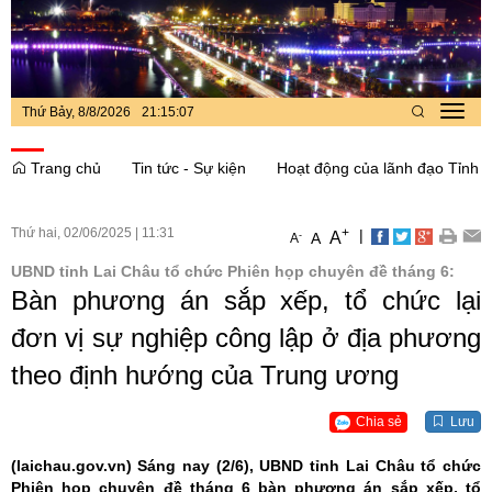
Thứ Bảy, 8/8/2026
21
:
15
:
08
Toggl
navig
Trang chủ
Tin tức - Sự kiện
Hoạt động của lãnh đạo Tỉnh
Thứ hai, 02/06/2025
|
11:31
+
|
A
-
A
A
UBND tỉnh Lai Châu tổ chức Phiên họp chuyên đề tháng 6:
Bàn phương án sắp xếp, tổ chức lại
đơn vị sự nghiệp công lập ở địa phương
theo định hướng của Trung ương
Chia sẻ
Lưu
(laichau.gov.vn)
Sáng nay (2/6), UBND tỉnh Lai Châu tổ chức
Phiên họp chuyên đề tháng 6 bàn phương án sắp xếp, tổ