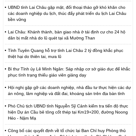
UBND tỉnh Lai Châu gặp mặt, đối thoại tháo gỡ khó khăn cho
các doanh nghiệp du lịch, thúc đẩy phát triển du lịch Lai Châu
bền vững
Lai Châu: Khánh thành, bàn giao nhà ở tái định cư cho 24 hộ
dân bị mất nhà do lũ quét tại xã Mường Than
Tỉnh Tuyên Quang hỗ trợ tỉnh Lai Châu 2 tỷ đồng khắc phục
thiệt hại do thiên tai, mưa lũ
Bí thư Tỉnh ủy Lê Minh Ngân: Sáp nhập cơ sở giáo dục để khắc
phục tình trạng thiếu giáo viên giảng dạy
Hội nghị gặp gỡ các doanh nghiệp, nhà đầu tư thực hiện các dự
án nông, lâm nghiệp và đất đai, khoáng sản trên địa bàn tỉnh
Phó Chủ tịch UBND tỉnh Nguyễn Sỹ Cảnh kiểm tra tiến độ thực
hiện Dự án Cầu bê tông cốt thép tại Km19+200, đường Noong
Hẻo - Nậm Mạ
Công bố các quyết định về tổ chức lại Ban Chỉ huy Phòng thủ