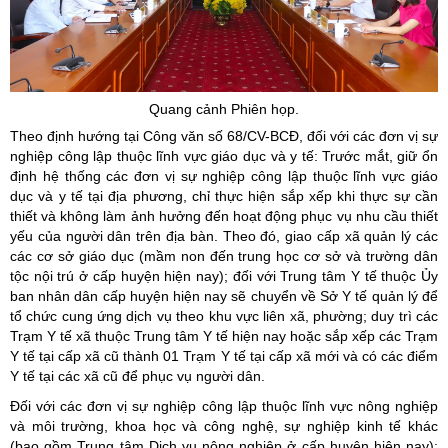
Quang cảnh Phiên họp.
Theo định hướng tại Công văn số 68/CV-BCĐ, đối với các đơn vị sự
nghiệp công lập thuộc lĩnh vực giáo dục và y tế: Trước mắt, giữ ổn
định hệ thống các đơn vị sự nghiệp công lập thuộc lĩnh vực giáo
dục và y tế tại địa phương, chỉ thực hiện sắp xếp khi thực sự cần
thiết và không làm ảnh hưởng đến hoạt động phục vụ nhu cầu thiết
yếu của người dân trên địa bàn. Theo đó, giao cấp xã quản lý các
các cơ sở giáo dục (mầm non đến trung học cơ sở và trường dân
tộc nội trú ở cấp huyện hiện nay); đối với Trung tâm Y tế thuộc Ủy
ban nhân dân cấp huyện hiện nay sẽ chuyển về Sở Y tế quản lý để
tổ chức cung ứng dịch vụ theo khu vực liên xã, phường; duy trì các
Trạm Y tế xã thuộc Trung tâm Y tế hiện nay hoặc sắp xếp các Trạm
Y tế tại cấp xã cũ thành 01 Trạm Y tế tại cấp xã mới và có các điểm
Y tế tại các xã cũ để phục vụ người dân.
Đối với các đơn vị sự nghiệp công lập thuộc lĩnh vực nông nghiệp
và môi trường, khoa học và công nghệ, sự nghiệp kinh tế khác
(bao gồm Trung tâm Dịch vụ nông nghiệp ở cấp huyện hiện nay):