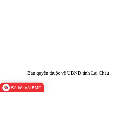
quản:
31/GP-TTĐT do Sở Văn hóa, Thể thao và
Giấy phép số:
Du lịch cấp 17/4/2026
Chịu trách
Hoàng Minh Hải - Chánh Văn phòng UBND
nhiệm chính:
tỉnh Lai Châu
Trụ sở:
Tầng 1,2,3 nhà B - Trung tâm Hành chính -
Điện thoại | Fax:
Chính trị tỉnh Lai Châu
Email:
02133.876.337; 02133.876.359 |
02133.876.356
laichau@chinhphu.vn
Bản quyền thuộc về UBND tỉnh Lai Châu
Đã kết nối EMC