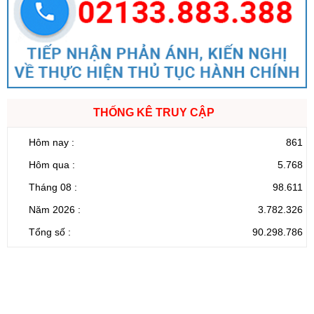
THỐNG KÊ TRUY CẬP
Hôm nay :
861
Hôm qua :
5.768
Tháng 08 :
98.611
Năm 2026 :
3.782.326
Tổng số :
90.298.786
CỔNG THÔNG TIN ĐIỆN TỬ TỈNH LAI CHÂU
Cơ quan chủ
Ủy ban nhân dân tỉnh Lai Châu