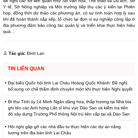
đề nghị các sở liên quan như Sở Văn hóa, Thể thao và Du lịch, Sở
Y tế, Sở Nông nghiệp và Môi trường tiếp thu các ý kiến tại Phiên
họp, đồng thời dự thảo các phương án, có sự tính toán hợp lý sau
khi đã hoàn thành sắp xếp, tổ chức lại đơn vị sự nghiệp công lập ở
địa phương đảm bảo công tác quản lý và triển khai thực hiện hiệu
quả…
Tác giả:
Đinh Lan
TIN LIÊN QUAN
Đại biểu Quốc hội tỉnh Lai Châu Hoàng Quốc Khánh: Đề nghị
bổ sung cơ chế thẩm định chuyên môn khi thực hiện Nghị quyết
Bí thư Tỉnh ủy Lê Minh Ngân dâng hoa, thắp hương tại Nhà bia
ghi tên các Anh hùng Liệt sĩ khu vực Dào San và kiểm tra tiến
độ xây dựng Trường Phổ thông Nội trú liên cấp tại xã Dào San
Hội nghị gặp gỡ các nhà đầu tư thực hiện các dự án năng
lượng trên địa bàn tỉnh Lai Châu