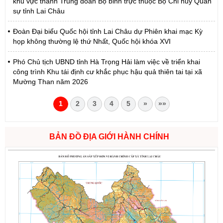
khu vực thành Trung đoàn Bộ binh trực thuộc Bộ Chỉ huy Quân
sự tỉnh Lai Châu
Đoàn Đại biểu Quốc hội tỉnh Lai Châu dự Phiên khai mạc Kỳ
họp không thường lệ thứ Nhất, Quốc hội khóa XVI
Phó Chủ tịch UBND tỉnh Hà Trọng Hải làm việc về triển khai
công trình Khu tái định cư khắc phục hậu quả thiên tai tại xã
Mường Than năm 2026
1
2
3
4
5
»
»»
BẢN ĐỒ ĐỊA GIỚI HÀNH CHÍNH