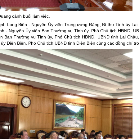
ng hợp
Giảm nghèo bền vững
uang cảnh buổi làm việc.
Đưa nghị quyết của Đảng v
ịnh Long Biên - Nguyên Ủy viên Trung ương Đảng, Bí thư Tỉnh ủy Lai
Bầu cử đại biểu Quốc hội k
h - Nguyên Ủy viên Ban Thường vụ Tỉnh ủy, Phó Chủ tịch HĐND, UB
Đại hội Đảng các cấp
n Ban Thường vụ Tỉnh ủy, Phó Chủ tịch HĐND, UBND tỉnh Lai Châu,
y Điện Biên, Phó Chủ tịch UBND tỉnh Điện Biên cùng các đồng chí tr
Gia đình hạnh phúc bền vữ
An toàn thông tin
Thông tin biên giới
Người Việt Nam ưu tiên dùn
Điểm báo
Phóng sự ảnh
Chuyên mục khác