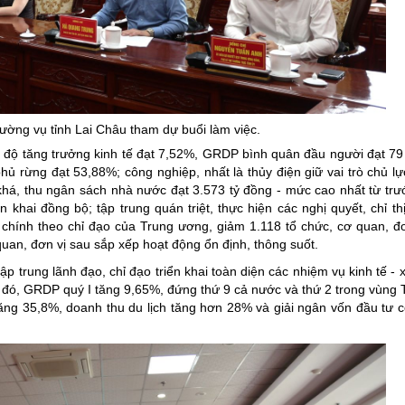
ờng vụ tỉnh Lai Châu tham dự buổi làm việc.
tốc độ tăng trưởng kinh tế đạt 7,52%, GRDP bình quân đầu người đạt 79
hủ rừng đạt 53,88%; công nghiệp, nhất là thủy điện giữ vai trò chủ lự
khá, thu ngân sách nhà nước đạt 3.573 tỷ đồng - mức cao nhất từ trư
 khai đồng bộ; tập trung quán triệt, thực hiện các nghị quyết, chỉ th
chính theo chỉ đạo của Trung ương, giảm 1.118 tổ chức, cơ quan, đơ
uan, đơn vị sau sắp xếp hoạt động ổn định, thông suốt.
trung lãnh đạo, chỉ đạo triển khai toàn diện các nhiệm vụ kinh tế - x
g đó, GRDP quý I tăng 9,65%, đứng thứ 9 cả nước và thứ 2 trong vùng 
ăng 35,8%, doanh thu du lịch tăng hơn 28% và giải ngân vốn đầu tư c