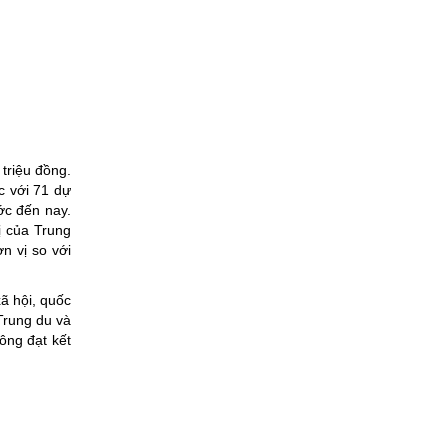
 triệu đồng.
c với 71 dự
ớc đến nay.
ị của Trung
n vị so với
ã hội, quốc
Trung du và
ông đạt kết