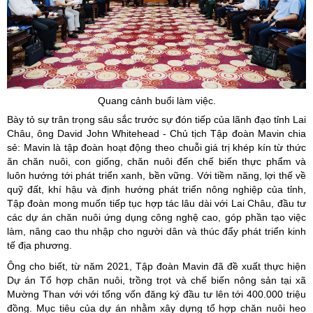
Quang cảnh buổi làm việc.
Bày tỏ sự trân trọng sâu sắc trước sự đón tiếp của lãnh đạo tỉnh Lai
Châu, ông David John Whitehead - Chủ tịch Tập đoàn Mavin chia
sẻ: Mavin là tập đoàn hoạt động theo chuỗi giá trị khép kín từ thức
ăn chăn nuôi, con giống, chăn nuôi đến chế biến thực phẩm và
luôn hướng tới phát triển xanh, bền vững. Với tiềm năng, lợi thế về
quỹ đất, khí hậu và định hướng phát triển nông nghiệp của tỉnh,
Tập đoàn mong muốn tiếp tục hợp tác lâu dài với Lai Châu, đầu tư
các dự án chăn nuôi ứng dụng công nghệ cao, góp phần tạo việc
làm, nâng cao thu nhập cho người dân và thúc đẩy phát triển kinh
tế địa phương.
Ông cho biết, từ năm 2021, Tập đoàn Mavin đã đề xuất thực hiện
Dự án Tổ hợp chăn nuôi, trồng trọt và chế biến nông sản tại xã
Mường Than với với tổng vốn đăng ký đầu tư lên tới 400.000 triệu
đồng. Mục tiêu của dự án nhằm xây dựng tổ hợp chăn nuôi heo