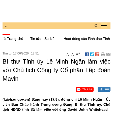
:
:
Toggl
navig
Trang chủ
Tin tức - Sự kiện
Hoạt động của lãnh đạo Tỉnh
Thứ tư, 17/06/2026
|
12:51
+
|
A
-
A
A
Bí thư Tỉnh ủy Lê Minh Ngân làm việc
với Chủ tịch Công ty Cổ phần Tập đoàn
Mavin
Chia sẻ
Lưu
(laichau.gov.vn)
Sáng nay (17/6), đồng chí Lê Minh Ngân - Ủy
viên Ban Chấp hành Trung ương Đảng, Bí thư Tỉnh ủy, Chủ
tịch HĐND tỉnh đã làm việc với ông David John Whitehead -