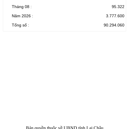
Tháng 08 :
95.322
Năm 2026 :
3.777.600
Tổng số :
90.294.060
CỔNG THÔNG TIN ĐIỆN TỬ TỈNH LAI CHÂU
Cơ quan chủ
Ủy ban nhân dân tỉnh Lai Châu
quản:
31/GP-TTĐT do Sở Văn hóa, Thể thao và
Giấy phép số:
Du lịch cấp 17/4/2026
Chịu trách
Hoàng Minh Hải - Chánh Văn phòng UBND
nhiệm chính:
tỉnh Lai Châu
Trụ sở:
Tầng 1,2,3 nhà B - Trung tâm Hành chính -
Điện thoại | Fax:
Chính trị tỉnh Lai Châu
Email:
02133.876.337; 02133.876.359 |
02133.876.356
laichau@chinhphu.vn
Bản quyền thuộc về UBND tỉnh Lai Châu