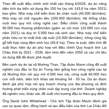
Theo đề xuất điều chỉnh mới nhất vào tháng 6/2026, dự án nâng
diện tích dự kiến sử dụng lên 150 ha (so với 143,8 ha năm 2021)
bao gồm: Nhà máy chế biến thức ăn chăn nuôi (45.000 tấn/năm);
Nhà máy sơ chế nguyên liệu (200.000 tấn/năm); Hệ thống chăn
nuôi heo quy mô công nghệ cao: Điều chỉnh công suất thành
90.000 heo thương phẩm/năm (giảm so với mức 110.000 con của
năm 2021) và duy trì 5.000 heo nái sinh sản; Nhà máy chế biến
phân hữu cơ từ chất thải vật nuôi (15.000 tấn/năm); trồng rừng lấy
gỗ kết hợp vùng đệm sinh học (56,8 ha). Theo rà soát, diện tích đề
xuất thực hiện dự án phù hợp với điều chỉnh Quy hoạch tỉnh Lai
Châu thời kỳ 2021 - 2030, tầm nhìn đến năm 2050 và các chỉ tiêu
sử dụng đất đã được phê duyệt.
Bên cạnh dự án tại xã Mường Than, Tập đoàn Mavin cũng đề xuất
nghiên cứu đầu tư Dự án Trung tâm giống heo công nghệ cao tại
xã Mường Kim với quy mô 4.000 heo nái, công suất 60.000 heo
con mỗi năm, diện tích khảo sát khoảng 54 - 55 ha. Dự án được
đánh giá phù hợp với quy hoạch chung của địa phương và định
hướng phát triển vùng chăn nuôi tập trung của tỉnh. Doanh nghiệp
đã nghiên cứu, khảo sát, đề xuất chủ trương đầu tư theo quy định.
Ông David John Whitehead - Chủ tịch Tập đoàn Mavin đánh giá
cao sự quan tâm, đồng hành và tạo điều kiện của tỉnh Lai Châu đối