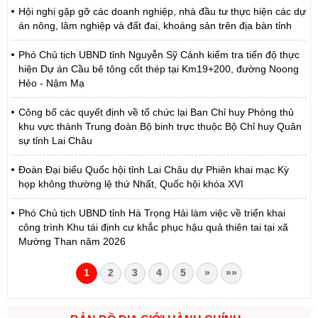
Hội nghị gặp gỡ các doanh nghiệp, nhà đầu tư thực hiện các dự
án nông, lâm nghiệp và đất đai, khoáng sản trên địa bàn tỉnh
Phó Chủ tịch UBND tỉnh Nguyễn Sỹ Cảnh kiểm tra tiến độ thực
hiện Dự án Cầu bê tông cốt thép tại Km19+200, đường Noong
Hẻo - Nậm Mạ
Công bố các quyết định về tổ chức lại Ban Chỉ huy Phòng thủ
khu vực thành Trung đoàn Bộ binh trực thuộc Bộ Chỉ huy Quân
sự tỉnh Lai Châu
Đoàn Đại biểu Quốc hội tỉnh Lai Châu dự Phiên khai mạc Kỳ
họp không thường lệ thứ Nhất, Quốc hội khóa XVI
Phó Chủ tịch UBND tỉnh Hà Trọng Hải làm việc về triển khai
công trình Khu tái định cư khắc phục hậu quả thiên tai tại xã
Mường Than năm 2026
1
2
3
4
5
»
»»