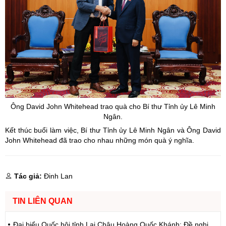
Ông
David
John
Whitehead trao quà cho
Bí thư Tỉnh
ủy
Lê Minh
Ngân.
Kết thúc buổi làm việc, Bí thư Tỉnh ủy Lê Minh Ngân và Ông David
John Whitehead đã trao cho nhau những món quà ý nghĩa.
Tác giả:
Đinh Lan
TIN LIÊN QUAN
Đại biểu Quốc hội tỉnh Lai Châu Hoàng Quốc Khánh: Đề nghị