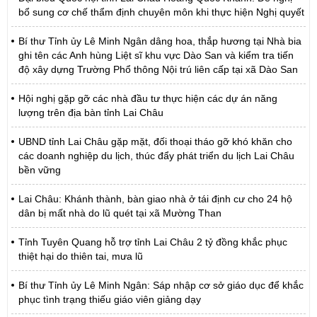
bổ sung cơ chế thẩm định chuyên môn khi thực hiện Nghị quyết
Bí thư Tỉnh ủy Lê Minh Ngân dâng hoa, thắp hương tại Nhà bia
ghi tên các Anh hùng Liệt sĩ khu vực Dào San và kiểm tra tiến
độ xây dựng Trường Phổ thông Nội trú liên cấp tại xã Dào San
Hội nghị gặp gỡ các nhà đầu tư thực hiện các dự án năng
lượng trên địa bàn tỉnh Lai Châu
UBND tỉnh Lai Châu gặp mặt, đối thoại tháo gỡ khó khăn cho
các doanh nghiệp du lịch, thúc đẩy phát triển du lịch Lai Châu
bền vững
Lai Châu: Khánh thành, bàn giao nhà ở tái định cư cho 24 hộ
dân bị mất nhà do lũ quét tại xã Mường Than
Tỉnh Tuyên Quang hỗ trợ tỉnh Lai Châu 2 tỷ đồng khắc phục
thiệt hại do thiên tai, mưa lũ
Bí thư Tỉnh ủy Lê Minh Ngân: Sáp nhập cơ sở giáo dục để khắc
phục tình trạng thiếu giáo viên giảng dạy