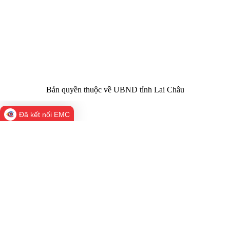
nhiệm chính:
tỉnh Lai Châu
Trụ sở:
Tầng 1,2,3 nhà B - Trung tâm Hành chính -
Điện thoại | Fax:
Chính trị tỉnh Lai Châu
Email:
02133.876.337; 02133.876.359 |
02133.876.356
laichau@chinhphu.vn
Bản quyền thuộc về UBND tỉnh Lai Châu
Đã kết nối EMC