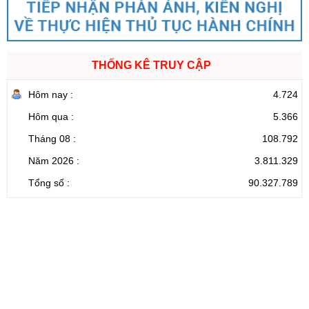
THỐNG KÊ TRUY CẬP
Hôm nay :
4.724
Hôm qua :
5.366
Tháng 08 :
108.792
Năm 2026 :
3.811.329
Tổng số :
90.327.789
CỔNG THÔNG TIN ĐIỆN TỬ TỈNH LAI CHÂU
Cơ quan chủ
Ủy ban nhân dân tỉnh Lai Châu
quản:
31/GP-TTĐT do Sở Văn hóa, Thể thao và
Giấy phép số:
Du lịch cấp 17/4/2026
Chịu trách
Hoàng Minh Hải - Chánh Văn phòng UBND