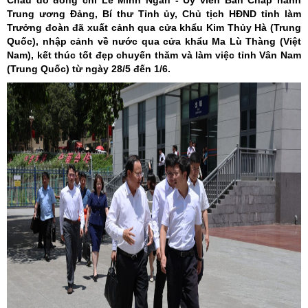
Châu do đồng chí Lê Minh Ngân - Ủy viên Ban Chấp hành
Trung ương Đảng, Bí thư Tỉnh ủy, Chủ tịch HĐND tỉnh làm
Trưởng đoàn đã xuất cảnh qua cửa khẩu Kim Thủy Hà (Trung
Quốc), nhập cảnh về nước qua cửa khẩu Ma Lù Thàng (Việt
Nam), kết thúc tốt đẹp chuyến thăm và làm việc tỉnh Vân Nam
(Trung Quốc) từ ngày 28/5 đến 1/6.