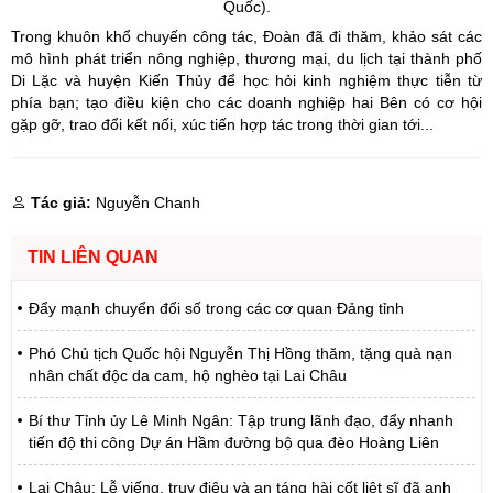
Quốc).
Trong khuôn khổ chuyến công tác, Đoàn đã đi thăm, khảo sát các
mô hình phát triển nông nghiệp, thương mại, du lịch tại thành phố
Di Lặc và huyện Kiến Thủy để học hỏi kinh nghiệm thực tiễn từ
phía bạn; tạo điều kiện cho các doanh nghiệp hai Bên có cơ hội
gặp gỡ, trao đổi kết nối, xúc tiến hợp tác trong thời gian tới...
Tác giả:
Nguyễn Chanh
TIN LIÊN QUAN
Đẩy mạnh chuyển đổi số trong các cơ quan Đảng tỉnh
Phó Chủ tịch Quốc hội Nguyễn Thị Hồng thăm, tặng quà nạn
nhân chất độc da cam, hộ nghèo tại Lai Châu
Bí thư Tỉnh ủy Lê Minh Ngân: Tập trung lãnh đạo, đẩy nhanh
tiến độ thi công Dự án Hầm đường bộ qua đèo Hoàng Liên
Lai Châu: Lễ viếng, truy điệu và an táng hài cốt liệt sĩ đã anh