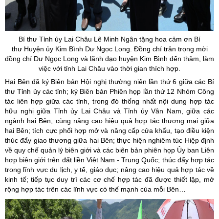
Bí thư Tỉnh ủy Lai Châu Lê Minh Ngân tặng hoa cảm ơn Bí
thư Huyện ủy Kim Bình Dư Ngọc Long. Đồng chí trân trọng mời
đồng chí Dư Ngọc Long và lãnh đạo huyện Kim Bình đến thăm, làm
việc với tỉnh Lai Châu vào thời gian thích hợp.
Hai Bên đã ký Biên bản Hội nghị thường niên lần thứ 6 giữa các Bí
thư Tỉnh ủy các tỉnh; ký Biên bản Phiên họp lần thứ 12 Nhóm Công
tác liên hợp giữa các tỉnh, trong đó thống nhất nội dung hợp tác
hữu nghị giữa Tỉnh ủy Lai Châu và Tỉnh ủy Vân Nam, giữa các
ngành hai Bên; cùng nâng cao hiệu quả hợp tác thương mại giữa
hai Bên; tích cực phối hợp mở và nâng cấp cửa khẩu, tạo điều kiện
thúc đẩy giao thương giữa hai Bên; thực hiện nghiêm túc Hiệp định
về quy chế quản lý biên giới và các biên bản phiên họp Ủy ban Liên
hợp biên giới trên đất liền Việt Nam - Trung Quốc; thúc đẩy hợp tác
trong lĩnh vực du lịch, y tế, giáo dục; nâng cao hiệu quả hợp tác về
kinh tế; tiếp tục duy trì các cơ chế hợp tác đã được thiết lập, mở
rộng hợp tác trên các lĩnh vực có thế mạnh của mỗi Bên…