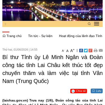
:
:
Toggl
navig
Trang chủ
Tin tức - Sự kiện
Hoạt động của lãnh đạo Tỉnh
Thứ hai, 01/06/2026
|
14:55
+
|
A
-
A
A
Bí thư Tỉnh ủy Lê Minh Ngân và Đoàn
công tác tỉnh Lai Châu kết thúc tốt đẹp
chuyến thăm và làm việc tại tỉnh Vân
Nam (Trung Quốc)
Chia sẻ
Lưu
(laichau.gov.vn)
Trưa nay (1/6), Đoàn công tác của tỉnh Lai