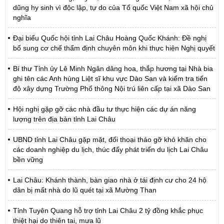
dũng hy sinh vì độc lập, tự do của Tổ quốc Việt Nam xã hội chủ
nghĩa
Đại biểu Quốc hội tỉnh Lai Châu Hoàng Quốc Khánh: Đề nghị
bổ sung cơ chế thẩm định chuyên môn khi thực hiện Nghị quyết
Bí thư Tỉnh ủy Lê Minh Ngân dâng hoa, thắp hương tại Nhà bia
ghi tên các Anh hùng Liệt sĩ khu vực Dào San và kiểm tra tiến
độ xây dựng Trường Phổ thông Nội trú liên cấp tại xã Dào San
Hội nghị gặp gỡ các nhà đầu tư thực hiện các dự án năng
lượng trên địa bàn tỉnh Lai Châu
UBND tỉnh Lai Châu gặp mặt, đối thoại tháo gỡ khó khăn cho
các doanh nghiệp du lịch, thúc đẩy phát triển du lịch Lai Châu
bền vững
Lai Châu: Khánh thành, bàn giao nhà ở tái định cư cho 24 hộ
dân bị mất nhà do lũ quét tại xã Mường Than
Tỉnh Tuyên Quang hỗ trợ tỉnh Lai Châu 2 tỷ đồng khắc phục
thiệt hại do thiên tai, mưa lũ