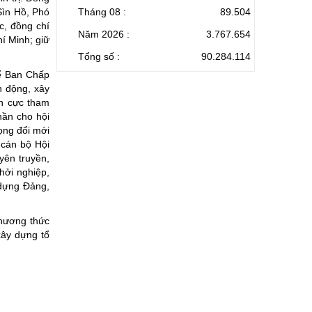
Tháng 08 :
89.504
Sìn Hồ, Phó
c, đồng chí
Năm 2026 :
3.767.654
í Minh; giữ
Tổng số :
90.284.114
hể Ban Chấp
n động, xây
ch cực tham
hần cho hội
rọng đổi mới
 cán bộ Hội
yên truyền,
hởi nghiệp,
 dựng Đảng,
phương thức
xây dựng tổ