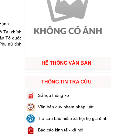
ào cuộc sống
Hạnh.
hóa XVI và đại biểu Hội đồng nhân dân các cấp nhiệm kỳ 2026 - 2031
ở Tài chính
rận Tổ quốc
Phụ nữ tỉnh
ng
HỆ THỐNG VĂN BẢN
g hàng Việt Nam
THÔNG TIN TRA CỨU
Số liệu thống kê
Văn bản quy phạm pháp luật
Tra cứu bảo hiểm xã hội hộ gia đình
Báo cáo kinh tế - xã hội