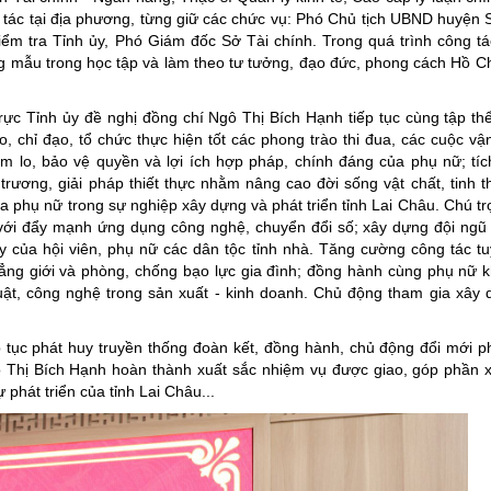
ng tác tại địa phương, từng giữ các chức vụ: Phó Chủ tịch UBND huyện 
 tra Tỉnh ủy, Phó Giám đốc Sở Tài chính. Trong quá trình công tá
ơng mẫu trong học tập và làm theo tư tưởng, đạo đức, phong cách Hồ Ch
rực Tỉnh ủy đề nghị đồng chí Ngô Thị Bích Hạnh tiếp tục cùng tập t
 chỉ đạo, tổ chức thực hiện tốt các phong trào thi đua, các cuộc vậ
lo, bảo vệ quyền và lợi ích hợp pháp, chính đáng của phụ nữ; tí
ương, giải pháp thiết thực nhằm nâng cao đời sống vật chất, tinh t
ủa phụ nữ trong sự nghiệp xây dựng và phát triển tỉnh Lai Châu. Chú t
 với đẩy mạnh ứng dụng công nghệ, chuyển đổi số; xây dựng đội ngũ
cậy của hội viên, phụ nữ các dân tộc tỉnh nhà. Tăng cường công tác tu
đẳng giới và phòng, chống bạo lực gia đình; đồng hành cùng phụ nữ k
huật, công nghệ trong sản xuất - kinh doanh. Chủ động tham gia xây
ếp tục phát huy truyền thống đoàn kết, đồng hành, chủ động đổi mới 
gô Thị Bích Hạnh hoàn thành xuất sắc nhiệm vụ được giao, góp phần 
hát triển của tỉnh Lai Châu...