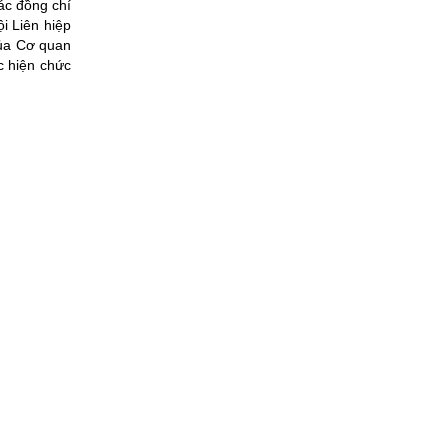
ác đồng chí
i Liên hiệp
của Cơ quan
c hiện chức