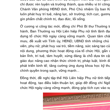
chí được rèn luyện và trưởng thành, qua nhiều vị trí cô
Chánh Văn phòng HĐND tỉnh, Phó Chủ nhiệm Ủy ban Kiểm
luôn phát huy trí tuệ, năng lực, sở trường; tích cực, gư
gìn phẩm chất chính trị, đạo đức, lối sống.
Ở cương vị công tác mới, đồng chí Phó Bí thư Thường t
hành, Ban Thường vụ Hội Liên hiệp Phụ nữ tỉnh lãnh đạo,
dựng tổ chức Hội ngày càng vững mạnh. Quan tâm chăm 
mưu, đề xuất với Tỉnh ủy, HĐND, UBND tỉnh những chủ tr
viên, phụ nữ; phát huy vai trò, tiềm năng, sức sáng tạo c
nội dung, phương thức hoạt động của tổ chức Hội, gắn
bản lĩnh, trí tuệ, tâm huyết, xứng đáng là chỗ dựa tin 
giáo dục nâng cao nhận thức chính trị, pháp luật, bình 
phát triển kinh tế; tăng cường ứng dụng khoa học kỹ t
chính quyền trong sạch, vững mạnh...
Đồng thời, đề nghị tập thể Hội Liên hiệp Phụ nữ tỉnh ti
hoạt động, tạo điều kiện thuận lợi, giúp đỡ đồng chí N
chức Hội ngày càng vững mạnh, đóng góp tích cực vào sự p