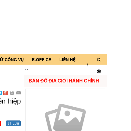
TỬ CÔNG VỤ
E-OFFICE
LIÊN HỆ
:
:
BẢN ĐỒ ĐỊA GIỚI HÀNH CHÍNH
ên hiệp
Lưu