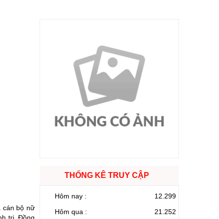
THỐNG KÊ TRUY CẬP
Hôm nay :
12.299
à cán bộ nữ
Hôm qua :
21.252
h trị. Đồng