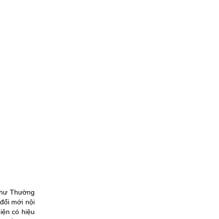
 thư Thường
đổi mới nội
iện có hiệu