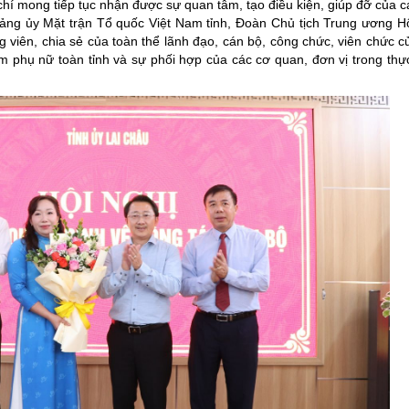
hí mong tiếp tục nhận được sự quan tâm, tạo điều kiện, giúp đỡ của c
ng ủy Mặt trận Tổ quốc Việt Nam tỉnh, Đoàn Chủ tịch Trung ương Hộ
 viên, chia sẻ của toàn thể lãnh đạo, cán bộ, công chức, viên chức 
m phụ nữ toàn tỉnh và sự phối hợp của các cơ quan, đơn vị trong thự