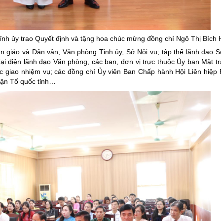
ng hợp
Giảm nghèo bền vững
Đưa nghị quyết của Đảng v
Tỉnh
ủy
trao Quyết định và tặng hoa chúc mừng
đồng chí Ngô Thị Bích 
Bầu cử đại biểu Quốc hội k
n giáo và Dân vận, Văn phòng Tỉnh ủy, Sở Nội vụ; tập thể lãnh đạo S
Đại hội Đảng các cấp
đại diện lãnh đạo Văn phòng, các ban, đơn vị trực thuộc Ủy ban Mặt t
 giao nhiệm vụ; các đồng chí Ủy viên Ban Chấp hành Hội Liên hiệp 
Gia đình hạnh phúc bền vữ
rận Tổ quốc tỉnh…
An toàn thông tin
Thông tin biên giới
Người Việt Nam ưu tiên dùn
Điểm báo
Phóng sự ảnh
Chuyên mục khác