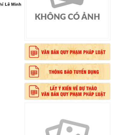
hí Lê Minh
, phong cách Hồ Chí Minh”