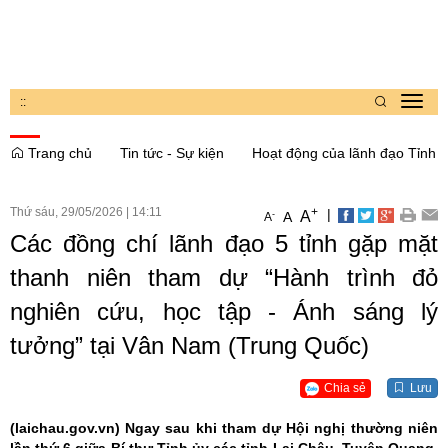
:
:
Toggl
navig
Trang chủ
Tin tức - Sự kiện
Hoạt động của lãnh đạo Tỉnh
Thứ sáu, 29/05/2026
|
14:11
+
|
A
-
A
A
Các đồng chí lãnh đạo 5 tỉnh gặp mặt
thanh niên tham dự “Hành trình đỏ
nghiên cứu, học tập - Ánh sáng lý
tưởng” tại Vân Nam (Trung Quốc)
Chia sẻ
Lưu
(laichau.gov.vn)
Ngay sau khi tham dự Hội nghị thường niên