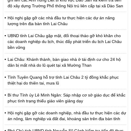
ghi tên các Anh hùng Liệt sĩ khu vực Dào San và kiểm tra tiến
độ xây dựng Trường Phổ thông Nội trú liên cấp tại xã Dào San
Hội nghị gặp gỡ các nhà đầu tư thực hiện các dự án năng
lượng trên địa bàn tỉnh Lai Châu
UBND tỉnh Lai Châu gặp mặt, đối thoại tháo gỡ khó khăn cho
các doanh nghiệp du lịch, thúc đẩy phát triển du lịch Lai Châu
bền vững
Lai Châu: Khánh thành, bàn giao nhà ở tái định cư cho 24 hộ
dân bị mất nhà do lũ quét tại xã Mường Than
Tỉnh Tuyên Quang hỗ trợ tỉnh Lai Châu 2 tỷ đồng khắc phục
thiệt hại do thiên tai, mưa lũ
Bí thư Tỉnh ủy Lê Minh Ngân: Sáp nhập cơ sở giáo dục để khắc
phục tình trạng thiếu giáo viên giảng dạy
Hội nghị gặp gỡ các doanh nghiệp, nhà đầu tư thực hiện các dự
án nông, lâm nghiệp và đất đai, khoáng sản trên địa bàn tỉnh
Phó Chủ tịch UBND tỉnh Nguyễn Sỹ Cảnh kiểm tra tiến độ thực