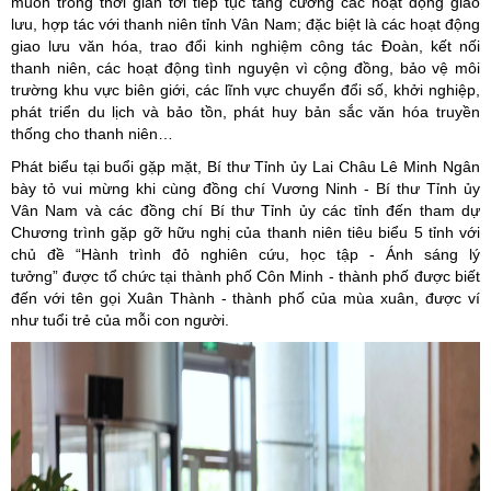
muốn trong thời gian tới tiếp tục tăng cường các hoạt động giao
lưu, hợp tác với thanh niên tỉnh Vân Nam; đặc biệt là các hoạt động
giao lưu văn hóa, trao đổi kinh nghiệm công tác Đoàn, kết nối
thanh niên, các hoạt động tình nguyện vì cộng đồng, bảo vệ môi
trường khu vực biên giới, các lĩnh vực chuyển đổi số, khởi nghiệp,
phát triển du lịch và bảo tồn, phát huy bản sắc văn hóa truyền
thống cho thanh niên…
Phát biểu tại buổi gặp mặt, Bí thư Tỉnh ủy Lai Châu Lê Minh Ngân
bày tỏ vui mừng khi cùng đồng chí Vương Ninh - Bí thư Tỉnh ủy
Vân Nam và các đồng chí Bí thư Tỉnh ủy các tỉnh đến tham dự
Chương trình gặp gỡ hữu nghị của thanh niên tiêu biểu 5 tỉnh với
chủ đề “Hành trình đỏ nghiên cứu, học tập - Ánh sáng lý
tưởng” được tổ chức tại thành phố Côn Minh - thành phố được biết
đến với tên gọi Xuân Thành - thành phố của mùa xuân, được ví
như tuổi trẻ của mỗi con người.