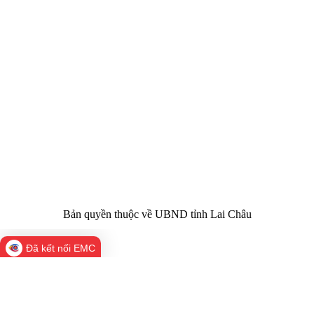
CỔNG THÔNG TIN ĐIỆN TỬ TỈNH LAI CHÂU
Cơ quan chủ
Ủy ban nhân dân tỉnh Lai Châu
quản:
31/GP-TTĐT do Sở Văn hóa, Thể thao và
Giấy phép số:
Du lịch cấp 17/4/2026
Chịu trách
Hoàng Minh Hải - Chánh Văn phòng UBND
nhiệm chính:
tỉnh Lai Châu
Trụ sở:
Tầng 1,2,3 nhà B - Trung tâm Hành chính -
Điện thoại | Fax:
Chính trị tỉnh Lai Châu
Email:
02133.876.337; 02133.876.359 |
02133.876.356
laichau@chinhphu.vn
Bản quyền thuộc về UBND tỉnh Lai Châu
Đã kết nối EMC