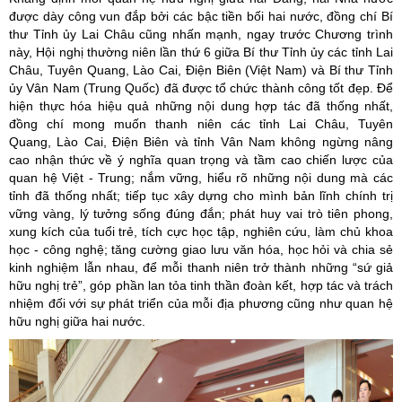
được dày công vun đắp bởi các bậc tiền bối hai nước, đồng chí Bí
thư Tỉnh ủy Lai Châu cũng nhấn mạnh, ngay trước Chương trình
này, Hội nghị thường niên lần thứ 6 giữa Bí thư Tỉnh ủy các tỉnh Lai
Châu, Tuyên Quang, Lào Cai, Điện Biên (Việt Nam) và Bí thư Tỉnh
ủy Vân Nam (Trung Quốc) đã được tổ chức thành công tốt đẹp. Để
hiện thực hóa hiệu quả những nội dung hợp tác đã thống nhất,
đồng chí mong muốn thanh niên các tỉnh Lai Châu, Tuyên
Quang, Lào Cai, Điện Biên và tỉnh Vân Nam không ngừng nâng
cao nhận thức về ý nghĩa quan trọng và tầm cao chiến lược của
quan hệ Việt - Trung; nắm vững, hiểu rõ những nội dung mà các
tỉnh đã thống nhất; tiếp tục xây dựng cho mình bản lĩnh chính trị
vững vàng, lý tưởng sống đúng đắn; phát huy vai trò tiên phong,
xung kích của tuổi trẻ, tích cực học tập, nghiên cứu, làm chủ khoa
học - công nghệ; tăng cường giao lưu văn hóa, học hỏi và chia sẻ
kinh nghiệm lẫn nhau, để mỗi thanh niên trở thành những “sứ giả
hữu nghị trẻ”, góp phần lan tỏa tinh thần đoàn kết, hợp tác và trách
nhiệm đối với sự phát triển của mỗi địa phương cũng như quan hệ
hữu nghị giữa hai nước.