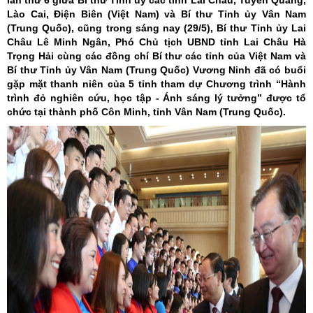
lần thứ 6 giữa Bí thư Tỉnh ủy các tỉnh Lai Châu, Tuyên Quang,
Lào Cai, Điện Biên (Việt Nam) và Bí thư Tỉnh ủy Vân Nam
(Trung Quốc), cũng trong sáng nay (29/5), Bí thư Tỉnh ủy Lai
Châu Lê Minh Ngân, Phó Chủ tịch UBND tỉnh Lai Châu Hà
Trọng Hải cùng các đồng chí Bí thư các tỉnh của Việt Nam và
Bí thư Tỉnh ủy Vân Nam (Trung Quốc) Vương Ninh đã có buổi
gặp mặt thanh niên của 5 tỉnh tham dự Chương trình “Hành
trình đỏ nghiên cứu, học tập - Ánh sáng lý tưởng” được tổ
chức tại thành phố Côn Minh, tỉnh Vân Nam (Trung Quốc).