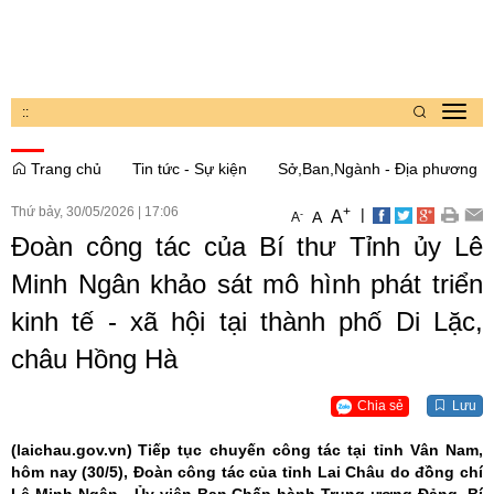
:
:
Toggl
navig
Trang chủ
Tin tức - Sự kiện
Sở,Ban,Ngành - Địa phương
Thứ bảy, 30/05/2026
|
17:06
+
|
A
-
A
A
Đoàn công tác của Bí thư Tỉnh ủy Lê
Minh Ngân khảo sát mô hình phát triển
kinh tế - xã hội tại thành phố Di Lặc,
châu Hồng Hà
Chia sẻ
Lưu
(laichau.gov.vn)
Tiếp tục chuyến công tác tại tỉnh Vân Nam,
hôm nay (30/5), Đoàn công tác của tỉnh Lai Châu do đồng chí