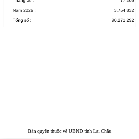
Tháng 08 :
77.205
Năm 2026 :
3.754.832
Tổng số :
90.271.292
CỔNG THÔNG TIN ĐIỆN TỬ TỈNH LAI CHÂU
Cơ quan chủ
Ủy ban nhân dân tỉnh Lai Châu
quản:
31/GP-TTĐT do Sở Văn hóa, Thể thao và
Giấy phép số:
Du lịch cấp 17/4/2026
Chịu trách
Hoàng Minh Hải - Chánh Văn phòng UBND
nhiệm chính:
tỉnh Lai Châu
Trụ sở:
Tầng 1,2,3 nhà B - Trung tâm Hành chính -
Điện thoại | Fax:
Chính trị tỉnh Lai Châu
Email:
02133.876.337; 02133.876.359 |
02133.876.356
laichau@chinhphu.vn
Bản quyền thuộc về UBND tỉnh Lai Châu