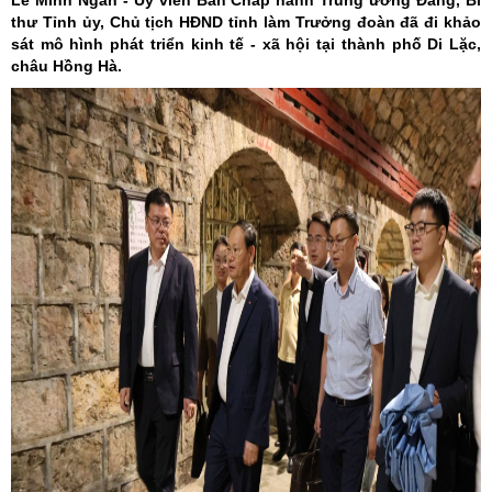
Lê Minh Ngân - Ủy viên Ban Chấp hành Trung ương Đảng, Bí
thư Tỉnh ủy, Chủ tịch HĐND tỉnh làm Trưởng đoàn đã đi khảo
sát mô hình phát triển kinh tế - xã hội tại thành phố Di Lặc,
châu Hồng Hà.