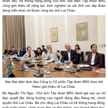
dược liệu, hệ thống hang động của tỉnh. Đại diện Tập đoàn BRG
cũng giới thiệu về năng lực, kinh nghiệm và các lĩnh vực tập đoàn
đang triển khai với Đoàn công tác tỉnh Lai Châu.
Ban Đại diện lãnh đạo Công ty Cổ phần Tập đoàn BRG theo dõi
Video giới thiệu về Lai Châu.
Bà Nguyễn Thị Nga - Chủ tịch Tập đoàn BRG đánh giá cao sự chỉ
đạo quyết liệt, đúng hướng của người đứng đầu Đảng bộ, chính
quyền tỉnh Lai Châu. Bà cho rằng Lai Châu có hệ thống hang động,
suối nước nóng, cảnh quan đẹp và thơ mộng; quy hoạch khoa học.