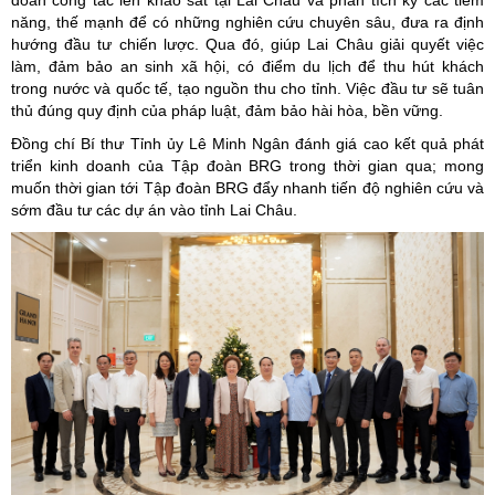
đoàn công tác lên khảo sát tại Lai Châu và phân tích kỹ các tiềm
năng, thế mạnh để có những nghiên cứu chuyên sâu, đưa ra định
hướng đầu tư chiến lược. Qua đó, giúp Lai Châu giải quyết việc
làm, đảm bảo an sinh xã hội, có điểm du lịch để thu hút khách
trong nước và quốc tế, tạo nguồn thu cho tỉnh. Việc đầu tư sẽ tuân
thủ đúng quy định của pháp luật, đảm bảo hài hòa, bền vững.
Đồng chí Bí thư Tỉnh ủy Lê Minh Ngân đánh giá cao kết quả phát
triển kinh doanh của Tập đoàn BRG trong thời gian qua; mong
muốn thời gian tới Tập đoàn BRG đẩy nhanh tiến độ nghiên cứu và
sớm đầu tư các dự án vào tỉnh Lai Châu.