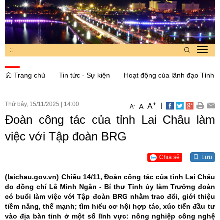
:
:
Toggl
navig
Trang chủ
Tin tức - Sự kiện
Hoạt động của lãnh đạo Tỉnh
Thứ bảy, 15/11/2025
|
14:00
+
|
A
-
A
A
Đoàn công tác của tỉnh Lai Châu làm
việc với Tập đoàn BRG
Chia sẻ
Lưu
(laichau.gov.vn)
Chiều 14/11, Đoàn công tác của tỉnh Lai Châu
do đồng chí Lê Minh Ngân - Bí thư Tỉnh ủy làm Trưởng đoàn
có buổi làm việc với Tập đoàn BRG nhằm trao đổi, giới thiệu
tiềm năng, thế mạnh; tìm hiểu cơ hội hợp tác, xúc tiến đầu tư
vào địa bàn tỉnh ở một số lĩnh vực: nông nghiệp công nghệ