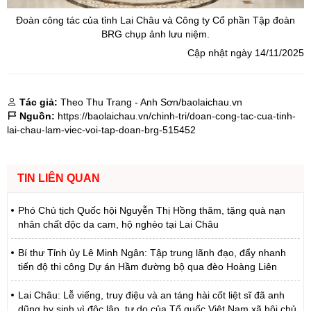
Đoàn công tác của tỉnh Lai Châu và Công ty Cổ phần Tập đoàn
BRG chụp ảnh lưu niệm.
Cập nhật ngày 14/11/2025
Tác giả:
Theo Thu Trang - Anh Sơn/baolaichau.vn
Nguồn:
https://baolaichau.vn/chinh-tri/doan-cong-tac-cua-tinh-
lai-chau-lam-viec-voi-tap-doan-brg-515452
TIN LIÊN QUAN
Phó Chủ tịch Quốc hội Nguyễn Thị Hồng thăm, tặng quà nạn
nhân chất độc da cam, hộ nghèo tại Lai Châu
Bí thư Tỉnh ủy Lê Minh Ngân: Tập trung lãnh đạo, đẩy nhanh
tiến độ thi công Dự án Hầm đường bộ qua đèo Hoàng Liên
Lai Châu: Lễ viếng, truy điệu và an táng hài cốt liệt sĩ đã anh
dũng hy sinh vì độc lập, tự do của Tổ quốc Việt Nam xã hội chủ