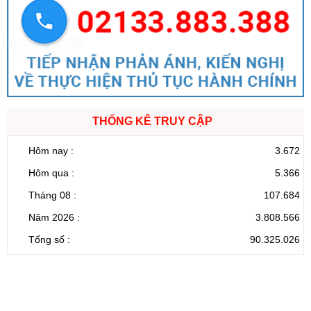
THỐNG KÊ TRUY CẬP
Hôm nay :
3.672
Hôm qua :
5.366
Tháng 08 :
107.684
Năm 2026 :
3.808.566
Tổng số :
90.325.026
CỔNG THÔNG TIN ĐIỆN TỬ TỈNH LAI CHÂU