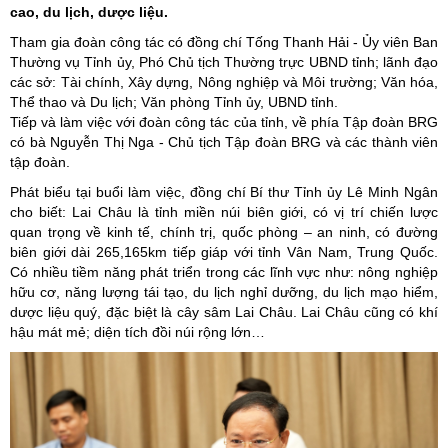
cao, du lịch, dược liệu.
Tham gia đoàn công tác có đồng chí Tống Thanh Hải - Ủy viên Ban
Thường vụ Tỉnh ủy, Phó Chủ tịch Thường trực UBND tỉnh; lãnh đạo
các sở: Tài chính, Xây dựng, Nông nghiệp và Môi trường; Văn hóa,
Thể thao và Du lịch; Văn phòng Tỉnh ủy, UBND tỉnh.
Tiếp và làm việc với đoàn công tác của tỉnh, về phía Tập đoàn BRG
có bà Nguyễn Thị Nga - Chủ tịch Tập đoàn BRG và các thành viên
tập đoàn.
Phát biểu tại buổi làm việc, đồng chí Bí thư Tỉnh ủy Lê Minh Ngân
cho biết: Lai Châu là tỉnh miền núi biên giới, có vị trí chiến lược
quan trọng về kinh tế, chính trị, quốc phòng – an ninh, có đường
biên giới dài 265,165km tiếp giáp với tỉnh Vân Nam, Trung Quốc.
Có nhiều tiềm năng phát triển trong các lĩnh vực như: nông nghiệp
hữu cơ, năng lượng tái tạo, du lịch nghỉ dưỡng, du lịch mạo hiểm,
dược liệu quý, đặc biệt là cây sâm Lai Châu. Lai Châu cũng có khí
hậu mát mẻ; diện tích đồi núi rộng lớn…