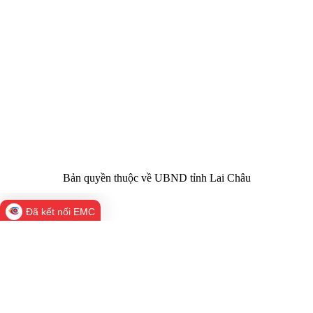
Cơ quan chủ
Ủy ban nhân dân tỉnh Lai Châu
quản:
31/GP-TTĐT do Sở Văn hóa, Thể thao và
Giấy phép số:
Du lịch cấp 17/4/2026
Chịu trách
Hoàng Minh Hải - Chánh Văn phòng UBND
nhiệm chính:
tỉnh Lai Châu
Trụ sở:
Tầng 1,2,3 nhà B - Trung tâm Hành chính -
Điện thoại | Fax:
Chính trị tỉnh Lai Châu
Email:
02133.876.337; 02133.876.359 |
02133.876.356
laichau@chinhphu.vn
Bản quyền thuộc về UBND tỉnh Lai Châu
Đã kết nối EMC