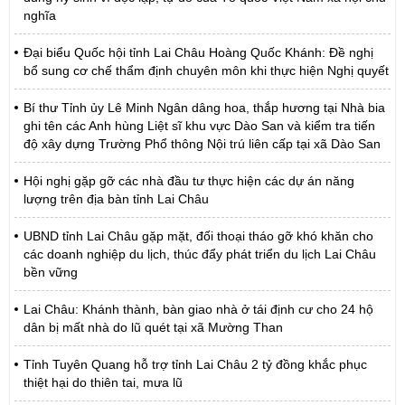
nghĩa
Đại biểu Quốc hội tỉnh Lai Châu Hoàng Quốc Khánh: Đề nghị
bổ sung cơ chế thẩm định chuyên môn khi thực hiện Nghị quyết
Bí thư Tỉnh ủy Lê Minh Ngân dâng hoa, thắp hương tại Nhà bia
ghi tên các Anh hùng Liệt sĩ khu vực Dào San và kiểm tra tiến
độ xây dựng Trường Phổ thông Nội trú liên cấp tại xã Dào San
Hội nghị gặp gỡ các nhà đầu tư thực hiện các dự án năng
lượng trên địa bàn tỉnh Lai Châu
UBND tỉnh Lai Châu gặp mặt, đối thoại tháo gỡ khó khăn cho
các doanh nghiệp du lịch, thúc đẩy phát triển du lịch Lai Châu
bền vững
Lai Châu: Khánh thành, bàn giao nhà ở tái định cư cho 24 hộ
dân bị mất nhà do lũ quét tại xã Mường Than
Tỉnh Tuyên Quang hỗ trợ tỉnh Lai Châu 2 tỷ đồng khắc phục
thiệt hại do thiên tai, mưa lũ