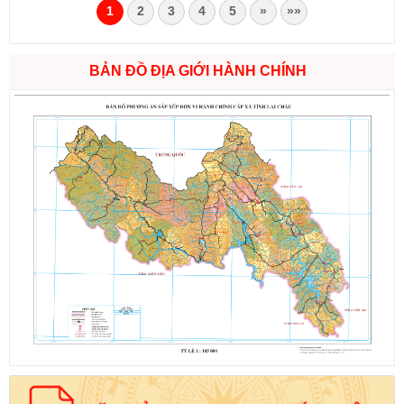
1
2
3
4
5
»
»»
BẢN ĐỒ ĐỊA GIỚI HÀNH CHÍNH