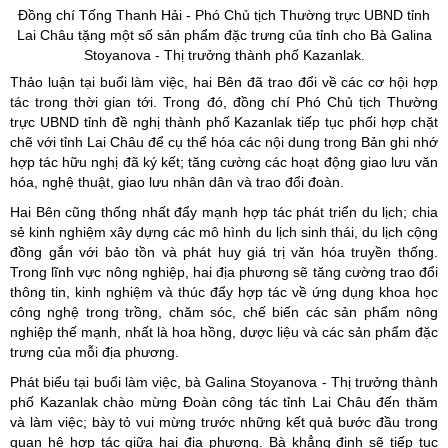
Đồng chí Tống Thanh Hải - Phó Chủ tịch Thường trực UBND tỉnh
Lai Châu tặng một số sản phẩm đặc trưng của tỉnh cho
​​​​​Bà
Galina
Stoyanova
- Thị trưởng thành phố
Kazanlak.
Thảo luận tại buổi làm việc, hai Bên đã trao đổi về các cơ hội hợp
tác trong thời gian tới. Trong đó, đồng chí Phó Chủ tịch Thường
trực UBND tỉnh đề nghị thành phố Kazanlak tiếp tục phối hợp chặt
chẽ với tỉnh Lai Châu để cụ thể hóa các nội dung trong Bản ghi nhớ
hợp tác hữu nghị đã ký kết; tăng cường các hoạt động giao lưu văn
hóa, nghệ thuật, giao lưu nhân dân và trao đổi đoàn.
Hai Bên cũng thống nhất đẩy mạnh hợp tác phát triển du lịch; chia
sẻ kinh nghiệm xây dựng các mô hình du lịch sinh thái, du lịch cộng
đồng gắn với bảo tồn và phát huy giá trị văn hóa truyền thống.
Trong lĩnh vực nông nghiệp, hai địa phương sẽ tăng cường trao đổi
thông tin, kinh nghiệm và thúc đẩy hợp tác về ứng dụng khoa học
công nghệ trong trồng, chăm sóc, chế biến các sản phẩm nông
nghiệp thế mạnh, nhất là hoa hồng, dược liệu và các sản phẩm đặc
trưng của mỗi địa phương.
Phát biểu tại buổi làm việc, bà Galina Stoyanova - Thị trưởng thành
phố Kazanlak chào mừng Đoàn công tác tỉnh Lai Châu đến thăm
và làm việc; bày tỏ vui mừng trước những kết quả bước đầu trong
quan hệ hợp tác giữa hai địa phương. Bà khẳng định sẽ tiếp tục