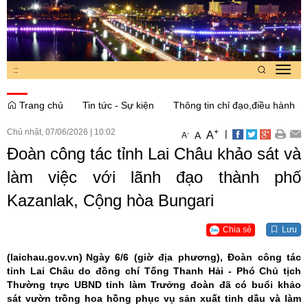
:
:
Toggl
navig
Trang chủ
Tin tức - Sự kiện
Thông tin chỉ đạo,điều hành
Chủ nhật, 07/06/2026
|
10:02
+
|
A
-
A
A
Đoàn công tác tỉnh Lai Châu khảo sát và
làm việc với lãnh đạo thành phố
Kazanlak, Cộng hòa Bungari
Chia sẻ
Lưu
(laichau.gov.vn)
Ngày 6/6 (giờ địa phương), Đoàn công tác
tỉnh Lai Châu do đồng chí Tống Thanh Hải - Phó Chủ tịch
Thường trực UBND tỉnh làm Trưởng đoàn đã có buổi khảo
sát vườn trồng hoa hồng phục vụ sản xuất tinh dầu và làm