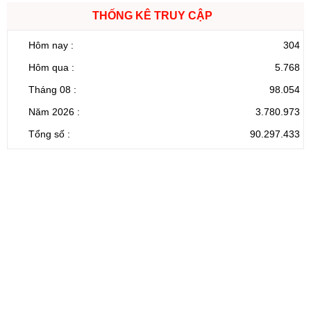
THỐNG KÊ TRUY CẬP
Hôm nay :
304
Hôm qua :
5.768
Tháng 08 :
98.054
Năm 2026 :
3.780.973
Tổng số :
90.297.433
CỔNG THÔNG TIN ĐIỆN TỬ TỈNH LAI CHÂU
Cơ quan chủ
Ủy ban nhân dân tỉnh Lai Châu
quản:
31/GP-TTĐT do Sở Văn hóa, Thể thao và
Giấy phép số:
Du lịch cấp 17/4/2026
Chịu trách
Hoàng Minh Hải - Chánh Văn phòng UBND
nhiệm chính:
tỉnh Lai Châu
Trụ sở:
Tầng 1,2,3 nhà B - Trung tâm Hành chính -
Điện thoại | Fax:
Chính trị tỉnh Lai Châu
Email:
02133.876.337; 02133.876.359 |