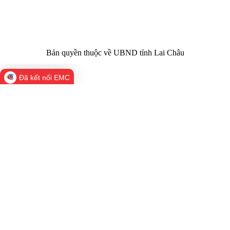
02133.876.356
laichau@chinhphu.vn
Bản quyền thuộc về UBND tỉnh Lai Châu
Đã kết nối EMC