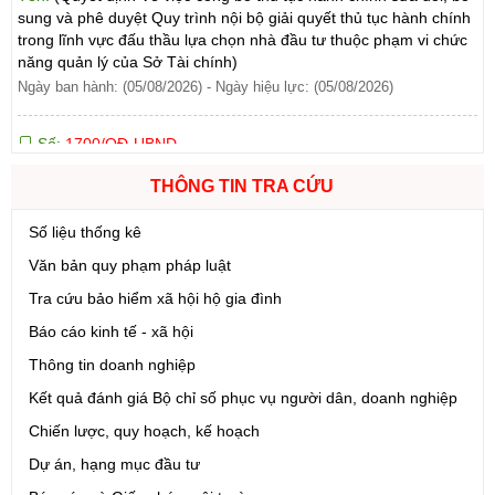
trong lĩnh vực đấu thầu lựa chọn nhà đầu tư thuộc phạm vi chức
năng quản lý của Sở Tài chính)
Ngày ban hành: (05/08/2026)
-
Ngày hiệu lực: (05/08/2026)
Số:
1700/QĐ-UBND
Tên:
(Quyết định Về việc công bố thủ tục hành chính mới ban
hành và Phê duyệt quy trình nội bộ giải quyết lĩnh vực đăng ký
hoạt động của Ngân hàng Chính sách xã hội thuộc phạm vi chức
THÔNG TIN TRA CỨU
năng quản lý của Sở Tài chính)
Ngày ban hành: (05/08/2026)
-
Ngày hiệu lực: (05/08/2026)
Số liệu thống kê
Văn bản quy phạm pháp luật
Số:
1699/QĐ-UBND
Tra cứu bảo hiểm xã hội hộ gia đình
Tên:
(Quyết định Ban hành Từ điển dữ liệu dùng chung tỉnh Lai
Châu (Phiên bản 1.0))
Báo cáo kinh tế - xã hội
Ngày ban hành: (05/08/2026)
-
Ngày hiệu lực: (05/08/2026)
Thông tin doanh nghiệp
Số:
1721/QĐ-UBND
Kết quả đánh giá Bộ chỉ số phục vụ người dân, doanh nghiệp
Tên:
(Quyết định Phê duyệt phương án đấu giá quyền sử dụng
Chiến lược, quy hoạch, kế hoạch
đất đối với 04 thửa đất thương mại, dịch vụ năm 2026 trên địa
Dự án, hạng mục đầu tư
bàn tỉnh Lai Châu)