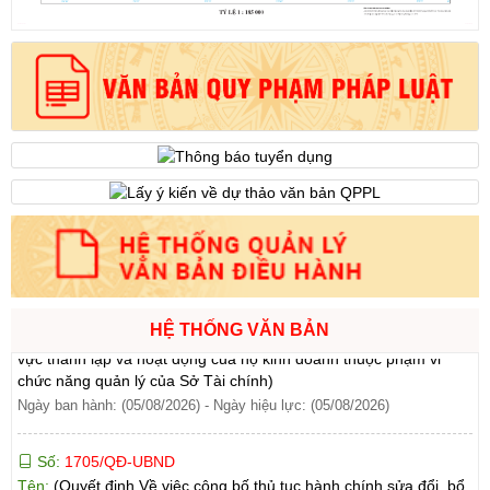
bàn tỉnh Lai Châu)
Ngày ban hành: (07/08/2026)
-
Ngày hiệu lực: (07/08/2026)
Số:
6731/UBND-KTN
Tên:
(Công văn V/v triển khai thực hiện Nghị định số
303/2026/NĐ-CP ngày 01/8/2026 của Chính phủ sửa đổi, bổ
sung một số điều của Nghị định số 32/2024/NĐ-CP ngày
15/3/2024 của Chính phủ về quản lý, phát triển cụm công nghiệp)
Ngày ban hành: (06/08/2026)
Số:
1701/QĐ-UBND
Tên:
(Quyết định Về việc công bố thủ tục hành chính được sửa
đổi, bổ sung và phê duyệt Quy trình nội bộ giải quyết trong lĩnh
vực thành lập và hoạt động của hộ kinh doanh thuộc phạm vi
HỆ THỐNG VĂN BẢN
chức năng quản lý của Sở Tài chính)
Ngày ban hành: (05/08/2026)
-
Ngày hiệu lực: (05/08/2026)
Số:
1705/QĐ-UBND
Tên:
(Quyết định Về việc công bố thủ tục hành chính sửa đổi, bổ
sung và phê duyệt Quy trình nội bộ giải quyết thủ tục hành chính