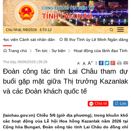
Chủ Nhật, 9/8/2026
6
:
53
:
12
Toggl
navig
 viện Cảnh sát nhân dân
Bí thư Tỉnh ủy Lê Minh Ngân dâng hoa, th
Trang chủ
Tin tức - Sự kiện
Hoạt động của lãnh đạo Tỉnh
Thứ bảy, 06/06/2026
|
09:28
+
|
A
-
A
A
Đoàn công tác tỉnh Lai Châu tham dự
buổi gặp mặt giữa Thị trưởng Kazanlak
và các Đoàn khách quốc tế
Chia sẻ
Lưu
(laichau.gov.vn)
Chiều 5/6 (giờ địa phương), trong khuôn khổ
các hoạt động của Lễ hội Hoa hồng Kazanlak năm 2026 tại
Cộng hòa Bungari, Đoàn công tác tỉnh Lai Châu do đồng chí