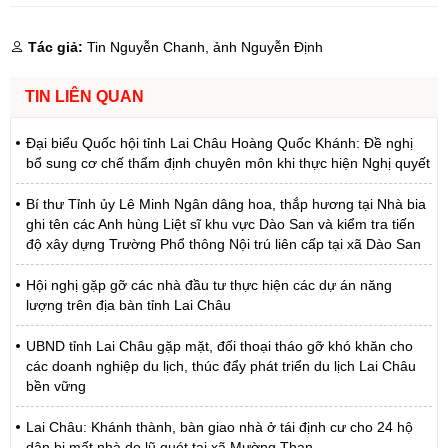
Tác giả:
Tin Nguyễn Chanh, ảnh Nguyễn Định
TIN LIÊN QUAN
Đại biểu Quốc hội tỉnh Lai Châu Hoàng Quốc Khánh: Đề nghị
bổ sung cơ chế thẩm định chuyên môn khi thực hiện Nghị quyết
Bí thư Tỉnh ủy Lê Minh Ngân dâng hoa, thắp hương tại Nhà bia
ghi tên các Anh hùng Liệt sĩ khu vực Dào San và kiểm tra tiến
độ xây dựng Trường Phổ thông Nội trú liên cấp tại xã Dào San
Hội nghị gặp gỡ các nhà đầu tư thực hiện các dự án năng
lượng trên địa bàn tỉnh Lai Châu
UBND tỉnh Lai Châu gặp mặt, đối thoại tháo gỡ khó khăn cho
các doanh nghiệp du lịch, thúc đẩy phát triển du lịch Lai Châu
bền vững
Lai Châu: Khánh thành, bàn giao nhà ở tái định cư cho 24 hộ
dân bị mất nhà do lũ quét tại xã Mường Than