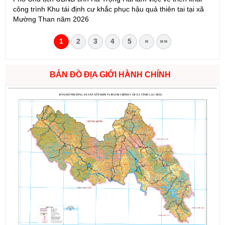
công trình Khu tái định cư khắc phục hậu quả thiên tai tại xã
Mường Than năm 2026
1
2
3
4
5
»
»»
BẢN ĐỒ ĐỊA GIỚI HÀNH CHÍNH
Số:
1721/QĐ-UBND
Tên:
(Quyết định Phê duyệt phương án đấu giá quyền sử dụng
đất đối với 04 thửa đất thương mại, dịch vụ năm 2026 trên địa