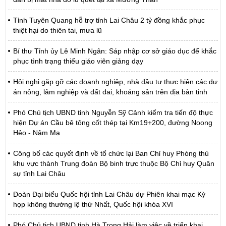
Tỉnh Tuyên Quang hỗ trợ tỉnh Lai Châu 2 tỷ đồng khắc phục
thiệt hại do thiên tai, mưa lũ
Bí thư Tỉnh ủy Lê Minh Ngân: Sáp nhập cơ sở giáo dục để khắc
phục tình trạng thiếu giáo viên giảng dạy
Hội nghị gặp gỡ các doanh nghiệp, nhà đầu tư thực hiện các dự
án nông, lâm nghiệp và đất đai, khoáng sản trên địa bàn tỉnh
Phó Chủ tịch UBND tỉnh Nguyễn Sỹ Cảnh kiểm tra tiến độ thực
hiện Dự án Cầu bê tông cốt thép tại Km19+200, đường Noong
Hẻo - Nậm Mạ
Công bố các quyết định về tổ chức lại Ban Chỉ huy Phòng thủ
khu vực thành Trung đoàn Bộ binh trực thuộc Bộ Chỉ huy Quân
sự tỉnh Lai Châu
Đoàn Đại biểu Quốc hội tỉnh Lai Châu dự Phiên khai mạc Kỳ
họp không thường lệ thứ Nhất, Quốc hội khóa XVI
Phó Chủ tịch UBND tỉnh Hà Trọng Hải làm việc về triển khai