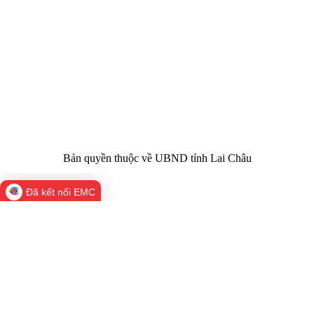
Giấy phép số:
Du lịch cấp 17/4/2026
Chịu trách
Hoàng Minh Hải - Chánh Văn phòng UBND
nhiệm chính:
tỉnh Lai Châu
Trụ sở:
Tầng 1,2,3 nhà B - Trung tâm Hành chính -
Điện thoại | Fax:
Chính trị tỉnh Lai Châu
Email:
02133.876.337; 02133.876.359 |
02133.876.356
laichau@chinhphu.vn
Bản quyền thuộc về UBND tỉnh Lai Châu
Đã kết nối EMC