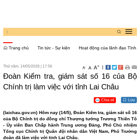
:
:
Toggl
navig
Trang chủ
Tin tức - Sự kiện
Hoạt động của lãnh đạo Tỉnh
Thứ năm, 14/05/2026
|
17:56
+
|
A
-
A
A
Đoàn Kiểm tra, giám sát số 16 của Bộ
Chính trị làm việc với tỉnh Lai Châu
Chia sẻ
Lưu
(laichau.gov.vn)
Hôm nay (14/5), Đoàn Kiểm tra, giám sát số 16
của Bộ Chính trị do đồng chí Thượng tướng Trương Thiên Tô
- Ủy viên Ban Chấp hành Trung ương Đảng, Phó Chủ nhiệm
Tổng cục Chính trị Quân đội nhân dân Việt Nam, Phó Trưởng
đoàn đã làm việc với tỉnh Lai Châu.