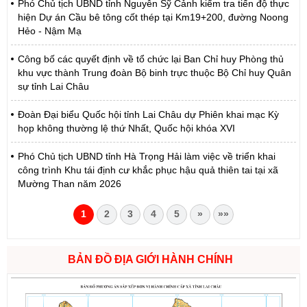
Phó Chủ tịch UBND tỉnh Nguyễn Sỹ Cảnh kiểm tra tiến độ thực
hiện Dự án Cầu bê tông cốt thép tại Km19+200, đường Noong
Hẻo - Nậm Mạ
Công bố các quyết định về tổ chức lại Ban Chỉ huy Phòng thủ
khu vực thành Trung đoàn Bộ binh trực thuộc Bộ Chỉ huy Quân
sự tỉnh Lai Châu
Đoàn Đại biểu Quốc hội tỉnh Lai Châu dự Phiên khai mạc Kỳ
họp không thường lệ thứ Nhất, Quốc hội khóa XVI
Phó Chủ tịch UBND tỉnh Hà Trọng Hải làm việc về triển khai
công trình Khu tái định cư khắc phục hậu quả thiên tai tại xã
Mường Than năm 2026
1
2
3
4
5
»
»»
BẢN ĐỒ ĐỊA GIỚI HÀNH CHÍNH