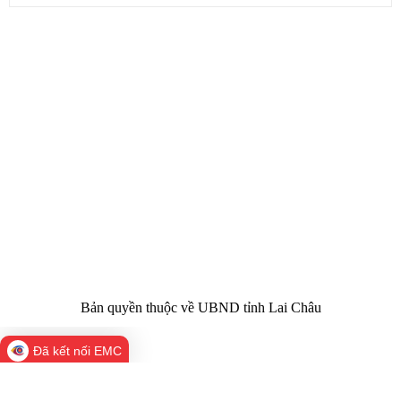
CỔNG THÔNG TIN ĐIỆN TỬ TỈNH LAI CHÂU
Cơ quan chủ
Ủy ban nhân dân tỉnh Lai Châu
quản:
31/GP-TTĐT do Sở Văn hóa, Thể thao và
Giấy phép số:
Du lịch cấp 17/4/2026
Chịu trách
Hoàng Minh Hải - Chánh Văn phòng UBND
nhiệm chính:
tỉnh Lai Châu
Trụ sở:
Tầng 1,2,3 nhà B - Trung tâm Hành chính -
Điện thoại | Fax:
Chính trị tỉnh Lai Châu
Email:
02133.876.337; 02133.876.359 |
02133.876.356
laichau@chinhphu.vn
Bản quyền thuộc về UBND tỉnh Lai Châu
Đã kết nối EMC