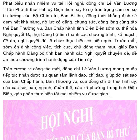
Phát biểu nhận nhiệm vụ tại Hội nghị, đồng chí Lê Văn Lương
- Tân Phó Bí thư Tỉnh uỷ Điện Biên bày tỏ sự trân trọng cảm ơn sự
tin tưởng của Bộ Chính trị, Ban Bí thư; đồng thời khẳng định sẽ
đem hết khả năng, nỗ lực cố gắng, chung sức, đồng lòng cùng tập
thể Ban Thường vụ, Ban Chấp hành tỉnh Điện Biên sớm cụ thể hóa
Nghị quyết Đại hội Đảng bộ tỉnh thành các chương trình, kế hoạch,
đề án, nghị quyết để tổ chức thực hiện có hiệu quả. Trước mắt,
sớm ổn định công việc, tích cực, chủ động tham mưu giúp Ban
Chấp hành Đảng bộ tỉnh ban hành các Nghị quyết chuyên đề, đề
án theo chương trình hành động của Tỉnh ủy.
Trên cương vị công tác mới, đồng chí Lê Văn Lương mong muốn
tiếp tục nhận được sự quan tâm lãnh đạo, chỉ đạo, giúp đỡ sát sao
của Ban Chấp hành, Ban Thường vụ, của đồng chí Bí thư Tỉnh ủy,
của các sở, ban, ngành, đoàn thể, các xã phường trong tỉnh Điện
Biên, góp phần thực hiện tốt mọi nhiệm vụ được giao...