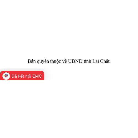
Chịu trách
Hoàng Minh Hải - Chánh Văn phòng UBND
nhiệm chính:
tỉnh Lai Châu
Trụ sở:
Tầng 1,2,3 nhà B - Trung tâm Hành chính -
Điện thoại | Fax:
Chính trị tỉnh Lai Châu
Email:
02133.876.337; 02133.876.359 |
02133.876.356
laichau@chinhphu.vn
Bản quyền thuộc về UBND tỉnh Lai Châu
Đã kết nối EMC