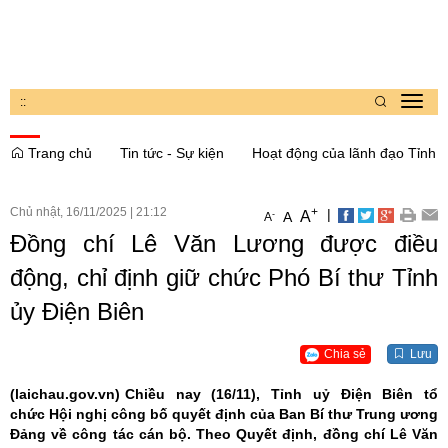
:
:
Toggl
navig
Trang chủ
Tin tức - Sự kiện
Hoạt động của lãnh đạo Tỉnh
Chủ nhật, 16/11/2025
|
21:12
+
|
A
-
A
A
Đồng chí Lê Văn Lương được điều
động, chỉ định giữ chức Phó Bí thư Tỉnh
ủy Điện Biên
Chia sẻ
Lưu
(laichau.gov.vn)
Chiều nay (16/11), Tỉnh uỷ Điện Biên tổ
chức Hội nghị công bố quyết định của Ban Bí thư Trung ương
Đảng về công tác cán bộ. Theo Quyết định, đồng chí Lê Văn