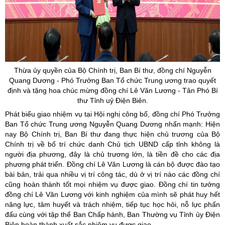
Thừa
ủy
quyền của Bộ Chính trị, Ban Bí thư, đồng chí Nguyễn
Quang Dương - Phó Trưởng Ban Tổ chức Trung ương trao quyết
định và tặng hoa chúc mừng đồng chí Lê Văn Lương - Tân Phó Bí
thư Tỉnh uỷ Điện Biên.
Phát biểu giao nhiệm vụ tại Hội nghị công bố, đồng chí Phó Trưởng
Ban Tổ chức Trung ương Nguyễn Quang Dương nhấn mạnh: Hiện
nay Bộ Chính trị, Ban Bí thư đang thực hiện chủ trương của Bộ
Chính trị về bố trí chức danh Chủ tịch UBND cấp tỉnh không là
người địa phương, đây là chủ trương lớn, là tiền đề cho các địa
phương phát triển. Đồng chí Lê Văn Lương là cán bộ được đào tạo
bài bản, trải qua nhiều vị trí công tác, dù ở vị trí nào các đồng chí
cũng hoàn thành tốt mọi nhiệm vụ được giao. Đồng chí tin tưởng
đồng chí Lê Văn Lương với kinh nghiệm của mình sẽ phát huy hết
năng lực, tâm huyết và trách nhiệm, tiếp tục học hỏi, nỗ lực phấn
đấu cùng với tập thể Ban Chấp hành, Ban Thường vụ Tỉnh ủy Điện
Biên hoàn thành xuất sắc nhiệm vụ được giao.