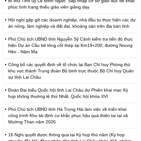
Bí thư Tỉnh ủy Lê Minh Ngân: Sáp nhập cơ sở giáo dục để khắc
phục tình trạng thiếu giáo viên giảng dạy
Hội nghị gặp gỡ các doanh nghiệp, nhà đầu tư thực hiện các dự
án nông, lâm nghiệp và đất đai, khoáng sản trên địa bàn tỉnh
Phó Chủ tịch UBND tỉnh Nguyễn Sỹ Cảnh kiểm tra tiến độ thực
hiện Dự án Cầu bê tông cốt thép tại Km19+200, đường Noong
Hẻo - Nậm Mạ
Công bố các quyết định về tổ chức lại Ban Chỉ huy Phòng thủ
khu vực thành Trung đoàn Bộ binh trực thuộc Bộ Chỉ huy Quân
sự tỉnh Lai Châu
Đoàn Đại biểu Quốc hội tỉnh Lai Châu dự Phiên khai mạc Kỳ
họp không thường lệ thứ Nhất, Quốc hội khóa XVI
Phó Chủ tịch UBND tỉnh Hà Trọng Hải làm việc về triển khai
công trình Khu tái định cư khắc phục hậu quả thiên tai tại xã
Mường Than năm 2026
16 Nghị quyết được thông qua tại Kỳ họp thứ năm (Kỳ họp