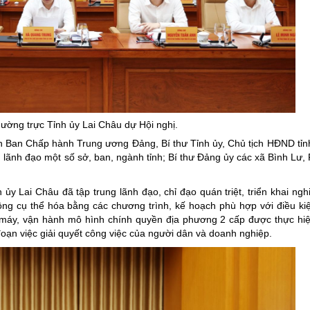
ường trực Tỉnh ủy Lai Châu dự Hội nghị.
ên Ban Chấp hành Trung ương Đảng, Bí thư Tỉnh ủy, Chủ tịch HĐND tỉn
 lãnh đạo một số sở, ban, ngành tỉnh; Bí thư Đảng ủy các xã Bình Lư,
ủy Lai Châu đã tập trung lãnh đạo, chỉ đạo quán triệt, triển khai ngh
ộng cụ thể hóa bằng các chương trình, kế hoạch phù hợp với điều kiệ
ộ máy, vận hành mô hình chính quyền địa phương 2 cấp được thực hi
oạn việc giải quyết công việc của người dân và doanh nghiệp.