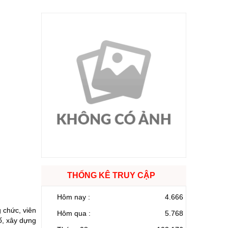
THỐNG KÊ TRUY CẬP
Hôm nay :
4.666
 chức, viên
Hôm qua :
5.768
ố, xây dựng