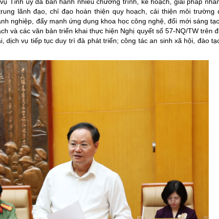
g vụ Tỉnh ủy đã ban hành nhiều chương trình, kế hoạch, giải pháp nhằ
trung lãnh đạo, chỉ đạo hoàn thiện quy hoạch, cải thiện môi trường 
doanh nghiệp, đẩy mạnh ứng dụng khoa học công nghệ, đổi mới sáng tạ
ạch và các văn bản triển khai thực hiện Nghị quyết số 57-NQ/TW trên đ
dịch vụ tiếp tục duy trì đà phát triển; công tác an sinh xã hội, đào tạ