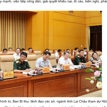
ẩy mạnh; việc tiếp công dân, giải quyết khiếu nại, tố cáo, kiến nghị, p
ính trị, Ban Bí thư, lãnh đạo các sở, ngành tỉnh Lai Châu tham dự Hội