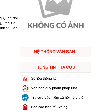
ào cuộc sống
rị Quân đội
hóa XVI và đại biểu Hội đồng nhân dân các cấp nhiệm kỳ 2026 - 2031
g, Phó Chủ
nh trị, Ban
ng
HỆ THỐNG VĂN BẢN
g hàng Việt Nam
THÔNG TIN TRA CỨU
Số liệu thống kê
Văn bản quy phạm pháp luật
Tra cứu bảo hiểm xã hội hộ gia đình
Báo cáo kinh tế - xã hội