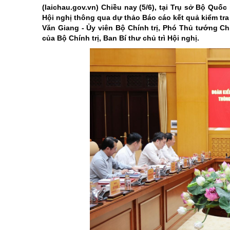
Di tích
chương trình hành động của ng
Khoa học, côn
(laichau.gov.vn)
Chiều nay (5/6), tại Trụ sở Bộ Quốc
Hội nghị thông qua dự thảo Báo cáo kết quả kiểm tr
Các dân tộc
Điểm đến-Du khách
Giới thiệu Luậ
Điểm đến - Du
Văn Giang - Ủy viên Bộ Chính trị, Phó Thủ tướng C
Các Huyện, Thành phố thuộc tỉnh
Bảo vệ nền tảng tư tưởng củ
Cuộc thi trắc 
Văn hóa - Lễ h
của Bộ Chính trị, Ban Bí thư chủ trì Hội nghị.
Tinh gọn tổ ch
Ẩm thực
Kỷ niệm 100 n
Chung tay xóa
Kỷ niệm 80 nă
Nghị quyết Đạ
Cải cách hành
Học tập và là
Xây dựng nông
Biên giới - Hải
Thi đua yêu n
An toàn giao 