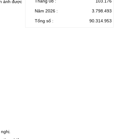
Tháng 08 :
103.176
hản ánh được
Năm 2026 :
3.798.493
Tổng số :
90.314.953
 nghị.