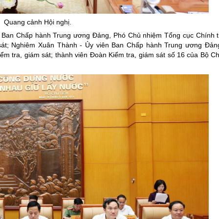
ng hợp
Giảm nghèo bền vững
Quang cảnh Hội nghị.
Đưa nghị quyết của Đảng v
ên Ban Chấp hành Trung ương Đảng, Phó Chủ nhiệm Tổng cục Chính t
Bầu cử đại biểu Quốc hội k
sát; Nghiêm Xuân Thành - Ủy viên Ban Chấp hành Trung ương Đản
 tra, giám sát; thành viên Đoàn Kiểm tra, giám sát số 16 của Bộ Chí
Đại hội Đảng các cấp
Gia đình hạnh phúc bền vữ
An toàn thông tin
Thông tin biên giới
Người Việt Nam ưu tiên dùn
Điểm báo
Phóng sự ảnh
Chuyên mục khác