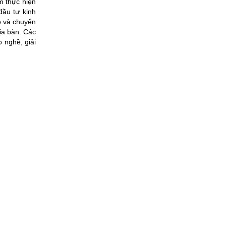
m thực hiện
đầu tư kinh
o và chuyển
ịa bàn. Các
o nghề, giải