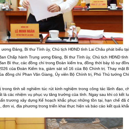
 ương Đảng, Bí thư Tỉnh
ủy
, Chủ tịch HĐND tỉnh Lai Châu phát biểu tại
n Ban Chấp hành Trung ương Đảng, Bí thư Tỉnh ủy, Chủ tịch HĐND tỉn
Ban Bí thư, các đồng chí trong Đoàn kiểm tra, đồng thời bày tỏ sự đồn
 2026 của Đoàn Kiểm tra, giám sát số 16 của Bộ Chính trị. Thay mặt
 của đồng chí Phan Văn Giang, Ủy viên Bộ Chính trị, Phó Thủ tướng Ch
rong tỉnh sẽ nghiêm túc rút kinh nghiệm trong công tác lãnh đạo, chỉ
t là các nhiệm vụ phục vụ tăng trưởng của tỉnh. Ngay sau khi có kết l
hẩn trương xây dựng Kế hoạch khắc phục những tồn tại, hạn chế đã đ
 đơn vị, địa phương trong triển khai thực hiện và báo cáo kết quả khắ