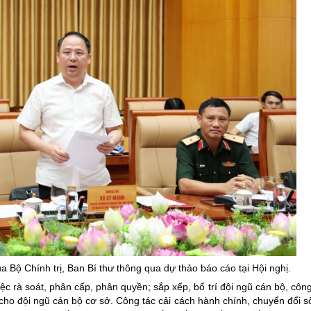
a Bộ Chính trị, Ban Bí thư thông qua dự thảo báo cáo tại Hội nghị.
c rà soát, phân cấp, phân quyền; sắp xếp, bố trí đội ngũ cán bộ, công
ho đội ngũ cán bộ cơ sở. Công tác cải cách hành chính, chuyển đổi s