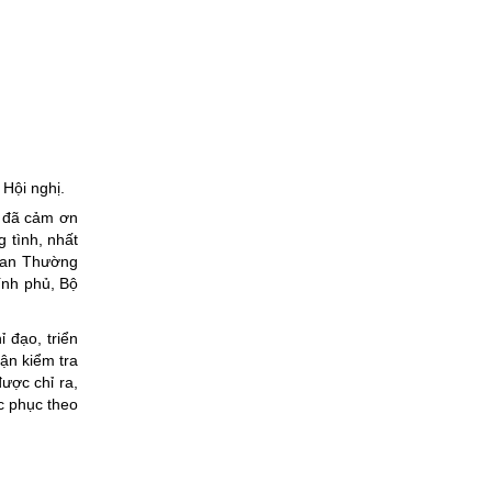
 Hội nghị.
h đã cảm ơn
g tình, nhất
 Ban Thường
ính phủ, Bộ
 đạo, triển
uận kiểm tra
ược chỉ ra,
c phục theo