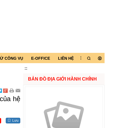
TỬ CÔNG VỤ
E-OFFICE
LIÊN HỆ
:
:
BẢN ĐỒ ĐỊA GIỚI HÀNH CHÍNH
 của hệ
Lưu