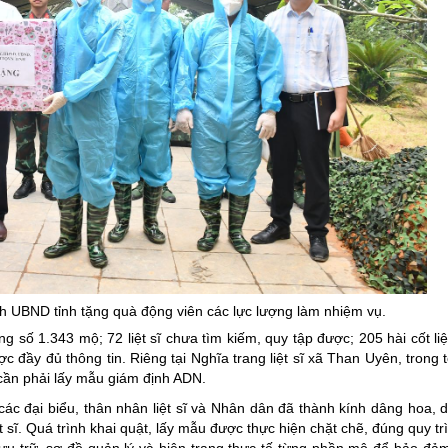
ch UBND tỉnh tặng quà động viên các lực lượng làm nhiệm vụ.
ổng số 1.343 mộ; 72 liệt sĩ chưa tìm kiếm, quy tập được; 205 hài cốt li
 đầy đủ thông tin. Riêng tại Nghĩa trang liệt sĩ xã Than Uyên, trong 
 cần phải lấy mẫu giám định ADN.
 các đại biểu, thân nhân liệt sĩ và Nhân dân đã thành kính dâng hoa,
sĩ. Quá trình khai quật, lấy mẫu được thực hiện chặt chẽ, đúng quy tr