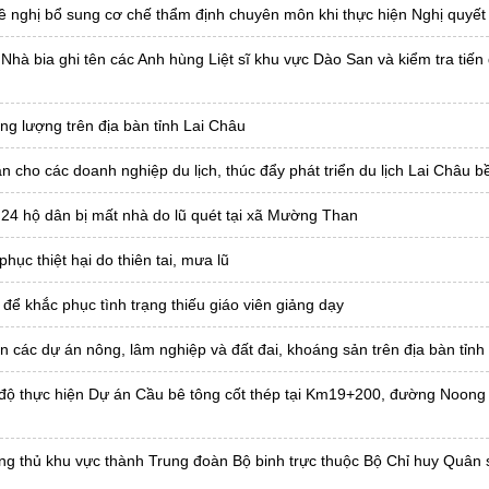
ề nghị bổ sung cơ chế thẩm định chuyên môn khi thực hiện Nghị quyết
Nhà bia ghi tên các Anh hùng Liệt sĩ khu vực Dào San và kiểm tra tiến
ng lượng trên địa bàn tỉnh Lai Châu
n cho các doanh nghiệp du lịch, thúc đẩy phát triển du lịch Lai Châu 
 24 hộ dân bị mất nhà do lũ quét tại xã Mường Than
ục thiệt hại do thiên tai, mưa lũ
để khắc phục tình trạng thiếu giáo viên giảng dạy
n các dự án nông, lâm nghiệp và đất đai, khoáng sản trên địa bàn tỉnh
 độ thực hiện Dự án Cầu bê tông cốt thép tại Km19+200, đường Noong
ng thủ khu vực thành Trung đoàn Bộ binh trực thuộc Bộ Chỉ huy Quân s