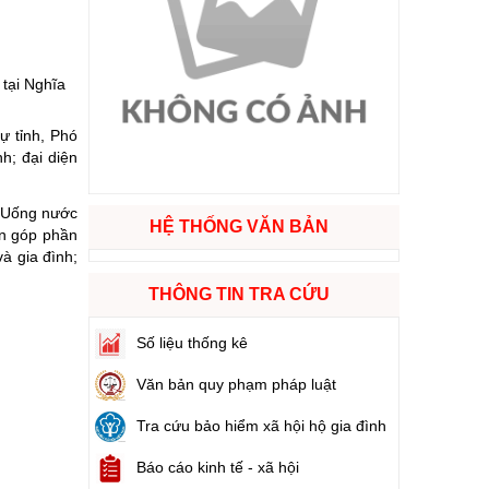
ào cuộc sống
tại Nghĩa
hóa XVI và đại biểu Hội đồng nhân dân các cấp nhiệm kỳ 2026 - 2031
ự tỉnh, Phó
h; đại diện
ng
 “Uống nước
HỆ THỐNG VĂN BẢN
òn góp phần
và gia đình;
g hàng Việt Nam
THÔNG TIN TRA CỨU
Số liệu thống kê
Văn bản quy phạm pháp luật
Tra cứu bảo hiểm xã hội hộ gia đình
Báo cáo kinh tế - xã hội