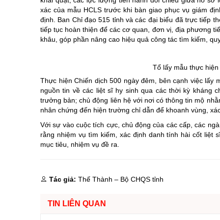
khai quật, các lực lượng tiến hành đối chiếu giữa hồ sơ
xác của mẫu HCLS trước khi bàn giao phục vụ giám định
định. Ban Chỉ đạo 515 tỉnh và các đại biểu đã trực tiếp t
tiếp tục hoàn thiện để các cơ quan, đơn vị, địa phương ti
khâu, góp phần nâng cao hiệu quả công tác tìm kiếm, quy
Tổ lấy mẫu thực hiện 
Thực hiện Chiến dịch 500 ngày đêm, bên cạnh việc lấy 
nguồn tin về các liệt sĩ hy sinh qua các thời kỳ kháng 
trưởng bản; chủ động liên hệ với nơi có thông tin mộ nhằm
nhân chứng đến hiện trường chỉ dẫn để khoanh vùng, xác đ
Với sự vào cuộc tích cực, chủ động của các cấp, các ngà
rằng nhiệm vụ tìm kiếm, xác định danh tính hài cốt liệt
mục tiêu, nhiệm vụ đề ra.
Tác giả:
Thế Thành – Bộ CHQS tỉnh
TIN LIÊN QUAN