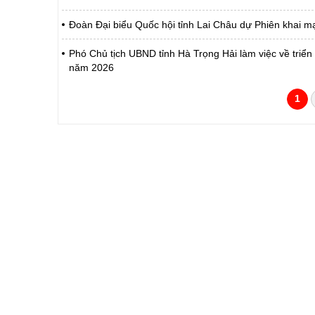
Đoàn Đại biểu Quốc hội tỉnh Lai Châu dự Phiên khai m
Phó Chủ tịch UBND tỉnh Hà Trọng Hải làm việc về triển 
năm 2026
1
CỔNG THÔNG TIN ĐIỆN TỬ TỈNH LAI 
Cơ quan chủ quản:
Ủy ban nhân dân tỉnh La
Giấy phép số:
31/GP-TTĐT do Sở Văn h
Chịu trách nhiệm chính:
Hoàng Minh Hải - Chánh
Trụ sở:
Tầng 1,2,3 nhà B - Trung
Điện thoại | Fax:
02133.876.337; 02133.8
Email:
laichau@chinhphu.vn