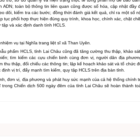
 lưu trữ, sơ đồ quản lý và hiện trạng thực tế từng phần mộ để bảo đảm
 ADN; toàn bộ thông tin liên quan cũng được số hóa, cập nhật đầy 
heo dõi, kiểm tra các bước; đồng thời đánh giá kết quả, chỉ ra một số 
ếp tục phối hợp thực hiện đúng quy trình, khoa học, chính xác, chặt ch
 tập và xác định danh tính HCLS.
nhiệm vụ tại Nghĩa trang liệt sĩ xã Than Uyên.
mẫu phẩm HCLS, tỉnh Lai Châu cũng đã tăng cường thu thập, khảo sá
chiến; tìm kiếm các cựu chiến binh cùng đơn vị, người dân địa phương
 thu thập, đối chiếu các thông tin; lập kế hoạch khảo sát và tổ chức đ
ịnh vị trí, đẩy mạnh tìm kiếm, quy tập HCLS trên địa bàn tỉnh.
nh, đơn vị, địa phương và phát huy sức mạnh của cả hệ thống chính trị
 sĩ trong Chiến dịch 500 ngày đêm của tỉnh Lai Châu sẽ hoàn thành to