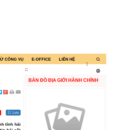
TỬ CÔNG VỤ
E-OFFICE
LIÊN HỆ
:
:
BẢN ĐỒ ĐỊA GIỚI HÀNH CHÍNH
Lưu
nh tính hài