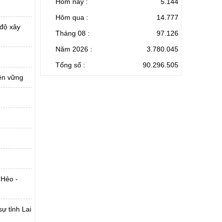
Hôm nay :
5.144
Hôm qua :
14.777
 độ xây
Tháng 08 :
97.126
Năm 2026 :
3.780.045
Tổng số :
90.296.505
bền vững
 Hẻo -
ự tỉnh Lai