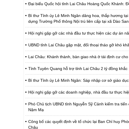
Đại biểu Quốc hội tỉnh Lai Châu Hoàng Quốc Khánh: Đ
Bí thư Tỉnh ủy Lê Minh Ngân dâng hoa, thắp hương tại 
dựng Trường Phổ thông Nội trú liên cấp tại xã Dào San
Hội nghị gặp gỡ các nhà đầu tư thực hiện các dự án nă
UBND tỉnh Lai Châu gặp mặt, đối thoại tháo gỡ khó khă
Lai Châu: Khánh thành, bàn giao nhà ở tái định cư cho
Tỉnh Tuyên Quang hỗ trợ tỉnh Lai Châu 2 tỷ đồng khắc ph
Bí thư Tỉnh ủy Lê Minh Ngân: Sáp nhập cơ sở giáo dục 
Hội nghị gặp gỡ các doanh nghiệp, nhà đầu tư thực hiệ
Phó Chủ tịch UBND tỉnh Nguyễn Sỹ Cảnh kiểm tra tiến
Nậm Mạ
Công bố các quyết định về tổ chức lại Ban Chỉ huy Phò
Châu