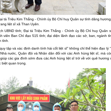
ng hợp
Giảm nghèo bền vững
Đưa nghị quyết của Đảng v
ại tá Triệu Kim Thắng - Chính
ủy
Bộ Chỉ huy Quân sự tỉnh dâng hương 
Bầu cử đại biểu Quốc hội k
rang liệt sĩ xã Than Uyên.
Đại hội Đảng các cấp
ch UBND tỉnh; Đại tá Triệu Kim Thắng - Chính ủy Bộ Chỉ huy Quân s
viên Ban Chỉ đạo 515 tỉnh; đại diện lãnh đạo các sở, ban, ngành tỉn
Gia đình hạnh phúc bền vữ
 tỉnh.
An toàn thông tin
y tập và xác định danh tính hài cốt liệt sĩ” không chỉ thể hiện đạo lý
 Nhà nước, Quân đội và Nhân dân đối với các Anh hùng liệt sĩ, mà c
Thông tin biên giới
ĩ, giúp các gia đình sớm đưa các Anh hùng liệt sĩ trở về với quê hương 
Người Việt Nam ưu tiên dùn
 biệt quan trọng.
Điểm báo
Phóng sự ảnh
Chuyên mục khác