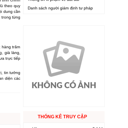
 tính chính
đủ theo quy
Danh sách người giám định tư pháp
nội dung cần
ẽ trong từng
t hàng trăm
, già làng,
ưa trực tiếp
, tin tưởng
àn diện các
THỐNG KÊ TRUY CẬP