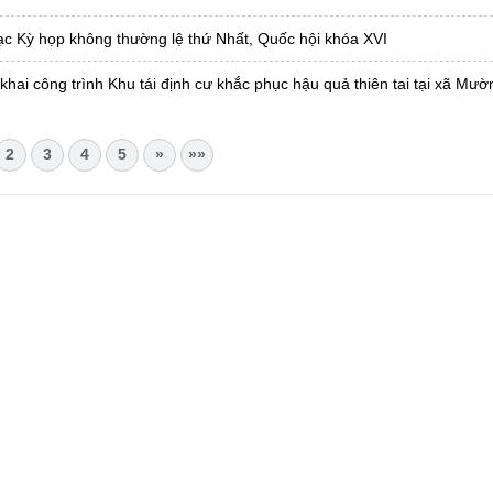
ạc Kỳ họp không thường lệ thứ Nhất, Quốc hội khóa XVI
khai công trình Khu tái định cư khắc phục hậu quả thiên tai tại xã Mư
2
3
4
5
»
»»
CHÂU
i Châu
óa, Thể thao và Du lịch cấp 17/4/2026
 Văn phòng UBND tỉnh Lai Châu
 tâm Hành chính - Chính trị tỉnh Lai Châu
76.359 | 02133.876.356