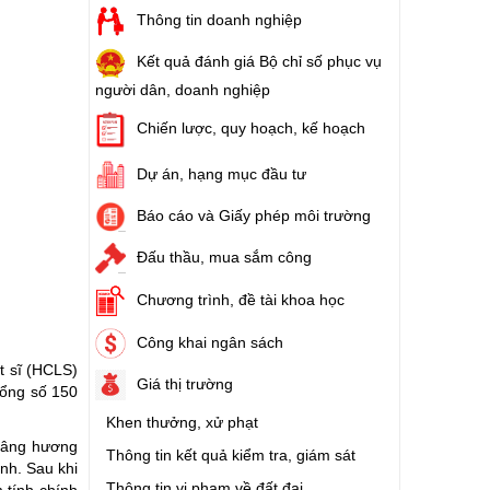
Thông tin doanh nghiệp
Kết quả đánh giá Bộ chỉ số phục vụ
người dân, doanh nghiệp
Chiến lược, quy hoạch, kế hoạch
Dự án, hạng mục đầu tư
Báo cáo và Giấy phép môi trường
Đấu thầu, mua sắm công
Chương trình, đề tài khoa học
Công khai ngân sách
ệt sĩ (HCLS)
Giá thị trường
tổng số 150
Khen thưởng, xử phạt
 dâng hương
Thông tin kết quả kiểm tra, giám sát
ình. Sau khi
Thông tin vi phạm về đất đai