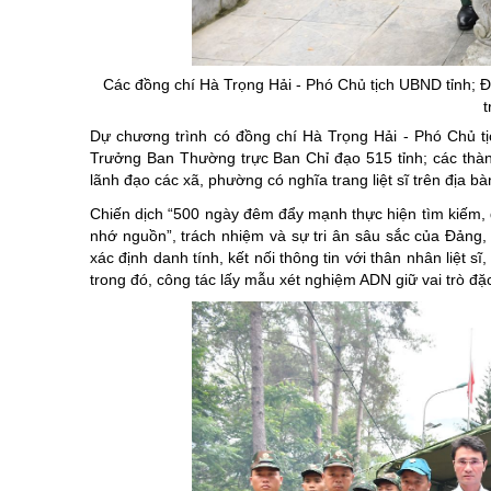
Chuyên đề tổ
Các đồng chí Hà Trọng Hải - Phó Chủ tịch UBND tỉnh; Đ
t
Dự chương trình có đồng chí Hà Trọng Hải - Phó Chủ tị
Trưởng Ban Thường trực Ban Chỉ đạo 515 tỉnh; các thành 
lãnh đạo các xã, phường có nghĩa trang liệt sĩ trên địa bàn
Chiến dịch “500 ngày đêm đẩy mạnh thực hiện tìm kiếm, qu
nhớ nguồn”, trách nhiệm và sự tri ân sâu sắc của Đảng,
xác định danh tính, kết nối thông tin với thân nhân liệt s
trong đó, công tác lấy mẫu xét nghiệm ADN giữ vai trò đặc