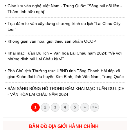
Giao lưu văn nghệ Việt Nam - Trung Quốc: “Sông núi nối liền -
Thắm tình hữu nghị”
Tọa đàm tư vấn xây dựng chương trình du lịch “Lai Chau City
tour”
Không gian văn hóa, giới thiệu sản phẩm OCOP
Khai mạc Tuần Du lịch – Văn hóa Lai Châu năm 2024: “Về với
những đỉnh núi Lai Châu kỳ vĩ”
Phó Chủ tịch Thường trực UBND tỉnh Tống Thanh Hải tiếp xã
giao Đoàn đại biểu huyện Kim Bình, tỉnh Vân Nam, Trung Quốc
SẴN SÀNG BÙNG NỔ TRONG ĐÊM KHAI MẠC TUẦN DU LỊCH
- VĂN HÓA LAI CHÂU NĂM 2024
1
2
3
4
5
»
»»
BẢN ĐỒ ĐỊA GIỚI HÀNH CHÍNH