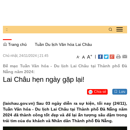
:
:
Toggl
navig
Trang chủ
Tuần Du lịch Văn hóa Lai Châu
Chủ nhật, 24/11/2024
|
21:45
+
|
A
-
A
A
Bế mạc Tuần Văn hóa - Du lịch Lai Châu tại Thành phố Đà
Nẵng năm 2024:
Lai Châu hẹn ngày gặp lại!
Chia sẻ
Lưu
(laichau.gov.vn)
Sau 03 ngày diễn ra sự kiện, tối nay (24/11),
Tuần Văn hóa - Du lịch Lai Châu tại Thành phố Đà Nẵng năm
2024 đã thành công tốt đẹp và để lại ấn tượng sâu đậm trong
trái tim của du khách và Nhân dân Thành phố Đà Nẵng.