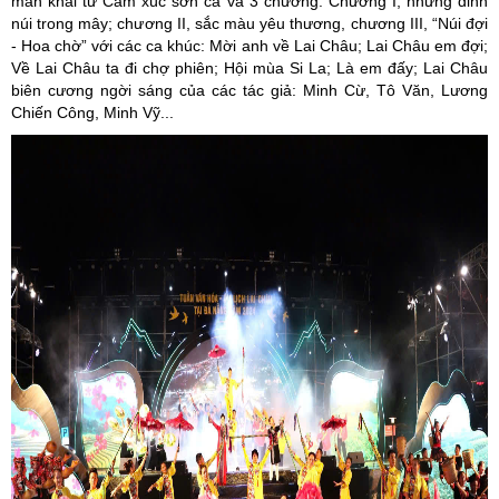
màn khai từ Cảm xúc sơn ca và 3 chương: Chương I, những đỉnh
núi trong mây; chương II, sắc màu yêu thương, chương III, “Núi đợi
- Hoa chờ” với các ca khúc: Mời anh về Lai Châu; Lai Châu em đợi;
Về Lai Châu ta đi chợ phiên; Hội mùa Si La; Là em đấy; Lai Châu
biên cương ngời sáng của các tác giả: Minh Cừ, Tô Văn, Lương
Chiến Công, Minh Vỹ...