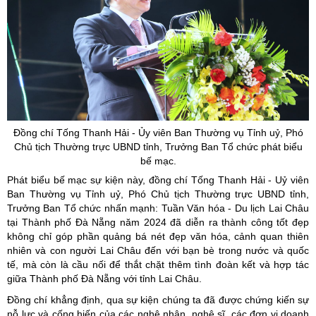
Đồng chí Tống Thanh Hải - Ủy viên Ban Thường vụ Tỉnh uỷ, Phó
Chủ tịch Thường trực UBND tỉnh, Trưởng Ban Tổ chức phát biểu
bế mạc.
Phát biểu bế mạc sự kiện này, đồng chí Tống Thanh Hải - Uỷ viên
Ban Thường vụ Tỉnh uỷ, Phó Chủ tịch Thường trực UBND tỉnh,
Trưởng Ban Tổ chức nhấn mạnh: Tuần Văn hóa - Du lịch Lai Châu
tại Thành phố Đà Nẵng năm 2024 đã diễn ra thành công tốt đẹp
không chỉ góp phần quảng bá nét đẹp văn hóa, cảnh quan thiên
nhiên và con người Lai Châu đến với bạn bè trong nước và quốc
tế, mà còn là cầu nối để thắt chặt thêm tình đoàn kết và hợp tác
giữa Thành phố Đà Nẵng với tỉnh Lai Châu.
Đồng chí khẳng định, qua sự kiện chúng ta đã được chứng kiến sự
nỗ lực và cống hiến của các nghệ nhân, nghệ sĩ, các đơn vị doanh