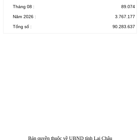
Tháng 08 :
89.074
Năm 2026 :
3.767.177
Tổng số :
90.283.637
CỔNG THÔNG TIN ĐIỆN TỬ TỈNH LAI CHÂU
Cơ quan chủ
Ủy ban nhân dân tỉnh Lai Châu
quản:
31/GP-TTĐT do Sở Văn hóa, Thể thao và
Giấy phép số:
Du lịch cấp 17/4/2026
Chịu trách
Hoàng Minh Hải - Chánh Văn phòng UBND
nhiệm chính:
tỉnh Lai Châu
Trụ sở:
Tầng 1,2,3 nhà B - Trung tâm Hành chính -
Điện thoại | Fax:
Chính trị tỉnh Lai Châu
Email:
02133.876.337; 02133.876.359 |
02133.876.356
laichau@chinhphu.vn
Bản quyền thuộc về UBND tỉnh Lai Châu