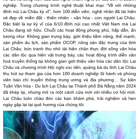
nghiệp. Trong chương trình nghệ thuật khai mạc “Về với những
đỉnh núi Lai Châu kỳ vĩ”, hơn 100 diễn viên, nghệ nhân đã tái hiện
vẻ đẹp về miền đất - thiên nhiên - văn hóa - con người Lai Châu.
Đặc biệt là sự kỳ vĩ của 6/10 đỉnh núi cao nhất Việt Nam mà Lai
Châu đang sở hữu. Chuỗi các hoạt động phong phú, hấp dẫn, ấn
tượng như: Không gian trưng bày, giới thiệu tiềm năng, thế mạnh,
sản phẩm du lịch, sản phẩm OCOP, nông sản đặc trưng của tỉnh
Lai Châu; bức tranh thu nhỏ tái hiện chân thực đời sống văn hóa
các dân tộc qua hiện vật trưng bày, các hoạt động trình diễn văn
hoá truyền thống tại không gian giới thiệu văn hóa các dân tộc Lai
Châu và chương trình Hội nghị xúc tiến, quảng bá du tỉnh Lai Châu
thu hút sự tham gia của hơn 100 doanh nghiệp lữ hành và phóng
viên báo chí truyền thông trung ương và địa phương… Sự kiện
Tuần Văn hóa - Du lịch Lai Châu tại Thành phố Đà Nẵng năm 2024
đã khép lại, nhưng mở ra một cánh cửa mới với nhiều cơ hội mới.
Lai Châu luôn chào đón các bạn khám phá, trải nghiệm và hẹn
ngày gặp lại tại quê hương của chúng tôi.