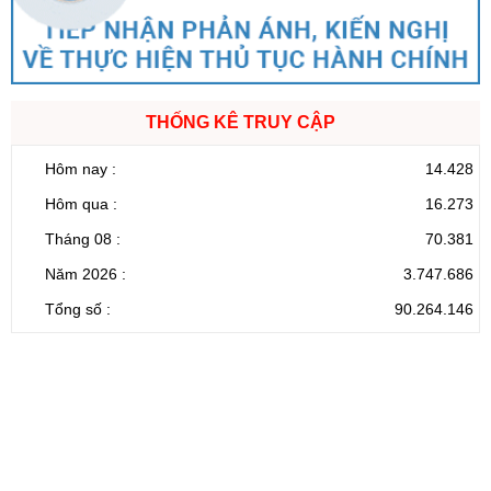
THỐNG KÊ TRUY CẬP
Hôm nay :
14.428
Hôm qua :
16.273
Tháng 08 :
70.381
Năm 2026 :
3.747.686
Tổng số :
90.264.146
CỔNG THÔNG TIN ĐIỆN TỬ TỈNH LAI CHÂU
Cơ quan chủ
Ủy ban nhân dân tỉnh Lai Châu
quản:
31/GP-TTĐT do Sở Văn hóa, Thể thao và
Giấy phép số:
Du lịch cấp 17/4/2026
Chịu trách
Hoàng Minh Hải - Chánh Văn phòng UBND