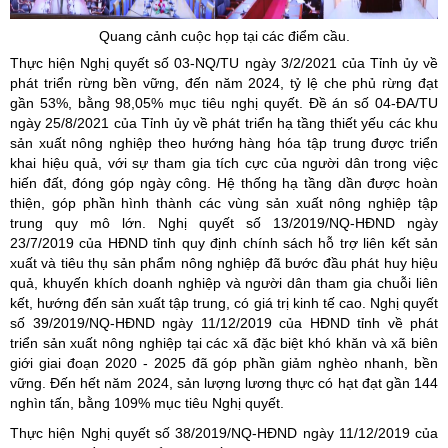
Quang cảnh cuộc họp tại các điểm cầu.
Thực hiện Nghị quyết số 03-NQ/TU ngày 3/2/2021 của Tỉnh ủy về
phát triển rừng bền vững, đến năm 2024, tỷ lệ che phủ rừng đạt
gần 53%, bằng 98,05% mục tiêu nghị quyết. Đề án số 04-ĐA/TU
ngày 25/8/2021 của Tỉnh ủy về phát triển hạ tầng thiết yếu các khu
sản xuất nông nghiệp theo hướng hàng hóa tập trung được triển
khai hiệu quả, với sự tham gia tích cực của người dân trong việc
hiến đất, đóng góp ngày công. Hệ thống hạ tầng dần được hoàn
thiện, góp phần hình thành các vùng sản xuất nông nghiệp tập
trung quy mô lớn. Nghị quyết số 13/2019/NQ-HĐND ngày
23/7/2019 của HĐND tỉnh quy định chính sách hỗ trợ liên kết sản
xuất và tiêu thụ sản phẩm nông nghiệp đã bước đầu phát huy hiệu
quả, khuyến khích doanh nghiệp và người dân tham gia chuỗi liên
kết, hướng đến sản xuất tập trung, có giá trị kinh tế cao. Nghị quyết
số 39/2019/NQ-HĐND ngày 11/12/2019 của HĐND tỉnh về phát
triển sản xuất nông nghiệp tại các xã đặc biệt khó khăn và xã biên
giới giai đoạn 2020 - 2025 đã góp phần giảm nghèo nhanh, bền
vững. Đến hết năm 2024, sản lượng lương thực có hạt đạt gần 144
nghìn tấn, bằng 109% mục tiêu Nghị quyết.
Thực hiện Nghị quyết số 38/2019/NQ-HĐND ngày 11/12/2019 của