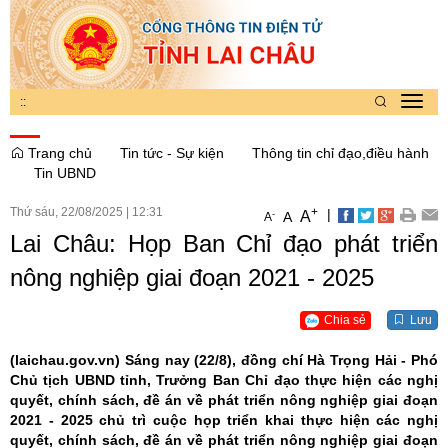
:
:
Toggl
navig
Trang chủ
Tin tức - Sự kiện
Thông tin chỉ đạo,điều hành
Tin UBND
Thứ sáu, 22/08/2025
|
12:31
+
|
A
-
A
A
Lai Châu: Họp Ban Chỉ đạo phát triển
nông nghiệp giai đoạn 2021 - 2025
Chia sẻ
Lưu
(laichau.gov.vn)
Sáng nay (22/8), đồng chí Hà Trọng Hải - Phó
Chủ tịch UBND tỉnh, Trưởng Ban Chỉ đạo thực hiện các nghị
quyết, chính sách, đề án về phát triển nông nghiệp giai đoạn
2021 - 2025 chủ trì cuộc họp triển khai thực hiện các nghị
quyết, chính sách, đề án về phát triển nông nghiệp giai đoạn