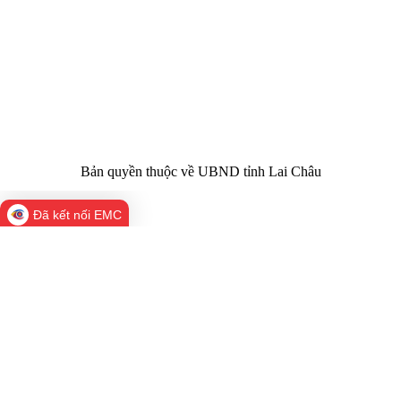
nhiệm chính:
tỉnh Lai Châu
Trụ sở:
Tầng 1,2,3 nhà B - Trung tâm Hành chính -
Điện thoại | Fax:
Chính trị tỉnh Lai Châu
Email:
02133.876.337; 02133.876.359 |
02133.876.356
laichau@chinhphu.vn
Bản quyền thuộc về UBND tỉnh Lai Châu
Đã kết nối EMC