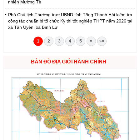
nhiên Mường Tè
Phó Chủ tịch Thường trực UBND tỉnh Tống Thanh Hải kiểm tra
công tác chuẩn bị tổ chức Kỳ thi tốt nghiệp THPT năm 2026 tại
xã Tân Uyên, xã Bình Lư
1
2
3
4
5
»
»»
BẢN ĐỒ ĐỊA GIỚI HÀNH CHÍNH