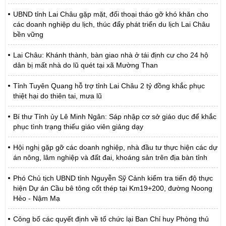
UBND tỉnh Lai Châu gặp mặt, đối thoại tháo gỡ khó khăn cho
các doanh nghiệp du lịch, thúc đẩy phát triển du lịch Lai Châu
bền vững
Lai Châu: Khánh thành, bàn giao nhà ở tái định cư cho 24 hộ
dân bị mất nhà do lũ quét tại xã Mường Than
Tỉnh Tuyên Quang hỗ trợ tỉnh Lai Châu 2 tỷ đồng khắc phục
thiệt hại do thiên tai, mưa lũ
Bí thư Tỉnh ủy Lê Minh Ngân: Sáp nhập cơ sở giáo dục để khắc
phục tình trạng thiếu giáo viên giảng dạy
Hội nghị gặp gỡ các doanh nghiệp, nhà đầu tư thực hiện các dự
án nông, lâm nghiệp và đất đai, khoáng sản trên địa bàn tỉnh
Phó Chủ tịch UBND tỉnh Nguyễn Sỹ Cảnh kiểm tra tiến độ thực
hiện Dự án Cầu bê tông cốt thép tại Km19+200, đường Noong
Hẻo - Nậm Mạ
Công bố các quyết định về tổ chức lại Ban Chỉ huy Phòng thủ