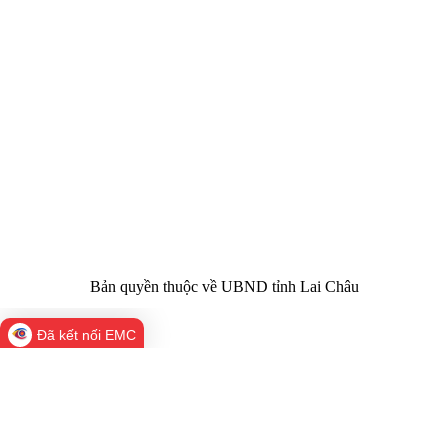
CỔNG THÔNG TIN ĐIỆN TỬ TỈNH LAI CHÂU
Cơ quan chủ
Ủy ban nhân dân tỉnh Lai Châu
quản:
31/GP-TTĐT do Sở Văn hóa, Thể thao và
Giấy phép số:
Du lịch cấp 17/4/2026
Chịu trách
Hoàng Minh Hải - Chánh Văn phòng UBND
nhiệm chính:
tỉnh Lai Châu
Trụ sở:
Tầng 1,2,3 nhà B - Trung tâm Hành chính -
Điện thoại | Fax:
Chính trị tỉnh Lai Châu
Email:
02133.876.337; 02133.876.359 |
02133.876.356
laichau@chinhphu.vn
Bản quyền thuộc về UBND tỉnh Lai Châu
Đã kết nối EMC