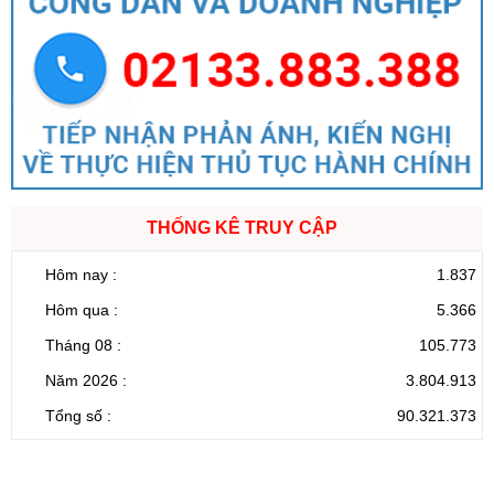
THỐNG KÊ TRUY CẬP
Hôm nay :
1.837
Hôm qua :
5.366
Tháng 08 :
105.773
Năm 2026 :
3.804.913
Tổng số :
90.321.373