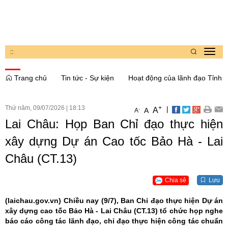
:
:
Toggl
navig
Trang chủ
Tin tức - Sự kiện
Hoạt động của lãnh đạo Tỉnh
Thứ năm, 09/07/2026
|
18:13
+
|
A
-
A
A
Lai Châu: Họp Ban Chỉ đạo thực hiện
xây dựng Dự án Cao tốc Bảo Hà - Lai
Châu (CT.13)
Chia sẻ
Lưu
(laichau.gov.vn)
Chiều nay (9/7), Ban Chỉ đạo thực hiện Dự án
xây dựng cao tốc Bảo Hà - Lai Châu (CT.13) tổ chức họp nghe
báo cáo công tác lãnh đạo, chỉ đạo thực hiện công tác chuẩn