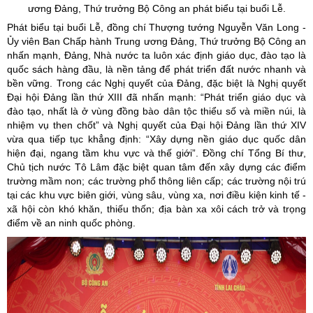
ương Đảng, Thứ trưởng Bộ Công an phát biểu tại buổi Lễ.
Phát biểu tại buổi Lễ, đồng chí Thượng tướng Nguyễn Văn Long -
Ủy viên Ban Chấp hành Trung ương Đảng, Thứ trưởng Bộ Công an
nhấn mạnh, Đảng, Nhà nước ta luôn xác định giáo dục, đào tạo là
quốc sách hàng đầu, là nền tảng để phát triển đất nước nhanh và
bền vững. Trong các Nghị quyết của Đảng, đặc biệt là Nghị quyết
Đại hội Đảng lần thứ XIII đã nhấn mạnh: “Phát triển giáo dục và
đào tạo, nhất là ở vùng đồng bào dân tộc thiểu số và miền núi, là
nhiệm vụ then chốt” và Nghị quyết của Đại hội Đảng lần thứ XIV
vừa qua tiếp tục khẳng định: “Xây dựng nền giáo dục quốc dân
hiện đại, ngang tầm khu vực và thế giới”. Đồng chí Tổng Bí thư,
Chủ tịch nước Tô Lâm đặc biệt quan tâm đến xây dựng các điểm
trường mầm non; các trường phổ thông liên cấp; các trường nội trú
tại các khu vực biên giới, vùng sâu, vùng xa, nơi điều kiện kinh tế -
xã hội còn khó khăn, thiếu thốn; địa bàn xa xôi cách trở và trọng
điểm về an ninh quốc phòng.