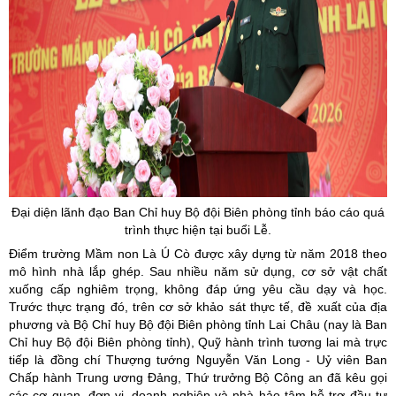
Đại diện lãnh đạo Ban Chỉ huy Bộ đội Biên phòng tỉnh báo cáo quá
trình thực hiện tại buổi Lễ.
Điểm trường Mầm non Là Ú Cò được xây dựng từ năm 2018 theo
mô hình nhà lắp ghép. Sau nhiều năm sử dụng, cơ sở vật chất
xuống cấp nghiêm trọng, không đáp ứng yêu cầu dạy và học.
Trước thực trạng đó, trên cơ sở khảo sát thực tế, đề xuất của địa
phương và Bộ Chỉ huy Bộ đội Biên phòng tỉnh Lai Châu (nay là Ban
Chỉ huy Bộ đội Biên phòng tỉnh), Quỹ hành trình tương lai mà trực
tiếp là đồng chí Thượng tướng Nguyễn Văn Long - Uỷ viên Ban
Chấp hành Trung ương Đảng, Thứ trưởng Bộ Công an đã kêu gọi
các cơ quan, đơn vị, doanh nghiệp và nhà hảo tâm hỗ trợ đầu tư