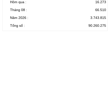
Hôm qua :
16.273
Tháng 08 :
66.510
Năm 2026 :
3.743.815
Tổng số :
90.260.275
CỔNG THÔNG TIN ĐIỆN TỬ TỈNH LAI CHÂU
Cơ quan chủ
Ủy ban nhân dân tỉnh Lai Châu
quản:
31/GP-TTĐT do Sở Văn hóa, Thể thao và
Giấy phép số:
Du lịch cấp 17/4/2026
Chịu trách
Hoàng Minh Hải - Chánh Văn phòng UBND
nhiệm chính:
tỉnh Lai Châu
Trụ sở:
Tầng 1,2,3 nhà B - Trung tâm Hành chính -
Điện thoại | Fax:
Chính trị tỉnh Lai Châu
Email:
02133.876.337; 02133.876.359 |
02133.876.356
laichau@chinhphu.vn