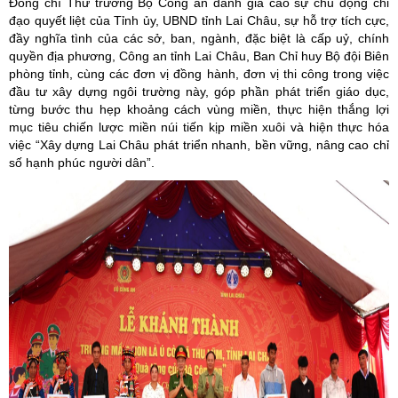
Đồng chí Thứ trưởng Bộ Công an đánh giá cao sự chủ động chỉ
đạo quyết liệt của Tỉnh ủy, UBND tỉnh Lai Châu, sự hỗ trợ tích cực,
đầy nghĩa tình của các sở, ban, ngành, đặc biệt là cấp uỷ, chính
quyền địa phương, Công an tỉnh Lai Châu, Ban Chỉ huy Bộ đội Biên
phòng tỉnh, cùng các đơn vị đồng hành, đơn vị thi công trong việc
đầu tư xây dựng ngôi trường này, góp phần phát triển giáo dục,
từng bước thu hẹp khoảng cách vùng miền, thực hiện thắng lợi
mục tiêu chiến lược miền núi tiến kịp miền xuôi và hiện thực hóa
việc “Xây dựng Lai Châu phát triển nhanh, bền vững, nâng cao chỉ
số hạnh phúc người dân”.