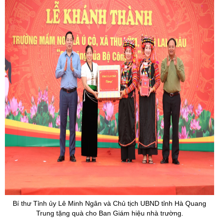
Bí thư Tỉnh ủy Lê Minh Ngân và Chủ tịch UBND tỉnh Hà Quang
Trung tặng quà cho Ban Giám hiệu nhà trường.