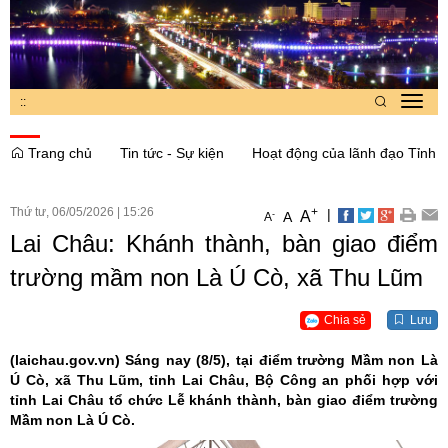
:
:
Toggl
navig
Trang chủ
Tin tức - Sự kiện
Hoạt động của lãnh đạo Tỉnh
Thứ tư, 06/05/2026
|
15:26
+
|
A
-
A
A
Lai Châu: Khánh thành, bàn giao điểm
trường mầm non Là Ú Cò, xã Thu Lũm
Chia sẻ
Lưu
(laichau.gov.vn)
Sáng nay (8/5), tại điểm trường Mầm non Là
Ú Cò, xã Thu Lũm, tỉnh Lai Châu, Bộ Công an phối hợp với
tỉnh Lai Châu tổ chức Lễ khánh thành, bàn giao điểm trường
Mầm non Là Ú Cò.