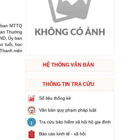
ào cuộc sống
Ủy ban MTTQ
hóa XVI và đại biểu Hội đồng nhân dân các cấp nhiệm kỳ 2026 - 2031
 Ban Thường
BND, Ủy ban
o tuổi, học
ng
 Thanh niên
HỆ THỐNG VĂN BẢN
g hàng Việt Nam
THÔNG TIN TRA CỨU
Số liệu thống kê
Văn bản quy phạm pháp luật
Tra cứu bảo hiểm xã hội hộ gia đình
Báo cáo kinh tế - xã hội