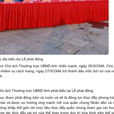
c đại biểu dự Lễ phát động.
Phó Chủ tịch Thường trực UBND tỉnh nhấn mạnh, ngày 26/3/1946, Chủ 
t nhiệm vụ cách mạng; ngày 27/3/1946 trở thành dấu mốc lịch sử của ng
h.
ủ tịch Thường trực UBND tỉnh phát biểu tại Lễ phát động.
ục được phát động trên cả nước và sẽ là động lực thúc đẩy phong trà
ức khỏe và được sự hưởng ứng mạnh mẽ của quần chúng Nhân dân cả
ng khắp thế giới với mục tiêu thúc đẩy quần chúng tham gia các ho
 tác thúc đẩy vai trò của thể thao trong duy trì hòa bình trên thế g