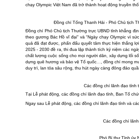
chạy Olympic Việt Nam đã trở thành hoạt động truyền th
Đồng chí Tống Thanh Hải - Phó Chủ tịch 
Đồng chí Phó Chủ tịch Thường trực UBND tỉnh khẳng định
theo gương Bác Hồ vĩ đại" và “Ngày chạy Olympic vì sức
quả đã đạt được, phấn đấu quyết tâm thực hiện thắng lợi
2025 - 2030 đề ra, thi đua lập thành tích kỷ niệm các ng
chất lượng cuộc sống cho mọi người dân, xây dựng lối số
dựng quê hương và bảo vệ Tổ quốc…, đồng chí mong muốn 
duy trì, lan tỏa sâu rộng, thu hút ngày càng đông đảo 
Các đồng chí lãnh đạo tỉnh 
Tại Lễ phát động, các đồng chí lãnh đạo tỉnh, Ban Tổ chứ
Ngay sau Lễ phát động, các đồng chí lãnh đạo tỉnh và các
Các đồng chí lãnh
Phó Bí thư Tỉnh ủy