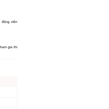
n
n động viên
ham gia thi