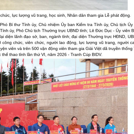
ng hợp
Giảm nghèo bền vững
 chức, lực lượng vũ trang, học sinh, Nhân dân tham gia Lễ phát động.
Đưa nghị quyết của Đảng v
Phó Bí thư Tỉnh ủy, Chủ nhiệm Ủy ban Kiểm tra Tỉnh ủy, Chủ tịch 
Bầu cử đại biểu Quốc hội k
 Tỉnh ủy, Phó Chủ tịch Thường trực UBND tỉnh; Lê Đức Dục - Ủy viên
Đại hội Đảng các cấp
đại diện lãnh đạo sở, ban, ngành tỉnh; đại diện Thường trực HĐND, U
ng chức, viên chức, người lao động, lực lượng vũ trang, người ca
Gia đình hạnh phúc bền vữ
yện viên và trên 500 vận động viên tham gia Giải Việt dã truyền thống
c thể thao tỉnh lần thứ VI, năm 2026 - Tranh Cúp BIDV.
An toàn thông tin
Thông tin biên giới
Người Việt Nam ưu tiên dùn
Điểm báo
Phóng sự ảnh
Chuyên mục khác