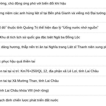
ường, chủ động ứng phó với biến đổi khí hậu
ng niệm các anh hùng liệt sĩ tại Bến phà Gianh và viếng mộ Đại tướng
hỉ đỏ” thuộc tỉnh Quảng Trị thể hiện đạo lý “Uống nước nhớ nguồn”
Khu di tích lịch sử quốc gia đặc biệt Ngã ba Đồng Lộc
dâng hương, thắp nến tri ân tại Nghĩa trang Liệt sĩ Thanh niên xung 
phục hậu quả thiên tai
 tai tại vị trí: Km76+250/QL.12, địa phận xã Lê Lợi, tỉnh Lai Châu
ên tai tại Xã Mường Than, tỉnh Lai Châu
ỉnh Lai Châu khóa VIII (mở rộng)
ch định chiến lược phát triển đất nước