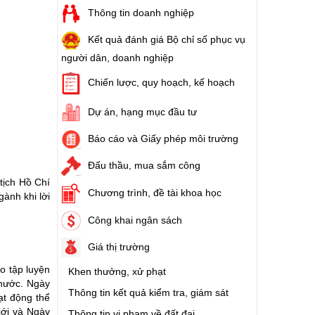
Thông tin doanh nghiệp
Kết quả đánh giá Bộ chỉ số phục vụ
người dân, doanh nghiệp
Chiến lược, quy hoạch, kế hoạch
Dự án, hạng mục đầu tư
Báo cáo và Giấy phép môi trường
Đấu thầu, mua sắm công
tịch Hồ Chí
Chương trình, đề tài khoa học
ành khi lời
Công khai ngân sách
Giá thị trường
o tập luyện
Khen thưởng, xử phạt
 nước. Ngày
Thông tin kết quả kiểm tra, giám sát
ạt động thể
iới và Ngày
Thông tin vi phạm về đất đai