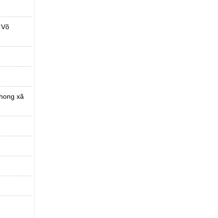
 Võ
phong xã