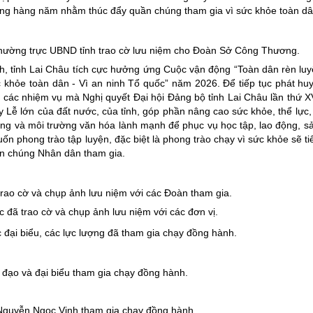
ống hàng năm nhằm thúc đẩy quần chúng tham gia vì sức khỏe toàn dâ
Thường trực UBND tỉnh trao cờ lưu niệm cho Đoàn Sở Công Thương.
, tỉnh Lai Châu tích cực hưởng ứng Cuộc vận động “Toàn dân rèn luy
 khỏe toàn dân - Vì an ninh Tổ quốc” năm 2026. Để tiếp tục phát hu
 các nhiệm vụ mà Nghị quyết Đại hội Đảng bộ tỉnh Lai Châu lần thứ X
ày Lễ lớn của đất nước, của tỉnh, góp phần nâng cao sức khỏe, thể lực,
ng và môi trường văn hóa lành mạnh để phục vụ học tập, lao động, sả
phong trào tập luyện, đặc biệt là phong trào chạy vì sức khỏe sẽ ti
quần chúng Nhân dân tham gia.
trao cờ và chụp ảnh lưu niệm với các Đoàn tham gia.
c đã trao cờ và chụp ảnh lưu niệm với các đơn vị.
 đại biểu, các lực lượng đã tham gia chạy đồng hành.
 đạo và đại biểu tham gia chạy đồng hành.
 Nguyễn Ngọc Vinh tham gia chạy đồng hành.