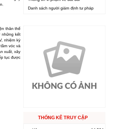
n.
Danh sách người giám định tư pháp
ện thân thể
y những kết
V, nhiệm kỳ
 tầm vóc và
n xuất, xây
ếp tục được
THỐNG KÊ TRUY CẬP