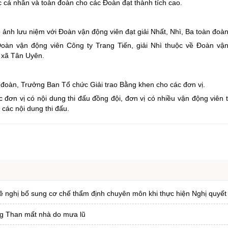
ác cá nhân và toàn đoàn cho các Đoàn đạt thành tích cao.
p ảnh lưu niệm với Đoàn vận động viên đạt giải Nhất, Nhì, Ba toàn đoà
oàn vận động viên Công ty Trang Tiến, giải Nhì thuộc về Đoàn vậ
 xã Tân Uyên.
h đoàn, Trưởng Ban Tổ chức Giải trao Bằng khen cho các đơn vị.
đơn vị có nội dung thi đấu đồng đội, đơn vị có nhiều vận động viên t
 các nội dung thi đấu.
ề nghị bổ sung cơ chế thẩm định chuyên môn khi thực hiện Nghị quyết
ng Than mất nhà do mưa lũ