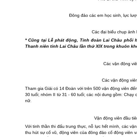
Đông đảo các em học sinh, lực lư
Các đại biểu chụp ảnh 
* Cũng tại Lễ phát động, Tỉnh đoàn Lai Châu phối h
Thanh niên tỉnh Lai Châu lần thứ XIX trong khuôn khổ
Các vận động viên
Các vận động viên
Tham gia Giải có 14 Đoàn với trên 500 vận động viên đến 
30 tuổi; nhóm II từ 31 - 60 tuổi; các nội dung gồm: Chạy
nữ.
Vận động viên đầu tiê
​Với tinh thần thi đấu trung thực, nỗ lực hết mình, các
thu hút sự cổ vũ, động viên của đông đảo cổ động viên v