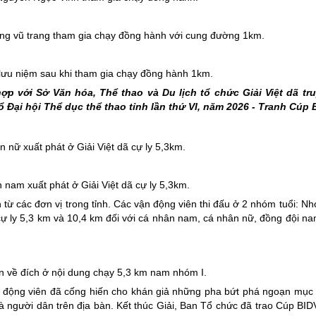
ợng vũ trang tham gia chạy đồng hành với cung đường 1km.
lưu niệm sau khi tham gia chạy đồng hành 1km.
ợp với Sở Văn hóa, Thể thao và Du lịch tổ chức Giải Việt dã tr
 Đại hội Thể dục thể thao tỉnh lần thứ VI, năm 2026 - Tranh Cúp 
 nữ xuất phát ở Giải Việt dã cự ly 5,3km.
 nam xuất phát ở Giải Việt dã cự ly 5,3km.
từ các đơn vị trong tỉnh. Các vận động viên thi đấu ở 2 nhóm tuổi: Nhó
 cự ly 5,3 km và 10,4 km đối với cá nhân nam, cá nhân nữ, đồng đội na
n về đích ở nội dung chạy 5,3 km nam nhóm I.
 vận động viên đã cống hiến cho khán giả những pha bứt phá ngoạn mục 
à người dân trên địa bàn. Kết thúc Giải, Ban Tổ chức đã trao Cúp BI