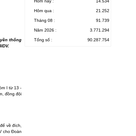
Hôm nay :
14.534
Hôm qua :
21.252
Tháng 08 :
91.739
Năm 2026 :
3.771.294
uyền thống
Tổng số :
90.287.754
BIDV.
m I từ 13 -
m, đồng đội
để về đích,
DV cho Đoàn