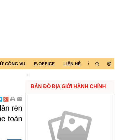
TỬ CÔNG VỤ
E-OFFICE
LIÊN HỆ
:
:
BẢN ĐỒ ĐỊA GIỚI HÀNH CHÍNH
dân rèn
ỏe toàn