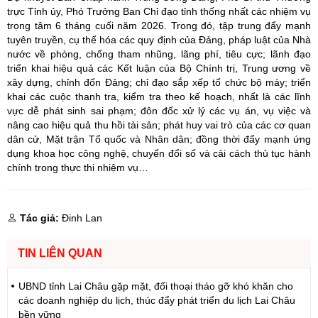
trực Tỉnh
ủy
, Phó Trưởng Ban Chỉ đạo tỉnh thống nhất các nhiệm vụ
trọng tâm 6 tháng cuối năm 2026. Trong đó, tập trung đẩy mạnh
tuyên truyền, cụ thể hóa các quy định của Đảng, pháp luật của Nhà
nước về phòng, chống tham nhũng, lãng phí, tiêu cực; lãnh đạo
triển khai hiệu quả các Kết luận của Bộ Chính trị, Trung ương về
xây dựng, chỉnh đốn Đảng; chỉ đạo sắp xếp tổ chức bộ máy; triển
khai các cuộc thanh tra, kiểm tra theo kế hoạch, nhất là các lĩnh
vực dễ phát sinh sai phạm; đôn đốc xử lý các vụ án, vụ việc và
nâng cao hiệu quả thu hồi tài sản; phát huy vai trò của các cơ quan
dân cử, Mặt trận Tổ quốc và Nhân dân; đồng thời đẩy mạnh ứng
dụng khoa học công nghệ, chuyển đổi số và cải cách thủ tục hành
chính trong thực thi nhiệm vụ…
Tác giả:
Đinh Lan
TIN LIÊN QUAN
UBND tỉnh Lai Châu gặp mặt, đối thoại tháo gỡ khó khăn cho
các doanh nghiệp du lịch, thúc đẩy phát triển du lịch Lai Châu
bền vững