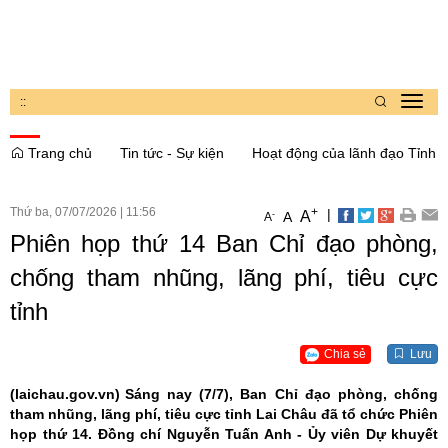
:
:
Toggl
navig
Trang chủ
Tin tức - Sự kiện
Hoạt động của lãnh đạo Tỉnh
Thứ ba, 07/07/2026
|
11:56
+
|
A
-
A
A
Phiên họp thứ 14 Ban Chỉ đạo phòng,
chống tham nhũng, lãng phí, tiêu cực
tỉnh
Chia sẻ
Lưu
(laichau.gov.vn)
Sáng nay (7/7), Ban Chỉ đạo phòng, chống
tham nhũng, lãng phí, tiêu cực tỉnh Lai Châu đã tổ chức Phiên
họp thứ 14. Đồng chí Nguyễn Tuấn Anh - Ủy viên Dự khuyết