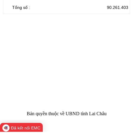
Tổng số :
90.261.403
CỔNG THÔNG TIN ĐIỆN TỬ TỈNH LAI CHÂU
Cơ quan chủ
Ủy ban nhân dân tỉnh Lai Châu
quản:
31/GP-TTĐT do Sở Văn hóa, Thể thao và
Giấy phép số:
Du lịch cấp 17/4/2026
Chịu trách
Hoàng Minh Hải - Chánh Văn phòng UBND
nhiệm chính:
tỉnh Lai Châu
Trụ sở:
Tầng 1,2,3 nhà B - Trung tâm Hành chính -
Điện thoại | Fax:
Chính trị tỉnh Lai Châu
Email:
02133.876.337; 02133.876.359 |
02133.876.356
laichau@chinhphu.vn
Bản quyền thuộc về UBND tỉnh Lai Châu
Đã kết nối EMC