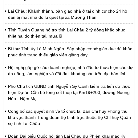
Lai Châu: Khánh thành, bàn giao nhà ở tái định cư cho 24 hộ
dân bị mất nhà do lũ quét tại xã Mường Than
Tỉnh Tuyên Quang hỗ trợ tỉnh Lai Châu 2 tỷ đồng khắc phục
thiệt hại do thiên tai, mưa lũ
Bí thư Tỉnh ủy Lê Minh Ngân: Sáp nhập cơ sở giáo dục để khắc
phục tình trạng thiếu giáo viên giảng dạy
Hội nghị gặp gỡ các doanh nghiệp, nhà đầu tư thực hiện các dự
án nông, lâm nghiệp và đất đai, khoáng sản trên địa bàn tỉnh
Phó Chủ tịch UBND tỉnh Nguyễn Sỹ Cảnh kiểm tra tiến độ thực
hiện Dự án Cầu bê tông cốt thép tại Km19+200, đường Noong
Hẻo - Nậm Mạ
Công bố các quyết định về tổ chức lại Ban Chỉ huy Phòng thủ
khu vực thành Trung đoàn Bộ binh trực thuộc Bộ Chỉ huy Quân
sự tỉnh Lai Châu
Đoàn Đại biểu Quốc hội tỉnh Lai Châu dự Phiên khai mạc Kỳ