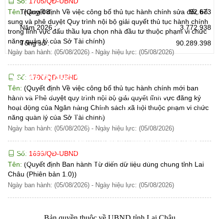
Số:
1705/QĐ-UBND
Tên:
(Quyết định Về việc công bố thủ tục hành chính sửa đổi, bổ
Tháng 08 :
92.673
sung và phê duyệt Quy trình nội bộ giải quyết thủ tục hành chính
Năm 2026 :
3.772.938
trong lĩnh vực đấu thầu lựa chọn nhà đầu tư thuộc phạm vi chức
năng quản lý của Sở Tài chính)
Tổng số :
90.289.398
Ngày ban hành: (05/08/2026)
-
Ngày hiệu lực: (05/08/2026)
Số:
1700/QĐ-UBND
CỔNG THÔNG TIN ĐIỆN TỬ TỈNH LAI CHÂU
Tên:
(Quyết định Về việc công bố thủ tục hành chính mới ban
Cơ quan chủ
Ủy ban nhân dân tỉnh Lai Châu
hành và Phê duyệt quy trình nội bộ giải quyết lĩnh vực đăng ký
quản:
31/GP-TTĐT do Sở Văn hóa, Thể thao và
hoạt động của Ngân hàng Chính sách xã hội thuộc phạm vi chức
Giấy phép số:
Du lịch cấp 17/4/2026
năng quản lý của Sở Tài chính)
Chịu trách
Hoàng Minh Hải - Chánh Văn phòng UBND
Ngày ban hành: (05/08/2026)
-
Ngày hiệu lực: (05/08/2026)
nhiệm chính:
tỉnh Lai Châu
Trụ sở:
Tầng 1,2,3 nhà B - Trung tâm Hành chính -
Điện thoại | Fax:
Chính trị tỉnh Lai Châu
Số:
1699/QĐ-UBND
Email:
02133.876.337; 02133.876.359 |
Tên:
(Quyết định Ban hành Từ điển dữ liệu dùng chung tỉnh Lai
02133.876.356
Châu (Phiên bản 1.0))
laichau@chinhphu.vn
Ngày ban hành: (05/08/2026)
-
Ngày hiệu lực: (05/08/2026)
Bản quyền thuộc về UBND tỉnh Lai Châu