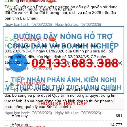
Số:
1721/QĐ-UBND
Thông tin vi phạm về đất đai
Tên:
(Quyết định Phê duyệt phương án đấu giá quyền sử dụng
Danh sách người giám định tư pháp
đất đối với 04 thửa đất thương mại, dịch vụ năm 2026 trên địa
bàn tỉnh Lai Châu)
Ngày ban hành: (07/08/2026)
-
Ngày hiệu lực: (07/08/2026)
Số:
6731/UBND-KTN
Tên:
(Công văn V/v triển khai thực hiện Nghị định số
303/2026/NĐ-CP ngày 01/8/2026 của Chính phủ sửa đổi, bổ
sung một số điều của Nghị định số 32/2024/NĐ-CP ngày
15/3/2024 của Chính phủ về quản lý, phát triển cụm công nghiệp)
Ngày ban hành: (06/08/2026)
Số:
1701/QĐ-UBND
Tên:
(Quyết định Về việc công bố thủ tục hành chính được sửa
đổi, bổ sung và phê duyệt Quy trình nội bộ giải quyết trong lĩnh
vực thành lập và hoạt động của hộ kinh doanh thuộc phạm vi
THỐNG KÊ TRUY CẬP
chức năng quản lý của Sở Tài chính)
Ngày ban hành: (05/08/2026)
-
Ngày hiệu lực: (05/08/2026)
Hôm nay :
691
Hôm qua :
14.777