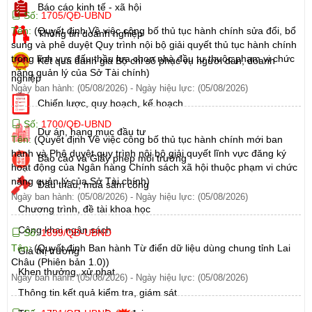
Báo cáo kinh tế - xã hội
Số:
1705/QĐ-UBND
Tên:
(Quyết định Về việc công bố thủ tục hành chính sửa đổi, bổ
Thông tin doanh nghiệp
sung và phê duyệt Quy trình nội bộ giải quyết thủ tục hành chính
trong lĩnh vực đấu thầu lựa chọn nhà đầu tư thuộc phạm vi chức
Kết quả đánh giá Bộ chỉ số phục vụ người dân, doanh
năng quản lý của Sở Tài chính)
nghiệp
Ngày ban hành: (05/08/2026)
-
Ngày hiệu lực: (05/08/2026)
Chiến lược, quy hoạch, kế hoạch
Số:
1700/QĐ-UBND
Dự án, hạng mục đầu tư
Tên:
(Quyết định Về việc công bố thủ tục hành chính mới ban
hành và Phê duyệt quy trình nội bộ giải quyết lĩnh vực đăng ký
Báo cáo và Giấy phép môi trường
hoạt động của Ngân hàng Chính sách xã hội thuộc phạm vi chức
năng quản lý của Sở Tài chính)
Đấu thầu, mua sắm công
Ngày ban hành: (05/08/2026)
-
Ngày hiệu lực: (05/08/2026)
Chương trình, đề tài khoa học
Công khai ngân sách
Số:
1699/QĐ-UBND
Tên:
(Quyết định Ban hành Từ điển dữ liệu dùng chung tỉnh Lai
Giá thị trường
Châu (Phiên bản 1.0))
Khen thưởng, xử phạt
Ngày ban hành: (05/08/2026)
-
Ngày hiệu lực: (05/08/2026)
Thông tin kết quả kiểm tra, giám sát