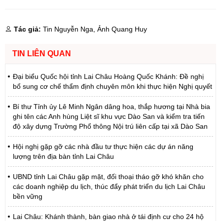
Tác giả:
Tin Nguyễn Nga, Ảnh Quang Huy
TIN LIÊN QUAN
Đại biểu Quốc hội tỉnh Lai Châu Hoàng Quốc Khánh: Đề nghị
bổ sung cơ chế thẩm định chuyên môn khi thực hiện Nghị quyết
Bí thư Tỉnh ủy Lê Minh Ngân dâng hoa, thắp hương tại Nhà bia
ghi tên các Anh hùng Liệt sĩ khu vực Dào San và kiểm tra tiến
độ xây dựng Trường Phổ thông Nội trú liên cấp tại xã Dào San
Hội nghị gặp gỡ các nhà đầu tư thực hiện các dự án năng
lượng trên địa bàn tỉnh Lai Châu
UBND tỉnh Lai Châu gặp mặt, đối thoại tháo gỡ khó khăn cho
các doanh nghiệp du lịch, thúc đẩy phát triển du lịch Lai Châu
bền vững
Lai Châu: Khánh thành, bàn giao nhà ở tái định cư cho 24 hộ