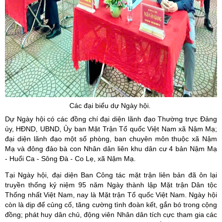
Các đại biểu dự Ngày hội.
Dự Ngày hội có các đồng chí đại diện lãnh đạo Thường trực Đảng
ủy, HĐND, UBND, Ủy ban Mặt Trận Tổ quốc Việt Nam xã Nậm Mạ;
đại diện lãnh đạo một số phòng, ban chuyên môn thuộc xã Nậm
Mạ và đông đảo bà con Nhân dân liên khu dân cư 4 bản Nậm Mạ
- Huổi Ca - Sông Đà - Co Lẹ, xã Nậm Mạ.
Tại Ngày hội, đại diện Ban Công tác mặt trận liên bản đã ôn lại
truyền thống kỷ niệm 95 năm Ngày thành lập Mặt trận Dân tộc
Thống nhất Việt Nam, nay là Mặt trận Tổ quốc Việt Nam. Ngày hội
còn là dịp để củng cố, tăng cường tình đoàn kết, gắn bó trong cộng
đồng; phát huy dân chủ, động viên Nhân dân tích cực tham gia các