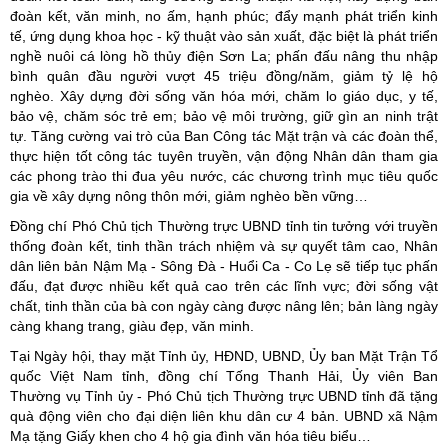
đoàn kết, văn minh, no ấm, hạnh phúc; đẩy mạnh phát triển kinh
tế, ứng dụng khoa học - kỹ thuật vào sản xuất, đặc biệt là phát triển
nghề nuôi cá lòng hồ thủy điện Sơn La; phấn đấu nâng thu nhập
bình quân đầu người vượt 45 triệu đồng/năm, giảm tỷ lệ hộ
nghèo. Xây dựng đời sống văn hóa mới, chăm lo giáo dục, y tế,
bảo vệ, chăm sóc trẻ em; bảo vệ môi trường, giữ gìn an ninh trật
tự. Tăng cường vai trò của Ban Công tác Mặt trận và các đoàn thể,
thực hiện tốt công tác tuyên truyền, vận động Nhân dân tham gia
các phong trào thi đua yêu nước, các chương trình mục tiêu quốc
gia về xây dựng nông thôn mới, giảm nghèo bền vững…
Đồng chí Phó Chủ tịch Thường trực UBND tỉnh tin tưởng với truyền
thống đoàn kết, tinh thần trách nhiệm và sự quyết tâm cao, Nhân
dân liên bản Nậm Mạ - Sông Đà - Huổi Ca - Co Lẹ sẽ tiếp tục phấn
đấu, đạt được nhiều kết quả cao trên các lĩnh vực; đời sống vật
chất, tinh thần của bà con ngày càng được nâng lên; bản làng ngày
càng khang trang, giàu đẹp, văn minh.
Tại Ngày hội, thay mặt Tỉnh ủy, HĐND, UBND, Ủy ban Mặt Trận Tổ
quốc Việt Nam tỉnh, đồng chí Tống Thanh Hải, Ủy viên Ban
Thường vụ Tỉnh ủy - Phó Chủ tịch Thường trực UBND tỉnh đã tặng
quà động viên cho đại diện liên khu dân cư 4 bản. UBND xã Nậm
Mạ tặng Giấy khen cho 4 hộ gia đình văn hóa tiêu biểu…