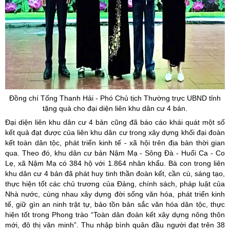
Đồng chí Tống Thanh Hải - Phó Chủ tịch Thường trực UBND tỉnh
tặng quà cho đại diện liên khu dân cư 4 bản.
Đại diện liên khu dân cư 4 bản cũng đã báo cáo khái quát một số
kết quả đạt được của liên khu dân cư trong xây dựng khối đại đoàn
kết toàn dân tộc, phát triển kinh tế - xã hội trên địa bàn thời gian
qua. Theo đó, khu dân cư bản Nậm Mạ - Sông Đà - Huổi Ca - Co
Lẹ, xã Nậm Mạ có 384 hộ với 1.864 nhân khẩu. Bà con trong liên
khu dân cư 4 bản đã phát huy tinh thần đoàn kết, cần cù, sáng tạo,
thực hiện tốt các chủ trương của Đảng, chính sách, pháp luật của
Nhà nước, cùng nhau xây dựng đời sống văn hóa, phát triển kinh
tế, giữ gìn an ninh trật tự, bảo tồn bản sắc văn hóa dân tộc, thực
hiện tốt trong Phong trào “Toàn dân đoàn kết xây dựng nông thôn
mới, đô thị văn minh”. Thu nhập bình quân đầu người đạt trên 38