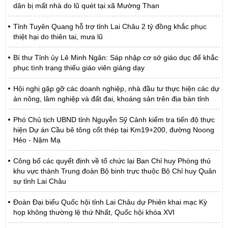
dân bị mất nhà do lũ quét tại xã Mường Than
Tỉnh Tuyên Quang hỗ trợ tỉnh Lai Châu 2 tỷ đồng khắc phục
thiệt hại do thiên tai, mưa lũ
Bí thư Tỉnh ủy Lê Minh Ngân: Sáp nhập cơ sở giáo dục để khắc
phục tình trạng thiếu giáo viên giảng dạy
Hội nghị gặp gỡ các doanh nghiệp, nhà đầu tư thực hiện các dự
án nông, lâm nghiệp và đất đai, khoáng sản trên địa bàn tỉnh
Phó Chủ tịch UBND tỉnh Nguyễn Sỹ Cảnh kiểm tra tiến độ thực
hiện Dự án Cầu bê tông cốt thép tại Km19+200, đường Noong
Hẻo - Nậm Mạ
Công bố các quyết định về tổ chức lại Ban Chỉ huy Phòng thủ
khu vực thành Trung đoàn Bộ binh trực thuộc Bộ Chỉ huy Quân
sự tỉnh Lai Châu
Đoàn Đại biểu Quốc hội tỉnh Lai Châu dự Phiên khai mạc Kỳ
họp không thường lệ thứ Nhất, Quốc hội khóa XVI