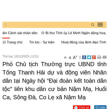
:
:
Toggl
navig
nh sát nhân dân
Bí thư Tỉnh ủy Lê Minh Ngân dâng hoa, thắp hương
Trang chủ
Tin tức - Sự kiện
Hoạt động của lãnh đạo Tỉnh
Thứ hai, 10/11/2025
|
12:51
+
|
A
-
A
A
Phó Chủ tịch Thường trực UBND tỉnh
Tống Thanh Hải dự và động viên Nhân
dân tại Ngày hội “Đại đoàn kết toàn dân
tộc” liên khu dân cư bản Nậm Mạ, Huổi
Ca, Sông Đà, Co Lẹ xã Nậm Mạ
Chia sẻ
Lưu