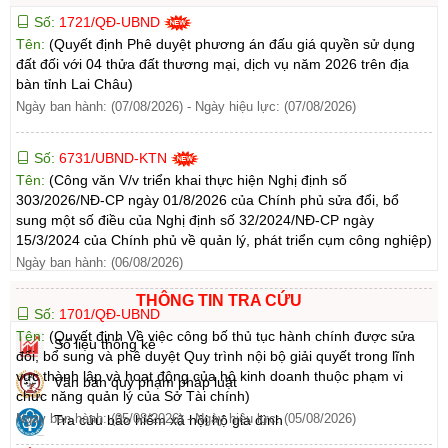
Số:
1721/QĐ-UBND
Tên:
(Quyết định Phê duyệt phương án đấu giá quyền sử dụng
đất đối với 04 thửa đất thương mại, dịch vụ năm 2026 trên địa
bàn tỉnh Lai Châu)
Ngày ban hành: (07/08/2026)
-
Ngày hiệu lực: (07/08/2026)
Số:
6731/UBND-KTN
Tên:
(Công văn V/v triển khai thực hiện Nghị định số
303/2026/NĐ-CP ngày 01/8/2026 của Chính phủ sửa đổi, bổ
sung một số điều của Nghị định số 32/2024/NĐ-CP ngày
15/3/2024 của Chính phủ về quản lý, phát triển cụm công nghiệp)
Ngày ban hành: (06/08/2026)
THÔNG TIN TRA CỨU
Số:
1701/QĐ-UBND
Tên:
(Quyết định Về việc công bố thủ tục hành chính được sửa
Số liệu thống kê
đổi, bổ sung và phê duyệt Quy trình nội bộ giải quyết trong lĩnh
vực thành lập và hoạt động của hộ kinh doanh thuộc phạm vi
Văn bản quy phạm pháp luật
chức năng quản lý của Sở Tài chính)
Ngày ban hành: (05/08/2026)
-
Ngày hiệu lực: (05/08/2026)
Tra cứu bảo hiểm xã hội hộ gia đình