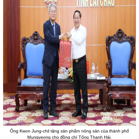
Ông
Kwon
Jung
-
chil tặng sản phẩm nông sản của
thành phố
Mungyeong cho đồng chí Tống Thanh Hải.