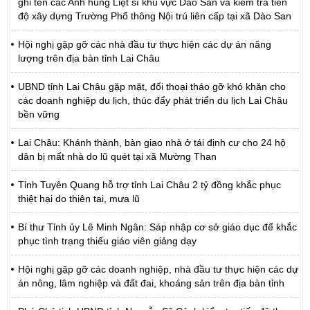
ghi tên các Anh hùng Liệt sĩ khu vực Dào San và kiểm tra tiến
độ xây dựng Trường Phổ thông Nội trú liên cấp tại xã Dào San
Hội nghị gặp gỡ các nhà đầu tư thực hiện các dự án năng
lượng trên địa bàn tỉnh Lai Châu
UBND tỉnh Lai Châu gặp mặt, đối thoại tháo gỡ khó khăn cho
các doanh nghiệp du lịch, thúc đẩy phát triển du lịch Lai Châu
bền vững
Lai Châu: Khánh thành, bàn giao nhà ở tái định cư cho 24 hộ
dân bị mất nhà do lũ quét tại xã Mường Than
Tỉnh Tuyên Quang hỗ trợ tỉnh Lai Châu 2 tỷ đồng khắc phục
thiệt hại do thiên tai, mưa lũ
Bí thư Tỉnh ủy Lê Minh Ngân: Sáp nhập cơ sở giáo dục để khắc
phục tình trạng thiếu giáo viên giảng dạy
Hội nghị gặp gỡ các doanh nghiệp, nhà đầu tư thực hiện các dự
án nông, lâm nghiệp và đất đai, khoáng sản trên địa bàn tỉnh