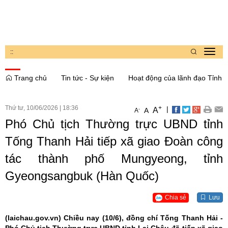
:
:
Toggl
navig
Trang chủ
Tin tức - Sự kiện
Hoạt động của lãnh đạo Tỉnh
Thứ tư, 10/06/2026
|
18:36
+
|
A
-
A
A
Phó Chủ tịch Thường trực UBND tỉnh
Tống Thanh Hải tiếp xã giao Đoàn công
tác thành phố Mungyeong, tỉnh
Gyeongsangbuk (Hàn Quốc)
Chia sẻ
Lưu
(laichau.gov.vn)
Chiều nay (10/6), đồng chí Tống Thanh Hải -