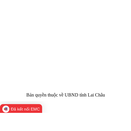
CỔNG THÔNG TIN ĐIỆN TỬ TỈNH LAI CHÂU
Cơ quan chủ
Ủy ban nhân dân tỉnh Lai Châu
quản:
31/GP-TTĐT do Sở Văn hóa, Thể thao và
Giấy phép số:
Du lịch cấp 17/4/2026
Chịu trách
Hoàng Minh Hải - Chánh Văn phòng UBND
nhiệm chính:
tỉnh Lai Châu
Trụ sở:
Tầng 1,2,3 nhà B - Trung tâm Hành chính -
Điện thoại | Fax:
Chính trị tỉnh Lai Châu
Email:
02133.876.337; 02133.876.359 |
02133.876.356
laichau@chinhphu.vn
Bản quyền thuộc về UBND tỉnh Lai Châu
Đã kết nối EMC