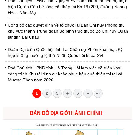
Phó Chủ tịch UBND tỉnh Nguyễn Sỹ Cảnh kiểm tra tiến độ thực
hiện Dự án Cầu bê tông cốt thép tại Km19+200, đường Noong
Hẻo - Nậm Mạ
Công bố các quyết định về tổ chức lại Ban Chỉ huy Phòng thủ
khu vực thành Trung đoàn Bộ binh trực thuộc Bộ Chỉ huy Quân
sự tỉnh Lai Châu
Đoàn Đại biểu Quốc hội tỉnh Lai Châu dự Phiên khai mạc Kỳ
họp không thường lệ thứ Nhất, Quốc hội khóa XVI
Phó Chủ tịch UBND tỉnh Hà Trọng Hải làm việc về triển khai
công trình Khu tái định cư khắc phục hậu quả thiên tai tại xã
Mường Than năm 2026
1
2
3
4
5
»
»»
BẢN ĐỒ ĐỊA GIỚI HÀNH CHÍNH