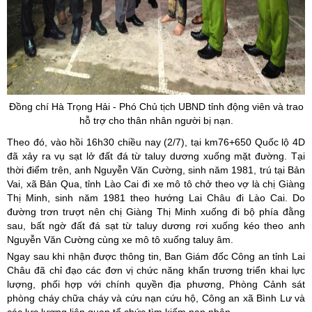
Đồng chí Hà Trọng Hải - Phó Chủ tịch UBND tỉnh động viên và trao
hỗ trợ cho thân nhân người bị nạn.
Theo đó, vào hồi 16h30 chiều nay (2/7), tại km76+650 Quốc lộ 4D
đã xảy ra vụ sạt lở đất đá từ taluy dương xuống mặt đường. Tại
thời điểm trên, anh Nguyễn Văn Cường, sinh năm 1981, trú tại Bản
Vai, xã Bản Qua, tỉnh Lào Cai đi xe mô tô chở theo vợ là chị Giàng
Thị Minh, sinh năm 1981 theo hướng Lai Châu đi Lào Cai. Do
đường trơn trượt nên chị Giàng Thị Minh xuống đi bộ phía đằng
sau, bất ngờ đất đá sạt từ taluy dương rơi xuống kéo theo anh
Nguyễn Văn Cường cùng xe mô tô xuống taluy âm.
Ngay sau khi nhận được thông tin, Ban Giám đốc Công an tỉnh Lai
Châu đã chỉ đạo các đơn vị chức năng khẩn trương triển khai lực
lượng, phối hợp với chính quyền địa phương, Phòng Cảnh sát
phòng cháy chữa cháy và cứu nạn cứu hộ, Công an xã Bình Lư và