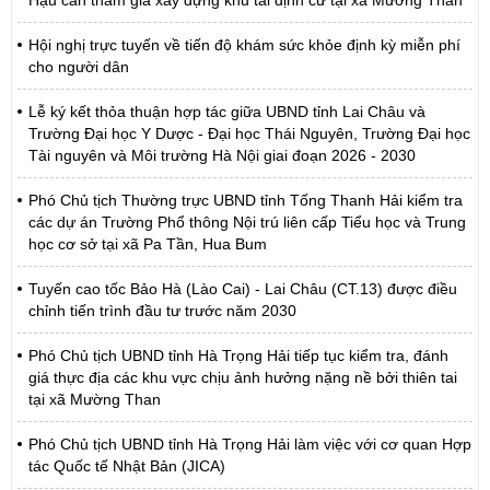
Hậu cần tham gia xây dựng khu tái định cư tại xã Mường Than
Hội nghị trực tuyến về tiến độ khám sức khỏe định kỳ miễn phí
cho người dân
Lễ ký kết thỏa thuận hợp tác giữa UBND tỉnh Lai Châu và
Trường Đại học Y Dược - Đại học Thái Nguyên, Trường Đại học
Tài nguyên và Môi trường Hà Nội giai đoạn 2026 - 2030
Phó Chủ tịch Thường trực UBND tỉnh Tống Thanh Hải kiểm tra
các dự án Trường Phổ thông Nội trú liên cấp Tiểu học và Trung
học cơ sở tại xã Pa Tần, Hua Bum
Tuyến cao tốc Bảo Hà (Lào Cai) - Lai Châu (CT.13) được điều
chỉnh tiến trình đầu tư trước năm 2030
Phó Chủ tịch UBND tỉnh Hà Trọng Hải tiếp tục kiểm tra, đánh
giá thực địa các khu vực chịu ảnh hưởng nặng nề bởi thiên tai
tại xã Mường Than
Phó Chủ tịch UBND tỉnh Hà Trọng Hải làm việc với cơ quan Hợp
tác Quốc tế Nhật Bản (JICA)