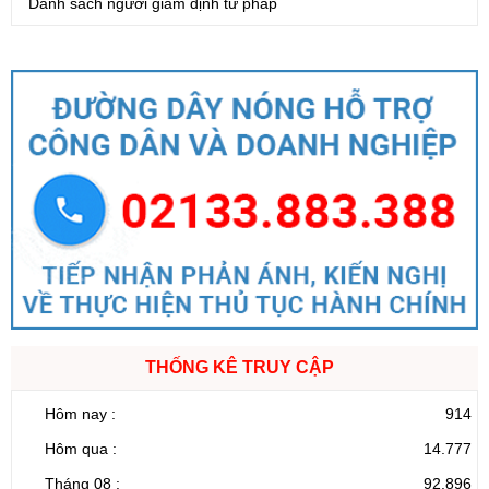
Danh sách người giám định tư pháp
THỐNG KÊ TRUY CẬP
Hôm nay :
914
Hôm qua :
14.777
Tháng 08 :
92.896