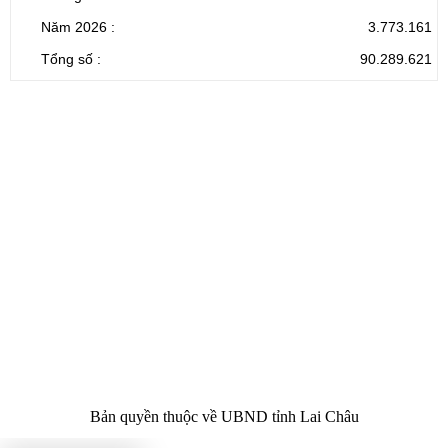
Năm 2026 :
3.773.161
Tổng số :
90.289.621
CỔNG THÔNG TIN ĐIỆN TỬ TỈNH LAI CHÂU
Cơ quan chủ
Ủy ban nhân dân tỉnh Lai Châu
quản:
31/GP-TTĐT do Sở Văn hóa, Thể thao và
Giấy phép số:
Du lịch cấp 17/4/2026
Chịu trách
Hoàng Minh Hải - Chánh Văn phòng UBND
nhiệm chính:
tỉnh Lai Châu
Trụ sở:
Tầng 1,2,3 nhà B - Trung tâm Hành chính -
Điện thoại | Fax:
Chính trị tỉnh Lai Châu
Email:
02133.876.337; 02133.876.359 |
02133.876.356
laichau@chinhphu.vn
Bản quyền thuộc về UBND tỉnh Lai Châu