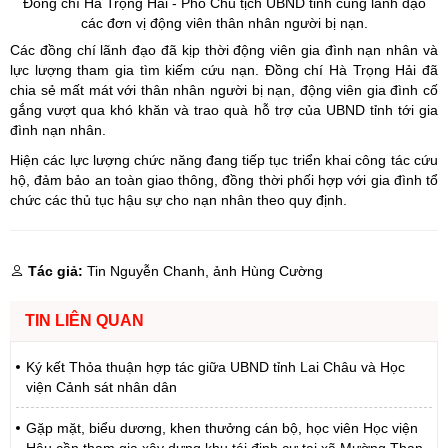
Đồng chí Hà Trọng Hải - Phó Chủ tịch UBND tỉnh cùng lãnh đạo
các đơn vị động viên thân nhân người bị nạn.
Các đồng chí lãnh đạo đã kịp thời động viên gia đình nạn nhân và
lực lượng tham gia tìm kiếm cứu nạn. Đồng chí Hà Trọng Hải đã
chia sẻ mất mát với thân nhân người bị nạn, động viên gia đình cố
gắng vượt qua khó khăn và trao quà hỗ trợ của UBND tỉnh tới gia
đình nạn nhân.
Hiện các lực lượng chức năng đang tiếp tục triển khai công tác cứu
hộ, đảm bảo an toàn giao thông, đồng thời phối hợp với gia đình tổ
chức các thủ tục hậu sự cho nạn nhân theo quy định.
Tác giả:
Tin Nguyễn Chanh, ảnh Hùng Cường
TIN LIÊN QUAN
Ký kết Thỏa thuận hợp tác giữa UBND tỉnh Lai Châu và Học
viện Cảnh sát nhân dân
Gặp mặt, biểu dương, khen thưởng cán bộ, học viên Học viện