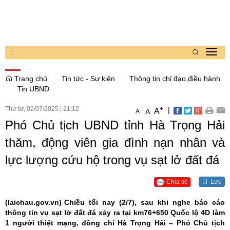
:
:
Toggl
navig
Trang chủ
Tin tức - Sự kiện
Thông tin chỉ đạo,điều hành
Tin UBND
Thứ tư, 02/07/2025
|
21:12
+
|
A
-
A
A
Phó Chủ tịch UBND tỉnh Hà Trọng Hải
thăm, động viên gia đình nạn nhân và
lực lượng cứu hộ trong vụ sạt lở đất đá
Chia sẻ
Lưu
(laichau.gov.vn)
Chiều tối nay (2/7), sau khi nghe báo cáo
thông tin vụ sạt lở đất đá xảy ra tại km76+650 Quốc lộ 4D làm
1 người thiệt mạng, đồng chí Hà Trọng Hải – Phó Chủ tịch