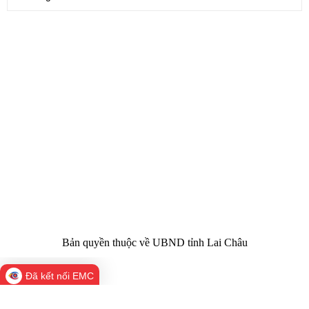
CỔNG THÔNG TIN ĐIỆN TỬ TỈNH LAI CHÂU
Cơ quan chủ
Ủy ban nhân dân tỉnh Lai Châu
quản:
31/GP-TTĐT do Sở Văn hóa, Thể thao và
Giấy phép số:
Du lịch cấp 17/4/2026
Chịu trách
Hoàng Minh Hải - Chánh Văn phòng UBND
nhiệm chính:
tỉnh Lai Châu
Trụ sở:
Tầng 1,2,3 nhà B - Trung tâm Hành chính -
Điện thoại | Fax:
Chính trị tỉnh Lai Châu
Email:
02133.876.337; 02133.876.359 |
02133.876.356
laichau@chinhphu.vn
Bản quyền thuộc về UBND tỉnh Lai Châu
Đã kết nối EMC