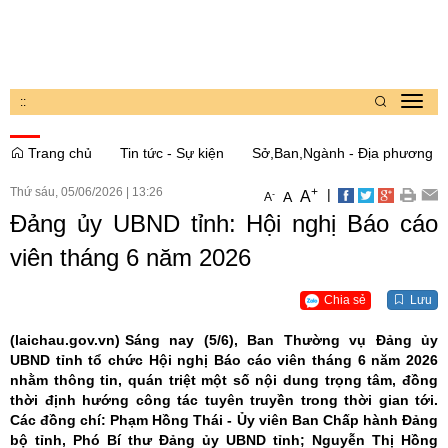
:
:
Toggl
navig
Trang chủ
Tin tức - Sự kiện
Sở,Ban,Ngành - Địa phương
Thứ sáu, 05/06/2026
|
13:26
+
|
A
-
A
A
Đảng ủy UBND tỉnh: Hội nghị Báo cáo
viên tháng 6 năm 2026
Chia sẻ
Lưu
(laichau.gov.vn)
Sáng nay (5/6), Ban Thường vụ Đảng ủy
UBND tỉnh tổ chức Hội nghị Báo cáo viên tháng 6 năm 2026
nhằm thông tin, quán triệt một số nội dung trọng tâm, đồng
thời định hướng công tác tuyên truyền trong thời gian tới.
Các đồng chí: Phạm Hồng Thái - Ủy viên Ban Chấp hành Đảng
bộ tỉnh, Phó Bí thư Đảng ủy UBND tỉnh; Nguyễn Thị Hồng