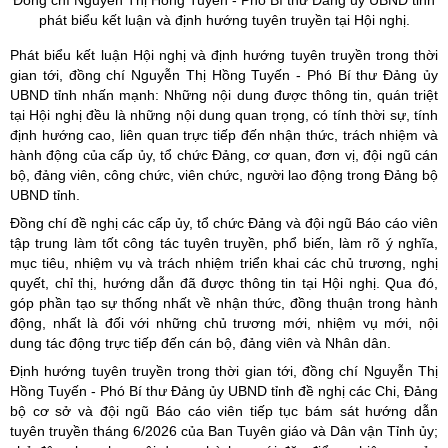
Đồng chí Nguyễn Thị Hồng Tuyến - Phó Bí thư Đảng
ủy
UBND tỉnh
phát biểu kết luận và định hướng tuyên truyền tại Hội nghị.
Phát biểu kết luận Hội nghị và định hướng tuyên truyền trong thời
gian tới, đồng chí Nguyễn Thị Hồng Tuyến - Phó Bí thư Đảng ủy
UBND tỉnh nhấn mạnh: Những nội dung được thông tin, quán triệt
tại Hội nghị đều là những nội dung quan trọng, có tính thời sự, tính
định hướng cao, liên quan trực tiếp đến nhận thức, trách nhiệm và
hành động của cấp ủy, tổ chức Đảng, cơ quan, đơn vị, đội ngũ cán
bộ, đảng viên, công chức, viên chức, người lao động trong Đảng bộ
UBND tỉnh.
Đồng chí đề nghị các cấp ủy, tổ chức Đảng và đội ngũ Báo cáo viên
tập trung làm tốt công tác tuyên truyền, phổ biến, làm rõ ý nghĩa,
mục tiêu, nhiệm vụ và trách nhiệm triển khai các chủ trương, nghị
quyết, chỉ thị, hướng dẫn đã được thông tin tại Hội nghị. Qua đó,
góp phần tạo sự thống nhất về nhận thức, đồng thuận trong hành
động, nhất là đối với những chủ trương mới, nhiệm vụ mới, nội
dung tác động trực tiếp đến cán bộ, đảng viên và Nhân dân.
Định hướng tuyên truyền trong thời gian tới, đồng chí Nguyễn Thị
Hồng Tuyến - Phó Bí thư Đảng ủy UBND tỉnh đề nghị các Chi, Đảng
bộ cơ sở và đội ngũ Báo cáo viên tiếp tục bám sát hướng dẫn
tuyên truyền tháng 6/2026 của Ban Tuyên giáo và Dân vận Tỉnh ủy;