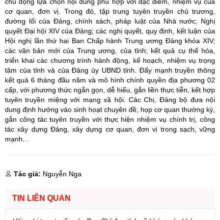
chủ động lựa chọn nội dung phù hợp với đặc điểm, nhiệm vụ của
cơ quan, đơn vị. Trong đó, tập trung tuyên truyền chủ trương,
đường lối của Đảng, chính sách, pháp luật của Nhà nước; Nghị
quyết Đại hội XIV của Đảng; các nghị quyết, quy định, kết luận của
Hội nghị lần thứ hai Ban Chấp hành Trung ương Đảng khóa XIV;
các văn bản mới của Trung ương, của tỉnh; kết quả cụ thể hóa,
triển khai các chương trình hành động, kế hoạch, nhiệm vụ trọng
tâm của tỉnh và của Đảng ủy UBND tỉnh. Đẩy mạnh truyền thông
kết quả 6 tháng đầu năm và mô hình chính quyền địa phương 02
cấp, với phương thức ngắn gọn, dễ hiểu, gắn liền thực tiễn, kết hợp
tuyên truyền miệng với mạng xã hội. Các Chi, Đảng bộ đưa nội
dung định hướng vào sinh hoạt chuyên đề, họp cơ quan thường kỳ,
gắn công tác tuyên truyền với thực hiện nhiệm vụ chính trị, công
tác xây dựng Đảng, xây dựng cơ quan, đơn vị trong sạch, vững
mạnh...
Tác giả:
Nguyễn Nga
TIN LIÊN QUAN