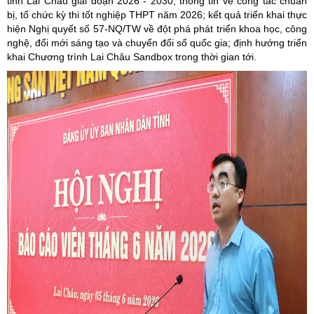
tỉnh Lai Châu giai đoạn 2026 - 2030; thông tin về công tác chuẩn
bị, tổ chức kỳ thi tốt nghiệp THPT năm 2026; kết quả triển khai thực
hiện Nghị quyết số 57-NQ/TW về đột phá phát triển khoa học, công
nghệ, đổi mới sáng tạo và chuyển đổi số quốc gia; định hướng triển
khai Chương trình Lai Châu Sandbox trong thời gian tới.