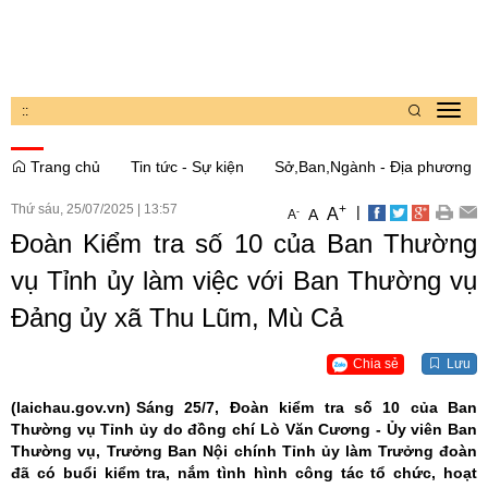
:
:
Toggl
navig
Trang chủ
Tin tức - Sự kiện
Sở,Ban,Ngành - Địa phương
Thứ sáu, 25/07/2025
|
13:57
+
|
A
-
A
A
Đoàn Kiểm tra số 10 của Ban Thường
vụ Tỉnh ủy làm việc với Ban Thường vụ
Đảng ủy xã Thu Lũm, Mù Cả
Chia sẻ
Lưu
(laichau.gov.vn)
Sáng 25/7, Đoàn kiểm tra số 10 của Ban
Thường vụ Tỉnh ủy do đồng chí Lò Văn Cương - Ủy viên Ban
Thường vụ, Trưởng Ban Nội chính Tỉnh ủy làm Trưởng đoàn
đã có buổi kiểm tra, nắm tình hình công tác tổ chức, hoạt