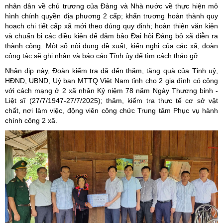
nhân dân về chủ trương của Đảng và Nhà nước về thực hiện mô
hình chính quyền địa phương 2 cấp; khẩn trương hoàn thành quy
hoạch chi tiết cấp xã mới theo đúng quy định; hoàn thiện văn kiện
và chuẩn bị các điều kiện để đảm bảo Đại hội Đảng bộ xã diễn ra
thành công. Một số nội dung đề xuất, kiến nghị của các xã, đoàn
công tác sẽ ghi nhận và báo cáo Tỉnh ủy để tìm cách tháo gỡ.
Nhân dịp này, Đoàn kiểm tra đã đến thăm, tặng quà của Tỉnh uỷ,
HĐND, UBND, Uỷ ban MTTQ Việt Nam tỉnh cho 2 gia đình có công
với cách mạng ở 2 xã nhân Kỷ niệm 78 năm Ngày Thương binh -
Liệt sĩ (27/7/1947-27/7/2025); thăm, kiểm tra thực tế cơ sở vật
chất, nơi làm việc, động viên công chức Trung tâm Phục vụ hành
chính công 2 xã.