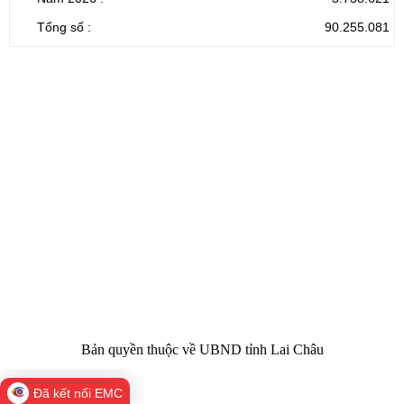
Tổng số :
90.255.081
CỔNG THÔNG TIN ĐIỆN TỬ TỈNH LAI CHÂU
Cơ quan chủ
Ủy ban nhân dân tỉnh Lai Châu
quản:
31/GP-TTĐT do Sở Văn hóa, Thể thao và
Giấy phép số:
Du lịch cấp 17/4/2026
Chịu trách
Hoàng Minh Hải - Chánh Văn phòng UBND
nhiệm chính:
tỉnh Lai Châu
Trụ sở:
Tầng 1,2,3 nhà B - Trung tâm Hành chính -
Điện thoại | Fax:
Chính trị tỉnh Lai Châu
Email:
02133.876.337; 02133.876.359 |
02133.876.356
laichau@chinhphu.vn
Bản quyền thuộc về UBND tỉnh Lai Châu
Đã kết nối EMC