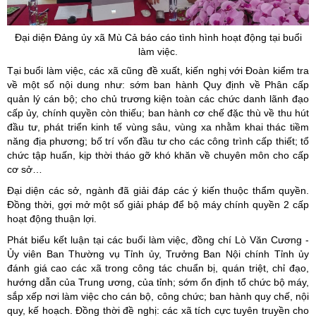
Đại diện Đảng ủy xã Mù Cả báo cáo tình hình hoạt động tại buổi
làm việc.
Tại buổi làm việc, các xã cũng đề xuất, kiến nghị với Đoàn kiểm tra
về một số nội dung như: sớm ban hành Quy định về Phân cấp
quản lý cán bộ; cho chủ trương kiện toàn các chức danh lãnh đạo
cấp ủy, chính quyền còn thiếu; ban hành cơ chế đặc thù về thu hút
đầu tư, phát triển kinh tế vùng sâu, vùng xa nhằm khai thác tiềm
năng địa phương; bố trí vốn đầu tư cho các công trình cấp thiết; tổ
chức tập huấn, kịp thời tháo gỡ khó khăn về chuyên môn cho cấp
cơ sở…
Đại diện các sở, ngành đã giải đáp các ý kiến thuộc thẩm quyền.
Đồng thời, gợi mở một số giải pháp để bộ máy chính quyền 2 cấp
hoạt động thuận lợi.
Phát biểu kết luận tại các buổi làm việc, đồng chí Lò Văn Cương -
Ủy viên Ban Thường vụ Tỉnh ủy, Trưởng Ban Nội chính Tỉnh ủy
đánh giá cao các xã trong công tác chuẩn bị, quán triệt, chỉ đạo,
hướng dẫn của Trung ương, của tỉnh; sớm ổn định tổ chức bộ máy,
sắp xếp nơi làm việc cho cán bộ, công chức; ban hành quy chế, nội
quy, kế hoạch. Đồng thời đề nghị: các xã tích cực tuyên truyền cho