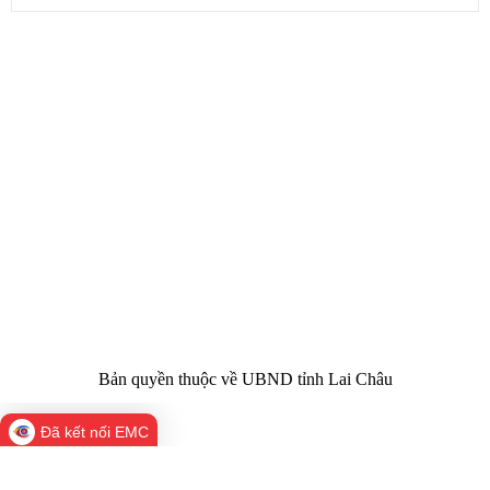
CỔNG THÔNG TIN ĐIỆN TỬ TỈNH LAI CHÂU
Cơ quan chủ
Ủy ban nhân dân tỉnh Lai Châu
quản:
31/GP-TTĐT do Sở Văn hóa, Thể thao và
Giấy phép số:
Du lịch cấp 17/4/2026
Chịu trách
Hoàng Minh Hải - Chánh Văn phòng UBND
nhiệm chính:
tỉnh Lai Châu
Trụ sở:
Tầng 1,2,3 nhà B - Trung tâm Hành chính -
Điện thoại | Fax:
Chính trị tỉnh Lai Châu
Email:
02133.876.337; 02133.876.359 |
02133.876.356
laichau@chinhphu.vn
Bản quyền thuộc về UBND tỉnh Lai Châu
Đã kết nối EMC