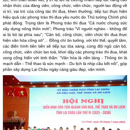
nhận thức của đảng viên, công chức, viên chức, người lao động về
vị trí, vai trò của công tác thi đua, khen thưởng; tiếp tục thực hiện
hiệu quả các phong trào thi đua yêu nước do Thủ tướng Chính phủ
phát động. Trọng tâm là Phong trào thi đua “Cả nước chung sức
xây dựng nông thôn mới”; Phong trào “Vì người nghèo - không để
ai bị bỏ lại phía sau”; “Cán bộ, công chức, viên chức thi đua thực
hiện văn hóa công sở”… Đồng chí tin tưởng, với khí thế, quyết tâm,
các điển hình tiên tiến sẽ tiếp tục tỏa sáng, cùng đội ngũ cán bộ,
công chức, viên chức lan toả, khơi dậy các phong trào thi đua, khát
vọng cống hiến với tinh thần: “Văn hóa là nền tảng - Thông tin là
mạch dẫn - Thể thao là sức mạnh - Du lịch là nhịp cầu kết nối”, góp
phần xây dựng Lai Châu ngày càng giàu đẹp, văn minh.