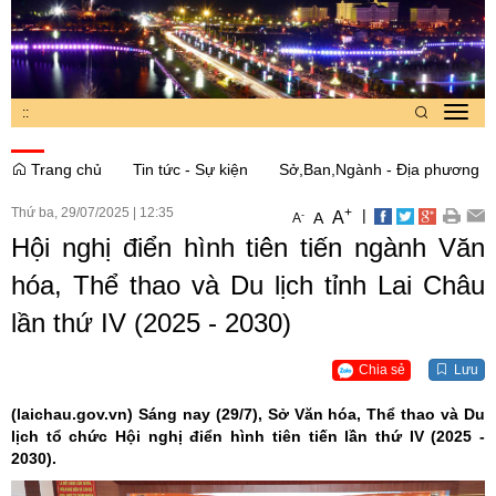
:
:
Toggl
navig
Trang chủ
Tin tức - Sự kiện
Sở,Ban,Ngành - Địa phương
Thứ ba, 29/07/2025
|
12:35
+
|
A
-
A
A
Hội nghị điển hình tiên tiến ngành Văn
hóa, Thể thao và Du lịch tỉnh Lai Châu
lần thứ IV (2025 - 2030)
Chia sẻ
Lưu
(laichau.gov.vn)
Sáng nay (29/7), Sở Văn hóa, Thể thao và Du
lịch tổ chức Hội nghị điển hình tiên tiến lần thứ IV (2025 -
2030).