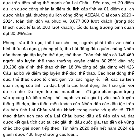
dựa trên tiềm năng thế mạnh của Lai Châu. Đến nay, có 20 điểm
du lịch được công nhận là điểm du lịch cấp tỉnh và 01 điểm du lịch
được nhận giải thưởng du lịch cộng đồng ASEAN. Giai đoạn 2020 -
2024, toàn tỉnh đón và phục vụ 3.877.000 lượt khách (trong đó:
khách quốc tế là 55.200 lượt khách), tốc độ tăng trưởng bình quân
đạt 30,3%/năm.
Phong trào thể dục, thể thao cho mọi người phát triển với nhiều
hình thức đa dạng, phong phú, thu hút đông đảo quần chúng Nhân
dân tham gia tập luyện thể dục, thể thao. Toàn tỉnh hiện có 149.469
người tập luyện thể thao thường xuyên chiếm 30,25% dân số;
19.238 gia đình thể thao chiếm 18,3% tổng số gia đình; với 426
Câu lạc bộ và điểm tập luyện thể dục, thể thao. Các hoạt động thể
dục, thể thao được tổ chức gắn với các ngày lễ, Tết, các sự kiện
quan trọng của tỉnh và đặc biệt là các hoạt động thể thao gắn với
du lịch như: Dù lượn, leo núi, marathon… đã góp phần quan trọng
vào quảng bá tiềm năng thế mạnh và các giá trị văn hoá truyền
thống tốt đẹp, tinh thần mến khách của Nhân dân các dân tộc trên
địa bàn tỉnh Lai Châu với du khách trong nước và quốc tế. Thể
thao thành tích cao của Lai Châu bước đầu đã tiếp cận và đạt
được kết quả tích cực tại các giải thi đấu quốc gia, tạo tiền đề vững
chắc cho giai đoạn tiếp theo. Từ năm 2020 đến hết năm 2024 đã
giành được 438 huy chương các loại…