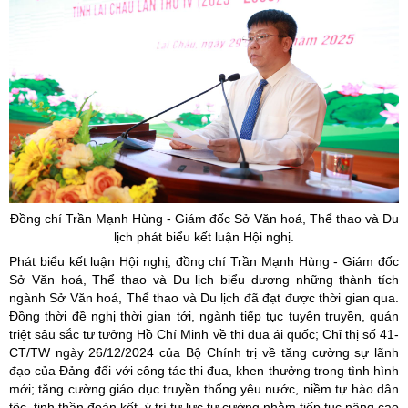
Đồng chí Trần Mạnh Hùng - Giám đốc Sở Văn hoá, Thể thao và Du
lịch phát biểu kết luận Hội nghị.
Phát biểu kết luận Hội nghị, đồng chí Trần Mạnh Hùng - Giám đốc
Sở Văn hoá, Thể thao và Du lịch biểu dương những thành tích
ngành Sở Văn hoá, Thể thao và Du lịch đã đạt được thời gian qua.
Đồng thời đề nghị thời gian tới, ngành tiếp tục tuyên truyền, quán
triệt sâu sắc tư tưởng Hồ Chí Minh về thi đua ái quốc; Chỉ thị số 41-
CT/TW ngày 26/12/2024 của Bộ Chính trị về tăng cường sự lãnh
đạo của Đảng đối với công tác thi đua, khen thưởng trong tình hình
mới; tăng cường giáo dục truyền thống yêu nước, niềm tự hào dân
tộc, tinh thần đoàn kết, ý trí tự lực tự cường nhằm tiếp tục nâng cao