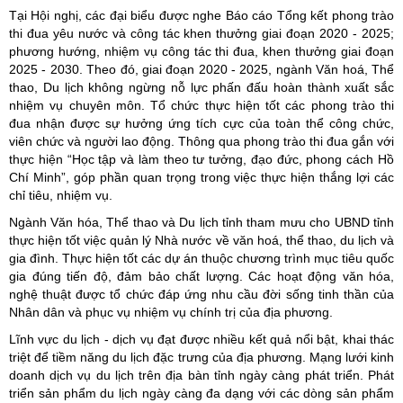
Tại Hội nghị, các đại biểu được nghe Báo cáo Tổng kết phong trào
thi đua yêu nước và công tác khen thưởng giai đoạn 2020 - 2025;
phương hướng, nhiệm vụ công tác thi đua, khen thưởng giai đoạn
2025 - 2030. Theo đó, giai đoạn 2020 - 2025, ngành Văn hoá, Thể
thao, Du lịch không ngừng nỗ lực phấn đấu hoàn thành xuất sắc
nhiệm vụ chuyên môn. Tổ chức thực hiện tốt các phong trào thi
đua nhận được sự hưởng ứng tích cực của toàn thể công chức,
viên chức và người lao động. Thông qua phong trào thi đua gắn với
thực hiện “Học tập và làm theo tư tưởng, đạo đức, phong cách Hồ
Chí Minh”, góp phần quan trọng trong việc thực hiện thắng lợi các
chỉ tiêu, nhiệm vụ.
Ngành Văn hóa, Thể thao và Du lịch tỉnh tham mưu cho UBND tỉnh
thực hiện tốt việc quản lý Nhà nước về văn hoá, thể thao, du lịch và
gia đình. Thực hiện tốt các dự án thuộc chương trình mục tiêu quốc
gia đúng tiến độ, đảm bảo chất lượng. Các hoạt động văn hóa,
nghệ thuật được tổ chức đáp ứng nhu cầu đời sống tinh thần của
Nhân dân và phục vụ nhiệm vụ chính trị của địa phương.
Lĩnh vực du lịch - dịch vụ đạt được nhiều kết quả nổi bật, khai thác
triệt để tiềm năng du lịch đặc trưng của địa phương. Mạng lưới kinh
doanh dịch vụ du lịch trên địa bàn tỉnh ngày càng phát triển. Phát
triển sản phẩm du lịch ngày càng đa dạng với các dòng sản phẩm