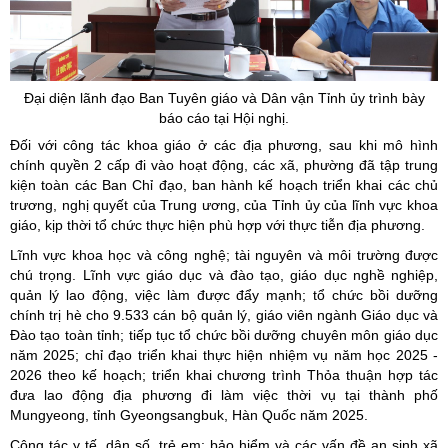
Đại diện lãnh đạo Ban Tuyên giáo và Dân vận Tỉnh ủy trình bày
báo cáo tại Hội nghị.
Đối với công tác khoa giáo ở các địa phương, sau khi mô hình
chính quyền 2 cấp đi vào hoạt động, các xã, phường đã tập trung
kiện toàn các Ban Chỉ đạo, ban hành kế hoạch triển khai các chủ
trương, nghị quyết của Trung ương, của Tỉnh ủy của lĩnh vực khoa
giáo, kịp thời tổ chức thực hiện phù hợp với thực tiễn địa phương.
Lĩnh vực khoa học và công nghệ; tài nguyên và môi trường được
chú trọng. Lĩnh vực giáo dục và đào tạo, giáo dục nghề nghiệp,
quản lý lao động, việc làm được đẩy mạnh; tổ chức bồi dưỡng
chính trị hè cho 9.533 cán bộ quản lý, giáo viên ngành Giáo dục và
Đào tạo toàn tỉnh; tiếp tục tổ chức bồi dưỡng chuyên môn giáo dục
năm 2025; chỉ đạo triển khai thực hiện nhiệm vụ năm học 2025 -
2026 theo kế hoạch; triển khai chương trình Thỏa thuận hợp tác
đưa lao động địa phương đi làm việc thời vụ tại thành phố
Mungyeong, tỉnh Gyeongsangbuk, Hàn Quốc năm 2025.
Công tác y tế, dân số, trẻ em; bảo hiểm và các vấn đề an sinh xã