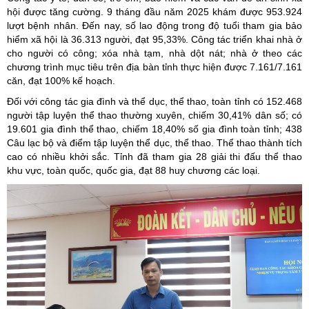
hội được tăng cường. 9 tháng đầu năm 2025 khám được 953.924
lượt bệnh nhân. Đến nay, số lao động trong độ tuổi tham gia bảo
hiểm xã hội là 36.313 người, đạt 95,33%. Công tác triển khai nhà ở
cho người có công; xóa nhà tạm, nhà dột nát; nhà ở theo các
chương trình mục tiêu trên địa bàn tỉnh thực hiện được 7.161/7.161
căn, đạt 100% kế hoạch.
Đối với công tác gia đình và thể dục, thể thao, toàn tỉnh có 152.468
người tập luyện thể thao thường xuyên, chiếm 30,41% dân số; có
19.601 gia đình thể thao, chiếm 18,40% số gia đình toàn tỉnh; 438
Câu lạc bộ và điểm tập luyện thể dục, thể thao. Thể thao thành tích
cao có nhiều khởi sắc. Tỉnh đã tham gia 28 giải thi đấu thể thao
khu vực, toàn quốc, quốc gia, đạt 88 huy chương các loại.