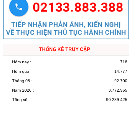
THỐNG KÊ TRUY CẬP
Hôm nay :
718
Hôm qua :
14.777
Tháng 08 :
92.700
Năm 2026 :
3.772.965
Tổng số :
90.289.425
CỔNG THÔNG TIN ĐIỆN TỬ TỈNH LAI CHÂU
Cơ quan chủ
Ủy ban nhân dân tỉnh Lai Châu