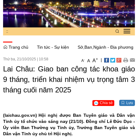
:
:
Toggl
navig
Trang chủ
Tin tức - Sự kiện
Sở,Ban,Ngành - Địa phương
Thứ ba, 21/10/2025
|
10:58
+
|
A
-
A
A
Lai Châu: Giao ban công tác khoa giáo
9 tháng, triển khai nhiệm vụ trọng tâm 3
tháng cuối năm 2025
Chia sẻ
Lưu
(laichau.gov.vn)
Hội nghị được Ban Tuyên giáo và Dân vận
Tỉnh ủy tổ chức vào sáng nay (21/10). Đồng chí Lê Đức Dục -
Ủy viên Ban Thường vụ Tỉnh ủy, Trưởng Ban Tuyên giáo và
Dân vận Tỉnh ủy chủ trì Hội nghị.