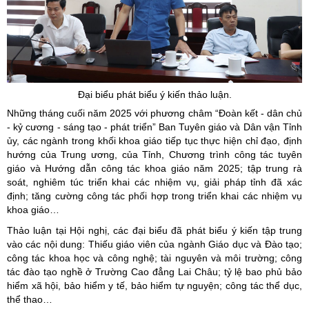
Đại biểu phát biểu ý kiến thảo luận.
Những tháng cuối năm 2025 với phương châm “Đoàn kết - dân chủ
- kỷ cương - sáng tạo - phát triển” Ban Tuyên giáo và Dân vận Tỉnh
ủy, các ngành trong khối khoa giáo tiếp tục thực hiện chỉ đạo, định
hướng của Trung ương, của Tỉnh, Chương trình công tác tuyên
giáo và Hướng dẫn công tác khoa giáo năm 2025; tập trung rà
soát, nghiêm túc triển khai các nhiệm vụ, giải pháp tỉnh đã xác
định; tăng cường công tác phối hợp trong triển khai các nhiệm vụ
khoa giáo…
Thảo luận tại Hội nghị, các đại biểu đã phát biểu ý kiến tập trung
vào các nội dung: Thiếu giáo viên của ngành Giáo dục và Đào tạo;
công tác khoa học và công nghệ; tài nguyên và môi trường; công
tác đào tạo nghề ở Trường Cao đẳng Lai Châu; tỷ lệ bao phủ bảo
hiểm xã hội, bảo hiểm y tế, bảo hiểm tự nguyện; công tác thể dục,
thể thao…