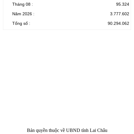
Tháng 08 :
95.324
Năm 2026 :
3.777.602
Tổng số :
90.294.062
CỔNG THÔNG TIN ĐIỆN TỬ TỈNH LAI CHÂU
Cơ quan chủ
Ủy ban nhân dân tỉnh Lai Châu
quản:
31/GP-TTĐT do Sở Văn hóa, Thể thao và
Giấy phép số:
Du lịch cấp 17/4/2026
Chịu trách
Hoàng Minh Hải - Chánh Văn phòng UBND
nhiệm chính:
tỉnh Lai Châu
Trụ sở:
Tầng 1,2,3 nhà B - Trung tâm Hành chính -
Điện thoại | Fax:
Chính trị tỉnh Lai Châu
Email:
02133.876.337; 02133.876.359 |
02133.876.356
laichau@chinhphu.vn
Bản quyền thuộc về UBND tỉnh Lai Châu