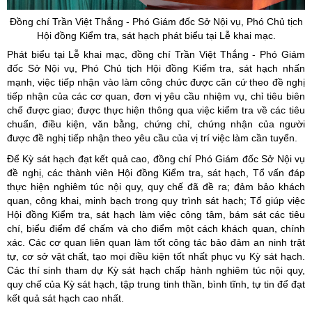
Đồng chí Trần Việt Thắng - Phó Giám đốc Sở Nội vụ, Phó Chủ tịch
Hội đồng Kiểm tra, sát hạch phát biểu tại Lễ khai mạc.
Phát biểu tại Lễ khai mạc, đồng chí Trần Việt Thắng - Phó Giám
đốc Sở Nội vụ, Phó Chủ tịch Hội đồng Kiểm tra, sát hạch nhấn
mạnh, việc tiếp nhận vào làm công chức được căn cứ theo đề nghị
tiếp nhận của các cơ quan, đơn vị yêu cầu nhiệm vụ, chỉ tiêu biên
chế được giao; được thực hiện thông qua việc kiểm tra về các tiêu
chuẩn, điều kiện, văn bằng, chứng chỉ, chứng nhận của người
được đề nghị tiếp nhận theo yêu cầu của vị trí việc làm cần tuyển.
Để Kỳ sát hạch đạt kết quả cao, đồng chí Phó Giám đốc Sở Nội vụ
đề nghị, các thành viên Hội đồng Kiểm tra, sát hạch, Tổ vấn đáp
thực hiện nghiêm túc nội quy, quy chế đã đề ra; đảm bảo khách
quan, công khai, minh bạch trong quy trình sát hạch; Tổ giúp việc
Hội đồng Kiểm tra, sát hạch làm việc công tâm, bám sát các tiêu
chí, biểu điểm để chấm và cho điểm một cách khách quan, chính
xác. Các cơ quan liên quan làm tốt công tác bảo đảm an ninh trật
tự, cơ sở vật chất, tạo mọi điều kiện tốt nhất phục vụ Kỳ sát hạch.
Các thí sinh tham dự Kỳ sát hạch chấp hành nghiêm túc nội quy,
quy chế của Kỳ sát hạch, tập trung tinh thần, bình tĩnh, tự tin để đạt
kết quả sát hạch cao nhất.