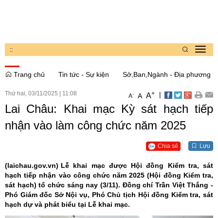
:
:
Toggl
navig
Trang chủ
Tin tức - Sự kiện
Sở,Ban,Ngành - Địa phương
Thứ hai, 03/11/2025
|
11:08
+
|
A
-
A
A
Lai Châu: Khai mạc Kỳ sát hạch tiếp
nhận vào làm công chức năm 2025
Chia sẻ
Lưu
(laichau.gov.vn)
Lễ khai mạc được Hội đồng Kiểm tra, sát
hạch tiếp nhận vào công chức năm 2025 (Hội đồng Kiểm tra,
sát hạch) tổ chức sáng nay (3/11). Đồng chí Trần Việt Thắng -
Phó Giám đốc Sở Nội vụ, Phó Chủ tịch Hội đồng Kiểm tra, sát
hạch dự và phát biểu tại Lễ khai mạc.