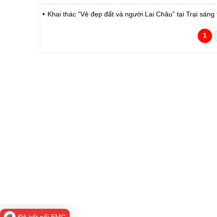
Khai thác “Vẻ đẹp đất và người Lai Châu” tại Trại sáng
1
CỔNG THÔNG TIN ĐIỆN TỬ TỈNH LAI 
Cơ quan chủ quản:
Ủy ban nhân dân tỉnh La
Giấy phép số:
31/GP-TTĐT do Sở Văn h
Chịu trách nhiệm chính:
Hoàng Minh Hải - Chánh
Trụ sở:
Tầng 1,2,3 nhà B - Trung
Điện thoại | Fax:
02133.876.337; 02133.8
Email:
laichau@chinhphu.vn