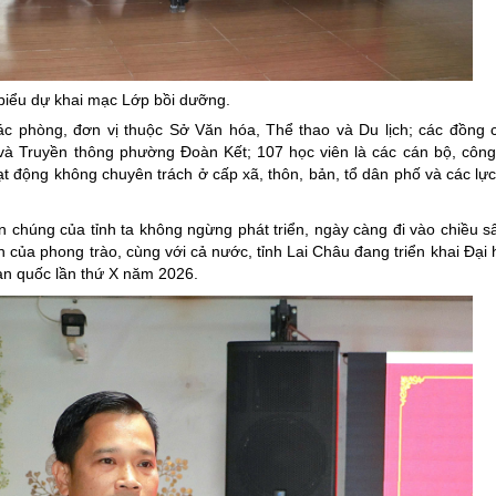
ng hợp
Giảm nghèo bền vững
Đưa nghị quyết của Đảng v
Bầu cử đại biểu Quốc hội k
biểu dự khai mạc Lớp bồi dưỡng.
c phòng, đơn vị thuộc Sở Văn hóa, Thể thao và Du lịch; các đồng c
Đại hội Đảng các cấp
và Truyền thông phường Đoàn Kết; 107 học viên là các cán bộ, công
Gia đình hạnh phúc bền vữ
ạt động không chuyên trách ở cấp xã, thôn, bản, tổ dân phố và các lực
An toàn thông tin
 chúng của tỉnh ta không ngừng phát triển, ngày càng đi vào chiều 
Thông tin biên giới
iển của phong trào, cùng với cả nước, tỉnh Lai Châu đang triển khai Đại
àn quốc lần thứ X năm 2026.
Người Việt Nam ưu tiên dùn
Điểm báo
Phóng sự ảnh
Chuyên mục khác