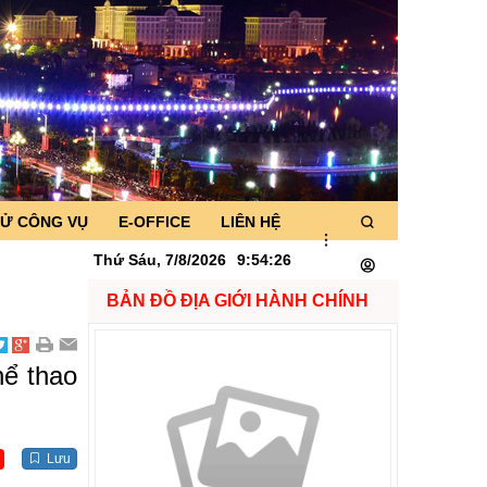
TỬ CÔNG VỤ
E-OFFICE
LIÊN HỆ
Thứ Sáu, 7/8/2026
9
:
54
:
28
BẢN ĐỒ ĐỊA GIỚI HÀNH CHÍNH
hể thao
Lưu