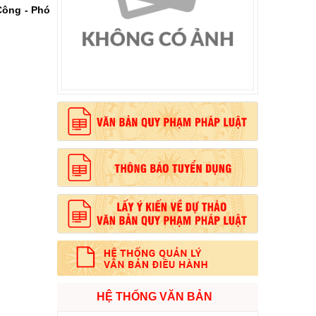
Công - Phó
, phong cách Hồ Chí Minh”
HỆ THỐNG VĂN BẢN