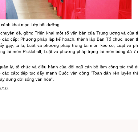
cảnh khai mạc Lớp bồi dưỡng.
c chuyên đề, gồm: Triển khai một số văn bản của Trung ương và của t
ao các cấp; Phương pháp lập kế hoạch, thành lập Ban Tổ chức, soạn t
ẩy gậy, tù lu; Luật và phương pháp trọng tài môn kéo co; Luật và 
ng tài môn Pickleball; Luật và phương pháp trọng tài môn bóng đá 7 
ản lý, tổ chức và điều hành của đội ngũ cán bộ làm công tác thể d
o các cấp; tiếp tục đẩy mạnh Cuộc vận động “Toàn dân rèn luyện th
xây dựng đời sống văn hóa”.
3/10.