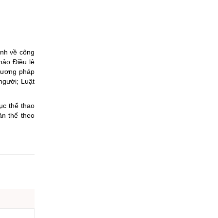
ỉnh về công
hảo Điều lệ
phương pháp
người; Luật
ục thể thao
ân thể theo