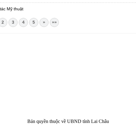
 tác Mỹ thuật
2
3
4
5
»
»»
CHÂU
i Châu
óa, Thể thao và Du lịch cấp 17/4/2026
 Văn phòng UBND tỉnh Lai Châu
 tâm Hành chính - Chính trị tỉnh Lai Châu
76.359 | 02133.876.356
Bản quyền thuộc về UBND tỉnh Lai Châu