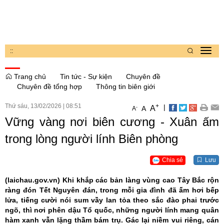
:
:
Toggl
navig
Trang chủ
Tin tức - Sự kiện
Chuyên đề
Chuyên đề tổng hợp
Thông tin biên giới
Thứ sáu, 13/02/2026
|
08:51
+
|
A
-
A
A
Vững vàng nơi biên cương - Xuân ấm
trong lòng người lính Biên phòng
Chia sẻ
Lưu
(laichau.gov.vn)
Khi khắp các bản làng vùng cao Tây Bắc rộn
ràng đón Tết Nguyên đán, trong mỗi gia đình đã ấm hơi bếp
lửa, tiếng cười nói sum vầy lan tỏa theo sắc đào phai trước
ngõ, thì nơi phên dậu Tổ quốc, những người lính mang quân
hàm xanh vẫn lặng thầm bám trụ. Gác lại niềm vui riêng, cán