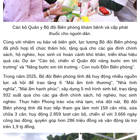
Cán bộ Quân y Bộ đội Biên phòng khám bệnh và cấp phát
thuốc cho người dân.
Cùng với nhiệm vụ bảo vệ biên giới, lực lượng Bộ đội Biên phòng
đã phối hợp tổ chức thăm hỏi, tặng quà cho các gia đình chính
sách, hộ nghèo, học sinh có hoàn cảnh khó khăn; triển khai hiệu
quả các Dự án “Cán bộ, chiến sĩ Quân đội nâng bước em tới
trường” và “Nâng bước em tới trường - Con nuôi Đồn Biên phòng”.
Trong năm 2025, Bộ đội Biên phòng tỉnh đã huy động nhiều nguồn
lực xã hội để trao tặng 6 “Mái ấm tình thương", "Nhà tình
nghĩa", "Mái ấm hạnh phúc”; xây dựng 5 mô hình sinh kế; trao tặng
932 suất quà cho các gia đình chính sách, hộ nghèo, học sinh
nghèo. Thực hiện Phong trào xóa nhà tạm, nhà dột nát,
Bộ đội
Biên phòng tỉnh đã trực tiếp tham gia làm mới 158 căn nhà, sửa
chữa 3 căn; huy động 2.859 lượt cán bộ, chiến sĩ với 3.666 ngày
công lao động; quyên góp hơn 286 triệu đồng và vận động tài trợ
trên 1,9 tỷ đồng.