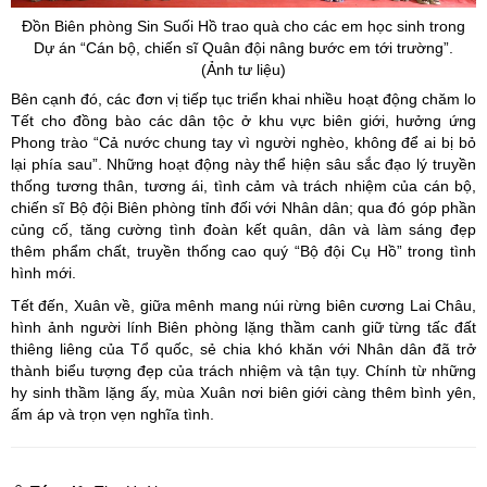
Đồn Biên phòng Sin Suối Hồ trao quà cho các em học sinh trong
Dự án “Cán bộ, chiến sĩ Quân đội nâng bước em tới trường”.
(Ảnh tư liệu)
Bên cạnh đó, các đơn vị tiếp tục triển khai nhiều hoạt động chăm lo
Tết cho đồng bào các dân tộc ở khu vực biên giới, hưởng ứng
Phong trào “Cả nước chung tay vì người nghèo, không để ai bị bỏ
lại phía sau”. Những hoạt động này thể hiện sâu sắc đạo lý truyền
thống tương thân, tương ái, tình cảm và trách nhiệm của cán bộ,
chiến sĩ Bộ đội Biên phòng tỉnh đối với Nhân dân; qua đó góp phần
củng cố, tăng cường tình đoàn kết quân, dân và làm sáng đẹp
thêm phẩm chất, truyền thống cao quý “Bộ đội Cụ Hồ” trong tình
hình mới.
Tết đến, Xuân về, giữa mênh mang núi rừng biên cương Lai Châu,
hình ảnh người lính Biên phòng lặng thầm canh giữ từng tấc đất
thiêng liêng của Tổ quốc, sẻ chia khó khăn với Nhân dân đã trở
thành biểu tượng đẹp của trách nhiệm và tận tụy. Chính từ những
hy sinh thầm lặng ấy, mùa Xuân nơi biên giới càng thêm bình yên,
ấm áp và trọn vẹn nghĩa tình.