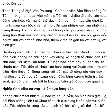
phúc lớn lao”.
Theo Trung tá Ngô Văn Phương - Chính trị viên Đồn Biên phòng Pa
Tần, những năm qua, vào mỗi dịp Tết, đơn vị đều tổ chức các hoạt
động văn hóa, văn nghệ, thể dục thể thao nhằm tạo sân chơi lành
mạnh, giúp cán bộ, chiến sĩ thư giãn sau những giờ làm nhiệm vụ
căng thẳng. Các hoạt động này không chỉ góp phần nâng cao đời
sống tinh thần mà còn tăng cường tình đoàn kết nội bộ, giúp mỗi
người lính vơi bớt nỗi nhớ nhà, thêm vững tin gắn bó với đơn vị, với
biên giới.
Để động viên tinh thần cán bộ, chiến sĩ trực Tết, Ban Chỉ huy các
đồn biên phòng đã chủ động xây dựng kế hoạch tổ chức đón Tết
chu đáo, tiết kiệm, an toàn. Từ việc bảo đảm đầy đủ chế độ, tiêu
chuẩn trực Tết, đến tổ chức các hoạt động vui Xuân phù hợp với
điều kiện thực tế. Song song với đó, các tổ công tác vẫn duy trì
nghiêm chế độ trực sẵn sàng chiến đấu, tăng cường tuần tra, kiểm
soát, giữ vững an ninh trật tự khu vực biên giới được giao quản lý.
Nghĩa tình biên cương - điểm tựa lòng dân
Không chỉ làm tốt nhiệm vụ bảo vệ chủ quyền, an ninh biên giới, Bộ
đội Biên phòng tỉnh Lai Châu còn tích cực cùng Nhân dân vui Xuân,
đón Tết, chăm lo công tác an sinh xã hội, củng cố thế trận biên