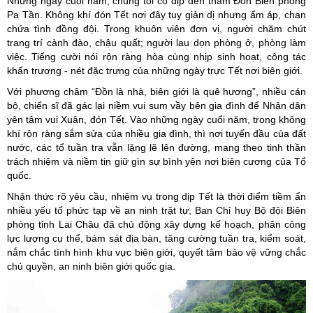
Những ngày cuối năm, chúng tôi có dịp đến thăm Đồn Biên phòng
Pa Tần. Không khí đón Tết nơi đây tuy giản dị nhưng ấm áp, chan
chứa tình đồng đội. Trong khuôn viên đơn vị, người chăm chút
trang trí cành đào, chậu quất; người lau dọn phòng ở, phòng làm
việc. Tiếng cười nói rộn ràng hòa cùng nhịp sinh hoạt, công tác
khẩn trương - nét đặc trưng của những ngày trực Tết nơi biên giới.
Với phương châm “Đồn là nhà, biên giới là quê hương”, nhiều cán
bộ, chiến sĩ đã gác lại niềm vui sum vầy bên gia đình để Nhân dân
yên tâm vui Xuân, đón Tết. Vào những ngày cuối năm, trong không
khí rộn ràng sắm sửa của nhiều gia đình, thì nơi tuyến đầu của đất
nước, các tổ tuần tra vẫn lặng lẽ lên đường, mang theo tinh thần
trách nhiệm và niềm tin giữ gìn sự bình yên nơi biên cương của Tổ
quốc.
Nhận thức rõ yêu cầu, nhiệm vụ trong dịp Tết là thời điểm tiềm ẩn
nhiều yếu tố phức tạp về an ninh trật tự, Ban Chỉ huy Bộ đội Biên
phòng tỉnh Lai Châu đã chủ động xây dựng kế hoạch, phân công
lực lượng cụ thể, bám sát địa bàn, tăng cường tuần tra, kiểm soát,
nắm chắc tình hình khu vực biên giới, quyết tâm bảo vệ vững chắc
chủ quyền, an ninh biên giới quốc gia.