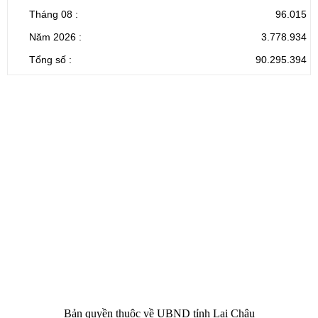
Tháng 08 :
96.015
Năm 2026 :
3.778.934
Tổng số :
90.295.394
CỔNG THÔNG TIN ĐIỆN TỬ TỈNH LAI CHÂU
Cơ quan chủ
Ủy ban nhân dân tỉnh Lai Châu
quản:
31/GP-TTĐT do Sở Văn hóa, Thể thao và
Giấy phép số:
Du lịch cấp 17/4/2026
Chịu trách
Hoàng Minh Hải - Chánh Văn phòng UBND
nhiệm chính:
tỉnh Lai Châu
Trụ sở:
Tầng 1,2,3 nhà B - Trung tâm Hành chính -
Điện thoại | Fax:
Chính trị tỉnh Lai Châu
Email:
02133.876.337; 02133.876.359 |
02133.876.356
laichau@chinhphu.vn
Bản quyền thuộc về UBND tỉnh Lai Châu