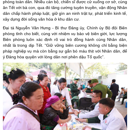
phòng toàn dân. Nhiều cán bộ, chiến sĩ được cử xuống cơ sở, cùng
ăn Tết với bà con, qua đó tăng cường tuyên truyền, vận động Nhân
dân chấp hành pháp luật, giữ gìn an ninh trật tự, phát triển kinh tế,
xây dựng đời sống văn hóa ở khu dân cư.
Đại tá Nguyễn Văn Hưng - Bí thư Đảng ủy, Chính ủy Bộ đội Biên
phòng tỉnh cho biết, cùng với nhiệm vụ bảo vệ biên giới, lực lượng
Biên phòng luôn xác định rõ vai trò đồng hành cùng Nhân dân,
nhất là trong dịp Tết. “Giữ vững biên cương không chỉ bằng biện
pháp nghiệp vụ mà còn bằng sự gắn bó máu thịt với Nhân dân, để
ý Đảng hòa quyện với lòng dân nơi phên dậu Tổ quốc”.