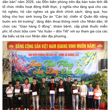
dân bản” năm 2026, các Đồn biên phòng trên địa bàn toàn tỉnh đã
tổ chức nhiều hoạt động thiết thực, ý nghĩa như tặng quà cho các
hộ nghèo, hộ cận nghèo và gia đình chính sách; tặng quà, học
bổng cho học sinh trong Dự án “Cán bộ, chiến sĩ Quân đội nâng
bước em tới trường”; tặng điện thoại thông minh cho Nhân dân; tổ
chức các “Gian hàng 0 đồng”; khám bệnh, cấp phát thuốc miễn
phí; tổ chức bữa cơm “Vui Xuân – đón Tết” với sự tham gia của các
đại biểu và bà con Nhân dân địa phương...