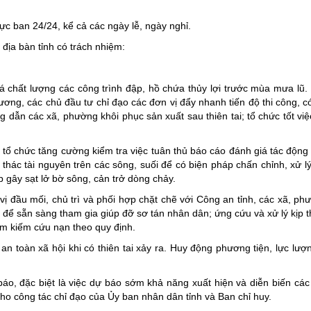
ực ban 24/24, kể cả các ngày lễ, ngày nghỉ.
 địa bàn tỉnh có trách nhiệm:
á chất lượng các công trình đập, hồ chứa thủy lợi trước mùa mưa lũ. 
hương, các chủ đầu tư chỉ đạo các đơn vị đẩy nhanh tiến độ thi công, 
dẫn các xã, phường khôi phục sản xuất sau thiên tai; tổ chức tốt việ
h, tổ chức tăng cường kiểm tra việc tuân thủ báo cáo đánh giá tác động
thác tài nguyên trên các sông, suối để có biện pháp chấn chỉnh, xử lý
p gây sạt lở bờ sông, cản trở dòng chảy.
vị đầu mối, chủ trì và phối hợp chặt chẽ với Công an tỉnh, các xã, ph
t để sẵn sàng tham gia giúp đỡ sơ tán nhân dân; ứng cứu và xử lý kịp t
tìm kiếm cứu nạn theo quy định.
 an toàn xã hội khi có thiên tai xảy ra. Huy động phương tiện, lực lượ
áo, đặc biệt là việc dự báo sớm khả năng xuất hiện và diễn biến các
 cho công tác chỉ đạo của Ủy ban nhân dân tỉnh và Ban chỉ huy.