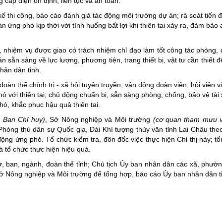
cấp điện ổn định, liên tục và an toàn.
ế thi công, báo cáo đánh giá tác động môi trường dự án; rà soát tiến 
 ứng phó kịp thời với tình huống bất lợi khi thiên tai xảy ra, đảm bảo
 nhiệm vụ được giao có trách nhiệm chỉ đạo làm tốt công tác phòng, 
sẵn sàng về lực lượng, phương tiện, trang thiết bị, vật tư cần thiết 
nhân dân tỉnh.
oàn thể chính trị - xã hội tuyên truyền, vận động đoàn viên, hội viên
ó với thiên tai; chủ động chuẩn bị, sẵn sàng phòng, chống, bảo vệ tài 
hó, khắc phục hậu quả thiên tai.
c Ban Chỉ huy)
, Sở Nông nghiệp và Môi trường
(cơ quan tham mưu v
 Phòng thủ dân sự Quốc gia, Đài Khí tượng thủy văn tỉnh Lai Châu theo
ủ động ứng phó. Tổ chức kiểm tra, đôn đốc việc thực hiện Chỉ thị này; t
à tổ chức thực hiện hiệu quả.
, ban, ngành, đoàn thể tỉnh; Chủ tịch Ủy ban nhân dân các xã, phường
Sở Nông nghiệp và Môi trường để tổng hợp, báo cáo Ủy ban nhân dân tỉ