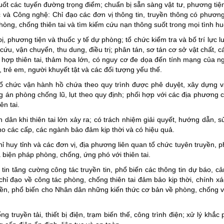
t các tuyến đường trọng điểm; chuẩn bị sẵn sàng vật tư, phương tiện
 và Công nghệ: Chỉ đạo các đơn vị thông tin, truyền thông có phương
hòng, chống thiên tai và tìm kiếm cứu nạn thông suốt trong mọi tình h
 bị, phương tiện và thuốc y tế dự phòng; tổ chức kiểm tra và bố trí lực
, vận chuyển, thu dung, điều trị; phân tán, sơ tán cơ sở vật chất, c
 hợp thiên tai, thảm họa lớn, có nguy cơ đe dọa đến tính mạng của n
i, trẻ em, người khuyết tật và các đối tượng yếu thế.
ổ chức vận hành hồ chứa theo quy trình được phê duyệt, xây dựng và
 án phòng chống lũ, lụt theo quy định; phối hợp với các địa phương 
ên tai.
 dân khi thiên tai lớn xảy ra; có trách nhiệm giải quyết, hướng dẫn, s
cho các cấp, các ngành bảo đảm kịp thời và có hiệu quả.
 huy tỉnh và các đơn vị, địa phương liên quan tổ chức tuyên truyền, p
à biện pháp phòng, chống, ứng phó với thiên tai.
 tin tăng cường công tác truyền tin, phổ biến các thông tin dự báo, cả
hị, chỉ đạo về công tác phòng, chống thiên tai đảm bảo kịp thời, chính x
uyền, phổ biến cho Nhân dân những kiến thức cơ bản về phòng, chống 
 truyền tải, thiết bị điện, trạm biến thế, công trình điện; xử lý khắ