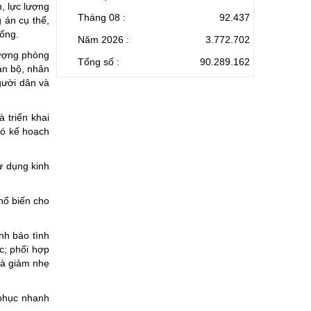
, lực lượng
Tháng 08 :
92.437
 án cụ thể,
uống.
Năm 2026 :
3.772.702
 lượng phòng
Tổng số :
90.289.162
án bộ, nhân
gười dân và
 triển khai
có kế hoạch
ử dụng kinh
hổ biến cho
nh báo tình
ác; phối hợp
và giảm nhẹ
c phục nhanh