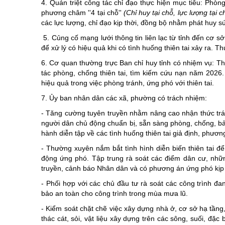
4. Quán triệt công tác chỉ đạo thực hiện mục tiêu: Phòn
phương châm ''4 tại chỗ''
(Chỉ huy tại chỗ, lực lượng tại c
các lực lượng, chỉ đạo kịp thời, đồng bộ nhằm phát huy s
5. Củng cố mạng lưới thông tin liên lạc từ tỉnh đến cơ sở
để xử lý có hiệu quả khi có tình huống thiên tai xảy ra. 
6. Cơ quan thường trực Ban chỉ huy tỉnh có nhiệm vụ: T
tác phòng, chống thiên tai, tìm kiếm cứu nạn năm 2026.
hiệu quả trong việc phòng tránh, ứng phó với thiên tai.
7. Ủy ban nhân dân các xã, phường có trách nhiệm:
- Tăng cường tuyên truyền nhằm nâng cao nhận thức trá
người dân chủ động chuẩn bị, sẵn sàng phòng, chống, bảo 
hành diễn tập về các tình huống thiên tai giả định, phương 
- Thường xuyên nắm bắt tình hình diễn biến thiên tai để
động ứng phó. Tập trung rà soát các điểm dân cư, những 
truyền, cảnh báo Nhân dân và có phương án ứng phó kịp thờ
- Phối hợp với các chủ đầu tư rà soát các công trình đan
bảo an toàn cho công trình trong mùa mưa lũ.
- Kiểm soát chặt chẽ việc xây dựng nhà ở, cơ sở hạ tầng, 
thác cát, sỏi, vật liệu xây dựng trên các sông, suối, 