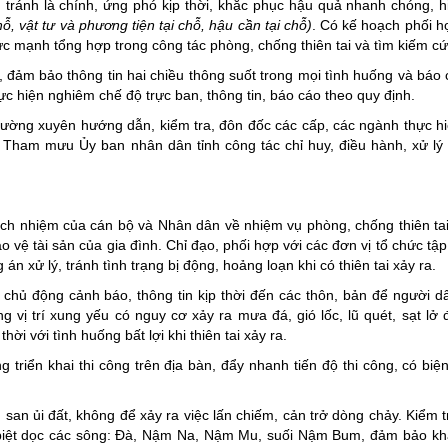
g tránh là chính, ứng phó kịp thời, khắc phục hậu quả nhanh chóng, h
hỗ, vật tư và phương tiện tại chỗ, hậu cần tại chỗ)
. Có kế hoạch phối h
ức mạnh tổng hợp trong công tác phòng, chống thiên tai và tìm kiếm c
, đảm bảo thông tin hai chiều thông suốt trong mọi tình huống và báo 
Thực hiện nghiêm chế độ trực ban, thông tin, báo cáo theo quy định.
hường xuyên hướng dẫn, kiểm tra, đôn đốc các cấp, các ngành thực hi
 Tham mưu Ủy ban nhân dân tỉnh công tác chỉ huy, điều hành, xử lý k
ch nhiệm của cán bộ và Nhân dân về nhiệm vụ phòng, chống thiên ta
vệ tài sản của gia đình. Chỉ đạo, phối hợp với các đơn vị tổ chức tập
án xử lý, tránh tình trạng bị động, hoảng loạn khi có thiên tai xảy ra.
 chủ động cảnh báo, thông tin kịp thời đến các thôn, bản để người dâ
vị trí xung yếu có nguy cơ xảy ra mưa đá, gió lốc, lũ quét, sạt lở đấ
i với tình huống bất lợi khi thiên tai xảy ra.
g triển khai thi công trên địa bàn, đẩy nhanh tiến độ thi công, có bi
san ủi đất, không để xảy ra việc lấn chiếm, cản trở dòng chảy. Kiểm t
đặc biệt dọc các sông: Đà, Nậm Na, Nậm Mu, suối Nậm Bum, đảm bảo kh