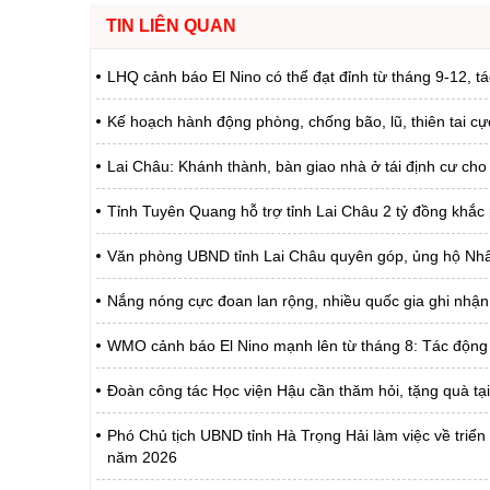
TIN LIÊN QUAN
LHQ cảnh báo El Nino có thể đạt đỉnh từ tháng 9-12, 
Kế hoạch hành động phòng, chống bão, lũ, thiên tai cự
Lai Châu: Khánh thành, bàn giao nhà ở tái định cư cho
Tỉnh Tuyên Quang hỗ trợ tỉnh Lai Châu 2 tỷ đồng khắc ph
Văn phòng UBND tỉnh Lai Châu quyên góp, ủng hộ Nhân d
Nắng nóng cực đoan lan rộng, nhiều quốc gia ghi nhận
WMO cảnh báo El Nino mạnh lên từ tháng 8: Tác động t
Đoàn công tác Học viện Hậu cần thăm hỏi, tặng quà tạ
Phó Chủ tịch UBND tỉnh Hà Trọng Hải làm việc về triển 
năm 2026