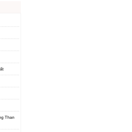
ất
ờng Than