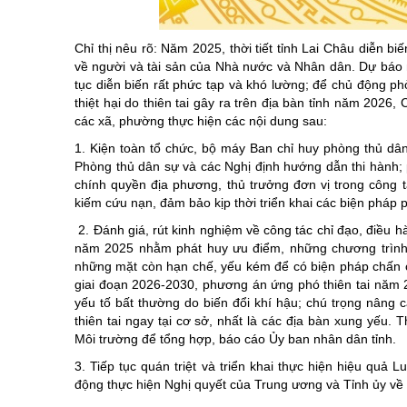
Chuyên đề tổ
Chỉ thị nêu rõ: Năm 2025, thời tiết tỉnh Lai Châu diễn bi
về người và tài sản của Nhà nước và Nhân dân. Dự báo nă
tục diễn biến rất phức tạp và khó lường; để chủ động p
thiệt hại do thiên tai gây ra trên địa bàn tỉnh năm 2026
các xã, phường thực hiện các nội dung sau:
1. Kiện toàn tổ chức, bộ máy Ban chỉ huy phòng thủ dân 
Phòng thủ dân sự và các Nghị định hướng dẫn thi hành;
chính quyền địa phương, thủ trưởng đơn vị trong công tá
kiếm cứu nạn, đảm bảo kịp thời triển khai các biện pháp p
2. Đánh giá, rút kinh nghiệm về công tác chỉ đạo, điều 
năm 2025 nhằm phát huy ưu điểm, những chương trình, 
những mặt còn hạn chế, yếu kém để có biện pháp chấn c
giai đoạn 2026-2030, phương án ứng phó thiên tai năm 20
yếu tố bất thường do biến đổi khí hậu; chú trọng nâng 
thiên tai ngay tại cơ sở, nhất là các địa bàn xung yếu.
Môi trường để tổng hợp, báo cáo Ủy ban nhân dân tỉnh.
3. Tiếp tục quán triệt và triển khai thực hiện hiệu quả
động thực hiện Nghị quyết của Trung ương và Tỉnh ủy về 