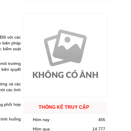
Đối với các
có biện pháp
c kiểm soát
 môi trường
 kiên quyết
ường và các
hời các tình
ng phối hợp
THỐNG KÊ TRUY CẬP
 tình huống
Hôm nay :
455
Hôm qua :
14.777