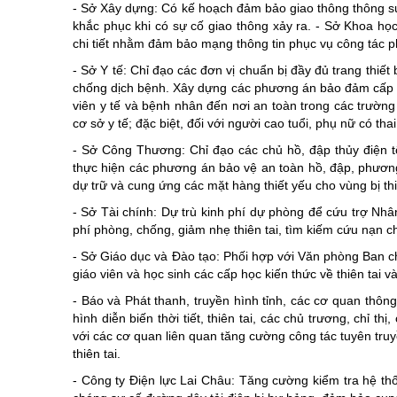
- Sở Xây dựng: Có kế hoạch đảm bảo giao thông thông suố
khắc phục khi có sự cố giao thông xảy ra. - Sở Khoa học
chi tiết nhằm đảm bảo mạng thông tin phục vụ công tác p
- Sở Y tế: Chỉ đạo các đơn vị chuẩn bị đầy đủ trang thiết
chống dịch bệnh. Xây dựng các phương án bảo đảm cấp cứu
viên y tế và bệnh nhân đến nơi an toàn trong các trường
cơ sở y tế; đặc biệt, đối với người cao tuổi, phụ nữ có tha
- Sở Công Thương: Chỉ đạo các chủ hồ, đập thủy điện t
thực hiện các phương án bảo vệ an toàn hồ, đập, phương
dự trữ và cung ứng các mặt hàng thiết yếu cho vùng bị thi
- Sở Tài chính: Dự trù kinh phí dự phòng để cứu trợ Nhân
phí phòng, chống, giảm nhẹ thiên tai, tìm kiếm cứu nạn 
- Sở Giáo dục và Đào tạo: Phối hợp với Văn phòng Ban chỉ
giáo viên và học sinh các cấp học kiến thức về thiên tai v
- Báo và Phát thanh, truyền hình tỉnh, các cơ quan thông
hình diễn biến thời tiết, thiên tai, các chủ trương, chỉ t
với các cơ quan liên quan tăng cường công tác tuyên tr
thiên tai.
- Công ty Điện lực Lai Châu: Tăng cường kiểm tra hệ thống