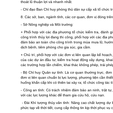
thoát lũ thuận lợi và nhanh nhất.
- Chỉ đạo Ban Chỉ huy phòng thủ dân sự cấp xã tổ chức tr
8. Các sở, ban, ngành tỉnh, các cơ quan, đơn vị đóng trên
- Sở Nông nghiệp và Môi trường:
+ Phối hợp với các địa phương tổ chức kiểm tra, đánh gi
công trình thủy lợi đang thi công, phối hợp với các địa p
đảm bảo an toàn cho công trình trong mùa mưa lũ; hướng 
dịch bệnh, tiêm phòng cho gia súc, gia cầm.
+ Chủ trì, phối hợp với các đơn vị liên quan lập kế hoạc
của các dự án đầu tư; kiểm tra hoạt động xây dựng, khai 
các trường hợp lấn chiếm, khai thác không phép, trái phé
- Bộ Chỉ huy Quân sự tỉnh: Là cơ quan thường trực, đơn 
đơn vị liên quan chuẩn bị lực lượng, phương tiện cần thiế
huống khẩn cấp khi có thiên tai xảy ra; tổ chức công tác 
- Công an tỉnh: Có trách nhiệm đảm bảo an ninh, trật tự,
với các lực lượng khác để tham gia cứu hộ, cứu nạn.
- Đài Khí tượng thủy văn tỉnh: Nâng cao chất lượng dự b
phức tạp về thời tiết, cung cấp thông tin kịp thời phục vụ