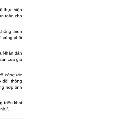
độ thực hiện
 an toàn cho
chống thiên
để cùng phối
 và Nhân dân
sản của gia
ề công tác
 dõi, thông
ổng hợp tình
 triển khai
nh./.