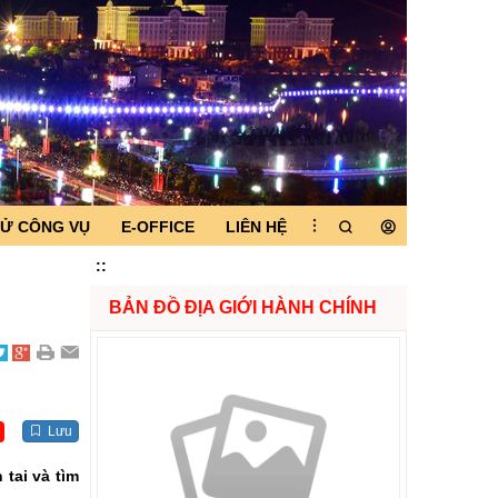
TỬ CÔNG VỤ
E-OFFICE
LIÊN HỆ
:
:
BẢN ĐỒ ĐỊA GIỚI HÀNH CHÍNH
Lưu
tai và tìm