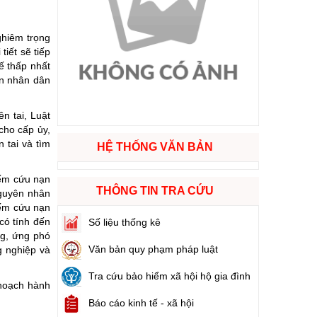
ào cuộc sống
nghiêm trọng
iết sẽ tiếp
hóa XVI và đại biểu Hội đồng nhân dân các cấp nhiệm kỳ 2026 - 2031
ế thấp nhất
an nhân dân
ng
n tai, Luật
cho cấp ủy,
 tai và tìm
HỆ THỐNG VĂN BẢN
g hàng Việt Nam
iếm cứu nạn
THÔNG TIN TRA CỨU
nguyên nhân
iếm cứu nạn
có tính đến
Số liệu thống kê
ng, ứng phó
Văn bản quy phạm pháp luật
g nghiệp và
Tra cứu bảo hiểm xã hội hộ gia đình
 hoạch hành
Báo cáo kinh tế - xã hội