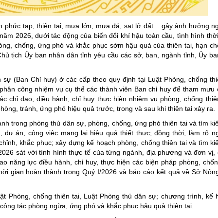
ng hợp
Giảm nghèo bền vững
Đưa nghị quyết của Đảng v
ến phức tạp, thiên tai, mưa lớn, mưa đá, sạt lở đất... gây ảnh hưởng 
m 2026, dưới tác động của biến đổi khí hậu toàn cầu, tình hình thời t
Bầu cử đại biểu Quốc hội k
hòng, chống, ứng phó và khắc phục sớm hậu quả của thiên tai, hạn ch
, Chủ tịch Ủy ban nhân dân tỉnh yêu cầu các sở, ban, ngành tỉnh, Ủy b
Đại hội Đảng các cấp
Gia đình hạnh phúc bền vữ
sự (Ban Chỉ huy) ở các cấp theo quy định tại Luật Phòng, chống thiê
 phân công nhiệm vụ cụ thể các thành viên Ban chỉ huy để tham mưu 
An toàn thông tin
c chỉ đạo, điều hành, chỉ huy thực hiện nhiệm vụ phòng, chống thiên
Thông tin biên giới
hòng, tránh, ứng phó hiệu quả trước, trong và sau khi thiên tai xảy ra.
Người Việt Nam ưu tiên dùn
hành trong phòng thủ dân sự, phòng, chống, ứng phó thiên tai và tìm k
dự án, công việc mang lại hiệu quả thiết thực; đồng thời, làm rõ 
Điểm báo
hỉnh, khắc phục; xây dựng kế hoạch phòng, chống thiên tai và tìm k
26 sát với tình hình thực tế của từng ngành, địa phương và đơn vị, 
Phóng sự ảnh
cao năng lực điều hành, chỉ huy, thực hiện các biện pháp phòng, chố
Chuyên mục khác
 Thời gian hoàn thành trong Quý I/2026 và báo cáo kết quả về Sở Nôn
 Luật Phòng, chống thiên tai, Luật Phòng thủ dân sự; chương trình, kế
công tác phòng ngừa, ứng phó và khắc phục hậu quả thiên tai.