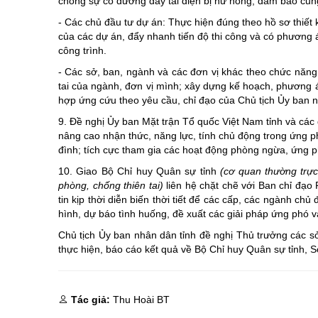
chóng sự cố đường dây tải điện bị hư hỏng, đảm bảo cung 
- Các chủ đầu tư dự án: Thực hiện đúng theo hồ sơ thiết k
của các dự án, đẩy nhanh tiến độ thi công và có phương án
công trình.
- Các sở, ban, ngành và các đơn vị khác theo chức năng,
tai của ngành, đơn vị mình; xây dựng kế hoạch, phương án 
hợp ứng cứu theo yêu cầu, chỉ đạo của Chủ tịch Ủy ban 
9. Đề nghị Ủy ban Mặt trận Tổ quốc Việt Nam tỉnh và các đ
nâng cao nhận thức, năng lực, tính chủ động trong ứng ph
đình; tích cực tham gia các hoạt động phòng ngừa, ứng p
10. Giao Bộ Chỉ huy Quân sự tỉnh
(cơ quan thường trự
phòng, chống thiên tai)
liên hệ chặt chẽ với Ban chỉ đạo
tin kịp thời diễn biến thời tiết để các cấp, các ngành ch
hình, dự báo tình huống, đề xuất các giải pháp ứng phó v
Chủ tịch Ủy ban nhân dân tỉnh đề nghị Thủ trưởng các sở
thực hiện, báo cáo kết quả về Bộ Chỉ huy Quân sự tỉnh, 
Tác giả:
Thu Hoài BT