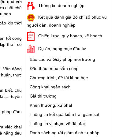
iệu quả với
Thông tin doanh nghiệp
ợp chặt chẽ
ứu nạn.
Kết quả đánh giá Bộ chỉ số phục vụ
cáo kịp thời
người dân, doanh nghiệp
Chiến lược, quy hoạch, kế hoạch
ện tốt công
ịp thời, có
Dự án, hạng mục đầu tư
Báo cáo và Giấy phép môi trường
Đấu thầu, mua sắm công
i. Vận động
 huấn, thực
Chương trình, đề tài khoa học
Công khai ngân sách
n biết, chủ
Giá thị trường
t,... tuyên
Khen thưởng, xử phạt
ện pháp đảm
Thông tin kết quả kiểm tra, giám sát
Thông tin vi phạm về đất đai
ra việc khai
Danh sách người giám định tư pháp
ả năng tiêu