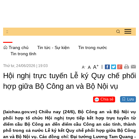
:
:
Toggl
navig
Trang chủ
Tin tức - Sự kiện
Tin trong nước
Tin trong tỉnh
Thứ tư, 24/06/2026
|
19:03
+
|
A
-
A
A
Hội nghị trực tuyến Lễ ký Quy chế phối
hợp giữa Bộ Công an và Bộ Nội vụ
Chia sẻ
Lưu
(laichau.gov.vn)
Chiều nay (24/6), Bộ Công an và Bộ Nội vụ
phối hợp tổ chức Hội nghị trực tiếp kết hợp trực tuyến từ
điểm cầu Bộ Công an đến điểm cầu Công an các tỉnh, thành
phố trong cả nước Lễ ký kết Quy chế phối hợp giữa Bộ Công
an và Bộ Nội vụ. Các đồng chí: Đại tướng Lương Tam Quang -