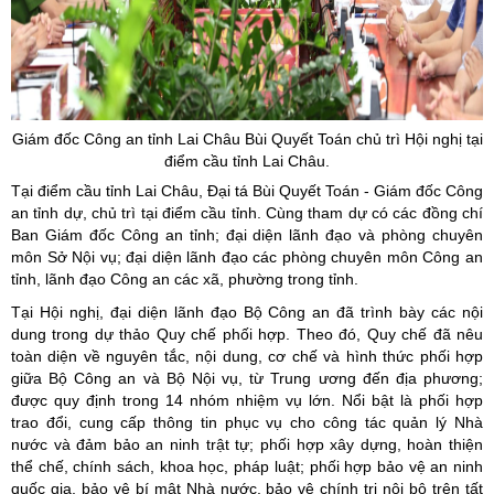
Giám đốc Công an tỉnh Lai Châu Bùi Quyết Toán chủ trì Hội nghị tại
điểm cầu tỉnh Lai Châu.
Tại điểm cầu tỉnh Lai Châu, Đại tá Bùi Quyết Toán - Giám đốc Công
an tỉnh dự, chủ trì tại điểm cầu tỉnh. Cùng tham dự có các đồng chí
Ban Giám đốc Công an tỉnh; đại diện lãnh đạo và phòng chuyên
môn Sở Nội vụ; đại diện lãnh đạo các phòng chuyên môn Công an
tỉnh, lãnh đạo Công an các xã, phường trong tỉnh.
Tại Hội nghị, đại diện lãnh đạo Bộ Công an đã trình bày các nội
dung trong dự thảo Quy chế phối hợp. Theo đó, Quy chế đã nêu
toàn diện về nguyên tắc, nội dung, cơ chế và hình thức phối hợp
giữa Bộ Công an và Bộ Nội vụ, từ Trung ương đến địa phương;
được quy định trong 14 nhóm nhiệm vụ lớn. Nổi bật là phối hợp
trao đổi, cung cấp thông tin phục vụ cho công tác quản lý Nhà
nước và đảm bảo an ninh trật tự; phối hợp xây dựng, hoàn thiện
thể chế, chính sách, khoa học, pháp luật; phối hợp bảo vệ an ninh
quốc gia, bảo vệ bí mật Nhà nước, bảo vệ chính trị nội bộ trên tất