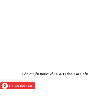
CỔNG THÔNG TIN ĐIỆN TỬ TỈNH LAI CHÂU
Cơ quan chủ
Ủy ban nhân dân tỉnh Lai Châu
quản:
31/GP-TTĐT do Sở Văn hóa, Thể thao và
Giấy phép số:
Du lịch cấp 17/4/2026
Chịu trách
Hoàng Minh Hải - Chánh Văn phòng UBND
nhiệm chính:
tỉnh Lai Châu
Trụ sở:
Tầng 1,2,3 nhà B - Trung tâm Hành chính -
Điện thoại | Fax:
Chính trị tỉnh Lai Châu
Email:
02133.876.337; 02133.876.359 |
02133.876.356
laichau@chinhphu.vn
Bản quyền thuộc về UBND tỉnh Lai Châu
Đã kết nối EMC