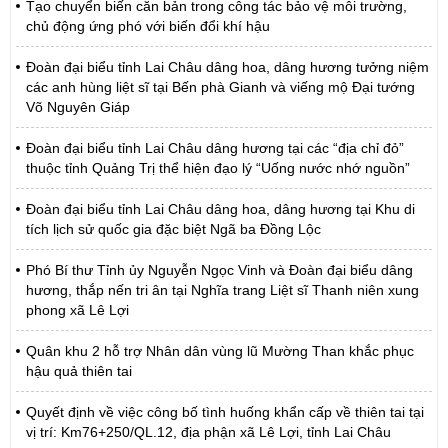
Tạo chuyển biến căn bản trong công tác bảo vệ môi trường,
chủ động ứng phó với biến đổi khí hậu
Đoàn đại biểu tỉnh Lai Châu dâng hoa, dâng hương tưởng niệm
các anh hùng liệt sĩ tại Bến phà Gianh và viếng mộ Đại tướng
Võ Nguyên Giáp
Đoàn đại biểu tỉnh Lai Châu dâng hương tại các “địa chỉ đỏ”
thuộc tỉnh Quảng Trị thể hiện đạo lý “Uống nước nhớ nguồn”
Đoàn đại biểu tỉnh Lai Châu dâng hoa, dâng hương tại Khu di
tích lịch sử quốc gia đặc biệt Ngã ba Đồng Lộc
Phó Bí thư Tỉnh ủy Nguyễn Ngọc Vinh và Đoàn đại biểu dâng
hương, thắp nến tri ân tại Nghĩa trang Liệt sĩ Thanh niên xung
phong xã Lê Lợi
Quân khu 2 hỗ trợ Nhân dân vùng lũ Mường Than khắc phục
hậu quả thiên tai
Quyết định về việc công bố tình huống khẩn cấp về thiên tai tại
vị trí: Km76+250/QL.12, địa phận xã Lê Lợi, tỉnh Lai Châu