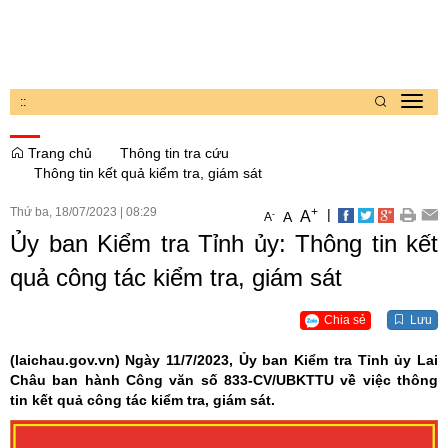
:
:
Toggl
navig
Trang chủ
Thông tin tra cứu
Thông tin kết quả kiểm tra, giám sát
Thứ ba, 18/07/2023
|
08:29
+
|
A
-
A
A
Ủy ban Kiểm tra Tỉnh ủy: Thông tin kết
quả công tác kiểm tra, giám sát
Chia sẻ
Lưu
(laichau.gov.vn)
Ngày 11/7/2023, Ủy ban Kiểm tra Tỉnh ủy Lai
Châu ban hành Công văn số 833-CV/UBKTTU về việc thông
tin kết quả công tác kiểm tra, giám sát.