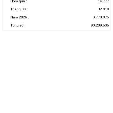
Hôm qua :
14.777
Tháng 08 :
92.810
Năm 2026 :
3.773.075
Tổng số :
90.289.535
CỔNG THÔNG TIN ĐIỆN TỬ TỈNH LAI CHÂU
Cơ quan chủ
Ủy ban nhân dân tỉnh Lai Châu
quản:
31/GP-TTĐT do Sở Văn hóa, Thể thao và
Giấy phép số:
Du lịch cấp 17/4/2026
Chịu trách
Hoàng Minh Hải - Chánh Văn phòng UBND
nhiệm chính:
tỉnh Lai Châu
Trụ sở:
Tầng 1,2,3 nhà B - Trung tâm Hành chính -
Điện thoại | Fax:
Chính trị tỉnh Lai Châu
Email:
02133.876.337; 02133.876.359 |
02133.876.356
laichau@chinhphu.vn