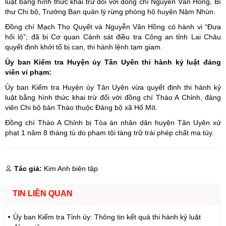
luật bằng hình thức khai trừ đối với đồng chí Nguyễn Văn Hồng, Bí
thư Chi bộ, Trưởng Ban quản lý rừng phòng hộ huyện Nậm Nhùn.
Đồng chí Mạch Thọ Quyết và Nguyễn Văn Hồng có hành vi “Đưa
hối lộ”; đã bị Cơ quan Cảnh sát điều tra Công an tỉnh Lai Châu
quyết định khởi tố bị can, thi hành lệnh tạm giam.
Ủy ban Kiểm tra Huyện ủy Tân Uyên thi hành kỷ luật đảng
viên vi phạm:
Ủy ban Kiểm tra Huyện ủy Tân Uyên vừa quyết định thi hành kỷ
luật bằng hình thức khai trừ đối với đồng chí Thào A Chỉnh, đảng
viên Chi bộ bản Thào thuộc Đảng bộ xã Hố Mít.
Đồng chí Thào A Chỉnh bị Tòa án nhân dân huyện Tân Uyên xử
phạt 1 năm 8 tháng tù do phạm tội tàng trữ trái phép chất ma túy.
Tác giả:
Kim Anh biên tập
TIN LIÊN QUAN
Ủy ban Kiểm tra Tỉnh ủy: Thông tin kết quả thi hành kỷ luật