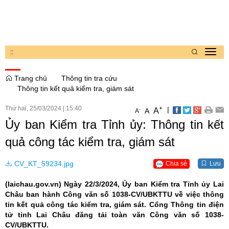
:
:
Toggl
navig
Trang chủ
Thông tin tra cứu
Thông tin kết quả kiểm tra, giám sát
Thứ hai, 25/03/2024
|
15:40
+
|
A
-
A
A
Ủy ban Kiểm tra Tỉnh ủy: Thông tin kết
quả công tác kiểm tra, giám sát
CV_KT_59234.jpg
Chia sẻ
Lưu
(laichau.gov.vn)
Ngày 22/3/2024, Ủy ban Kiểm tra Tỉnh ủy Lai
Châu ban hành Công văn số 1038-CV/UBKTTU về việc thông
tin kết quả công tác kiểm tra, giám sát. Cổng Thông tin điện
tử tỉnh Lai Châu đăng tải toàn văn Công văn số 1038-
CV/UBKTTU.