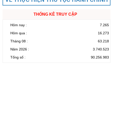
THỐNG KÊ TRUY CẬP
Hôm nay :
7.265
Hôm qua :
16.273
Tháng 08 :
63.218
Năm 2026 :
3.740.523
Tổng số :
90.256.983
CỔNG THÔNG TIN ĐIỆN TỬ TỈNH LAI CHÂU
Cơ quan chủ
Ủy ban nhân dân tỉnh Lai Châu
quản:
31/GP-TTĐT do Sở Văn hóa, Thể thao và
Giấy phép số:
Du lịch cấp 17/4/2026
Chịu trách
Hoàng Minh Hải - Chánh Văn phòng UBND
nhiệm chính:
tỉnh Lai Châu
Trụ sở:
Tầng 1,2,3 nhà B - Trung tâm Hành chính -
Điện thoại | Fax:
Chính trị tỉnh Lai Châu