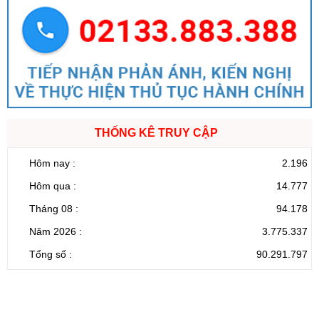
THỐNG KÊ TRUY CẬP
Hôm nay :
2.196
Hôm qua :
14.777
Tháng 08 :
94.178
Năm 2026 :
3.775.337
Tổng số :
90.291.797
CỔNG THÔNG TIN ĐIỆN TỬ TỈNH LAI CHÂU