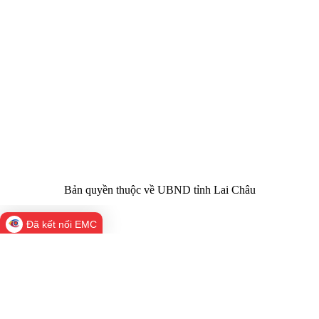
Cơ quan chủ
Ủy ban nhân dân tỉnh Lai Châu
quản:
31/GP-TTĐT do Sở Văn hóa, Thể thao và
Giấy phép số:
Du lịch cấp 17/4/2026
Chịu trách
Hoàng Minh Hải - Chánh Văn phòng UBND
nhiệm chính:
tỉnh Lai Châu
Trụ sở:
Tầng 1,2,3 nhà B - Trung tâm Hành chính -
Điện thoại | Fax:
Chính trị tỉnh Lai Châu
Email:
02133.876.337; 02133.876.359 |
02133.876.356
laichau@chinhphu.vn
Bản quyền thuộc về UBND tỉnh Lai Châu
Đã kết nối EMC