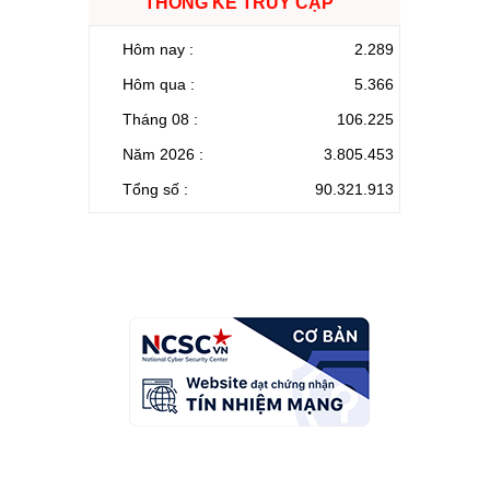
THỐNG KÊ TRUY CẬP
Hôm nay :
2.289
Hôm qua :
5.366
Tháng 08 :
106.225
Năm 2026 :
3.805.453
Tổng số :
90.321.913