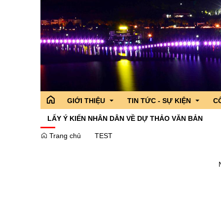
GIỚI THIỆU
TIN TỨC - SỰ KIỆN
C
LẤY Ý KIẾN NHÂN DÂN VỀ DỰ THẢO VĂN BẢN
Trang chủ
TEST
Tổ chức bộ máy
Tỉnh ủy
Hoạt động của lãnh đạo Tỉnh
Hoạt động của
Cô
Điều kiện tự nhiên
Đoàn đại biểu quốc hội tỉnh
Thông tin chỉ đạo,điều hành
Tin Đoàn Đại b
Cá
Lịch sử
Hội đồng nhân dân tỉnh
Sở,Ban,Ngành - Địa phương
Tin các sở ba
Tì
Truyền thống văn hóa
Ủy ban nhân dân tỉnh
Chương trình hành động của n
Tin các địa p
Danh lam thắng cảnh
Ủy ban MTTQ VN tỉnh
Chuyên đề
Giải Diên Hồn