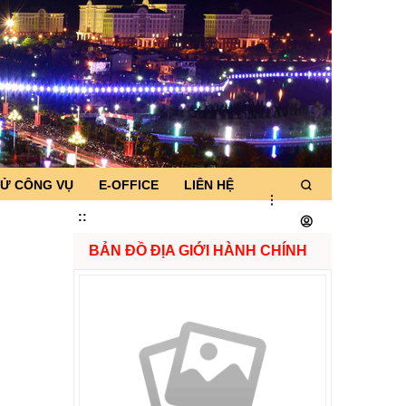
TỬ CÔNG VỤ
E-OFFICE
LIÊN HỆ
:
:
BẢN ĐỒ ĐỊA GIỚI HÀNH CHÍNH