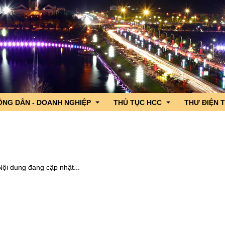
ÔNG DÂN - DOANH NGHIỆP
THỦ TỤC HCC
THƯ ĐIỆN 
 lãnh đạo
ng dân - Doanh nghiệp hỏi, Cơ quan nhà nước trả lời
DVC trực tuyến tỉnh Lai Châu
iểu Quốc hội tỉnh
c sản phẩm OCOP tỉnh Lai Châu
CSDL Quốc gia về TTHC
Nội dung đang cập nhật...
n ngành
nh hình xuất nhập khẩu qua cửa khẩu
TTHC nội bộ cơ quan HCNN
gười ứng cử đại biểu Quốc hội
hương
g lần thứ 4 năm 2026