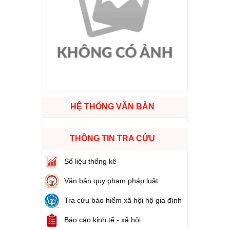
ào cuộc sống
hóa XVI và đại biểu Hội đồng nhân dân các cấp nhiệm kỳ 2026 - 2031
ng
HỆ THỐNG VĂN BẢN
g hàng Việt Nam
THÔNG TIN TRA CỨU
Số liệu thống kê
Văn bản quy phạm pháp luật
Tra cứu bảo hiểm xã hội hộ gia đình
Báo cáo kinh tế - xã hội