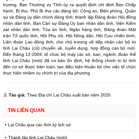
trương. Ban Thường vụ Tỉnh ủy ra quyết định chỉ định Ban Chấp
hành, Bí thư, Phó Bí thư các đảng bộ: Công an, Biên phòng, Quân
sự và Đảng ủy dân chính đảng tỉnh; thành lập Đảng đoàn Hội đồng
nhân dân tỉnh, Ban Cán sự Đảng Ủy ban nhân dân tỉnh, Viện Kiểm
sát nhân dân tỉnh, Tòa án tỉnh, Ngân hàng tỉnh, Đảng đoàn Mặt
trận Tổ quốc tỉnh, Hội Phụ nữ, Hội Nông dân, Hội Cựu chiến binh,
Liên đoàn Lao động tỉnh; cho chủ trương về tiếp nhận cán bộ từ
tỉnh Lai Châu (cũ) chuyển về, tuyển dụng, hợp đồng cán bộ mới.
Đến tháng 12-2004, tổ chức bộ máy các sở, ban, ngành, đoàn thể
tỉnh Lai Châu (mới) đã cơ bản ổn định, hệ thống chính trị từ tỉnh
đến cơ sở được kiện toàn, tạo điều kiện thuận lợi cho việc tổ chức
thực hiện nhiệm vụ chính trị của địa phương.
Tác giả:
Theo Địa chí Lai Châu xuất bản năm 2020
TIN LIÊN QUAN
Lai Châu qua các thời kỳ lịch sử
Thành lập tỉnh Lai Châu (mới)