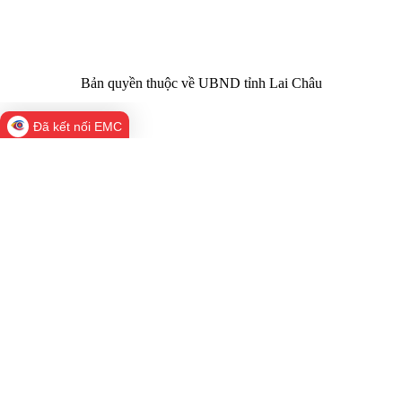
laichau@chinhphu.vn
Bản quyền thuộc về UBND tỉnh Lai Châu
Đã kết nối EMC