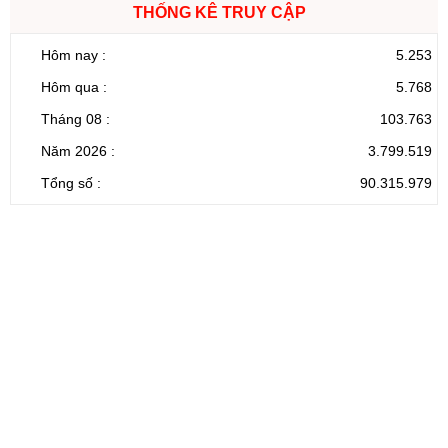
THỐNG KÊ TRUY CẬP
Hôm nay :
5.253
Hôm qua :
5.768
Tháng 08 :
103.763
Năm 2026 :
3.799.519
Tổng số :
90.315.979
CỔNG THÔNG TIN ĐIỆN TỬ TỈNH LAI CHÂU
Cơ quan chủ
Ủy ban nhân dân tỉnh Lai Châu
quản:
31/GP-TTĐT do Sở Văn hóa, Thể thao và
Giấy phép số:
Du lịch cấp 17/4/2026
Chịu trách
Hoàng Minh Hải - Chánh Văn phòng UBND
nhiệm chính:
tỉnh Lai Châu
Trụ sở:
Tầng 1,2,3 nhà B - Trung tâm Hành chính -
Điện thoại | Fax:
Chính trị tỉnh Lai Châu
Email:
02133.876.337; 02133.876.359 |
02133.876.356