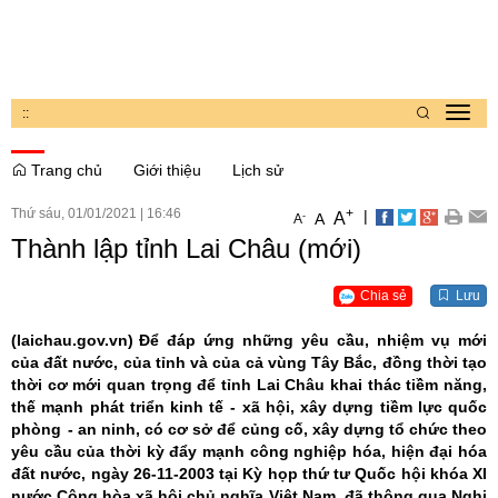
:
:
Toggl
navig
Trang chủ
Giới thiệu
Lịch sử
Thứ sáu, 01/01/2021
|
16:46
+
|
A
-
A
A
Thành lập tỉnh Lai Châu (mới)
Chia sẻ
Lưu
(laichau.gov.vn)
Để đáp ứng những yêu cầu, nhiệm vụ mới
của đất nước, của tỉnh và của cả vùng Tây Bắc, đồng thời tạo
thời cơ mới quan trọng để tỉnh Lai Châu khai thác tiềm năng,
thế mạnh phát triển kinh tế - xã hội, xây dựng tiềm lực quốc
phòng - an ninh, có cơ sở để củng cố, xây dựng tổ chức theo
yêu cầu của thời kỳ đẩy mạnh công nghiệp hóa, hiện đại hóa
đất nước, ngày 26-11-2003 tại Kỳ họp thứ tư Quốc hội khóa XI
nước Cộng hòa xã hội chủ nghĩa Việt Nam, đã thông qua Nghị