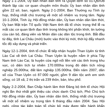
Ngày 1-1-2004, Ủy ban nhân dân tỉnh ra Quyết định số 01-QĐ/UB
thành lập các cơ quan chuyên môn thuộc Ủy ban nhân dân tỉnh
gồm 22 sở, ban, ngành. Ngày 2-1-2004, Ban Thường vụ Tỉnh ủy
họp, thống nhất chủ trương về một số nhiệm vụ trọng tâm. Ngày
10-1-2004, Tỉnh ủy, Hội đồng nhân dân, Ủy ban nhân dân lâm thời,
Ủy ban Mặt trận Tổ quốc Việt Nam tỉnh đã tổ chức trọng thể lễ ra
mắt các cơ quan lãnh đạo tỉnh trong không khí phấn khởi, tin tưởng
của cán bộ, đảng viên và Nhân dân các dân tộc trong tỉnh. Bắt đầu
từ đây, tỉnh Lai Châu (mới) bước vào thời kỳ mới, thời kỳ đẩy nhanh
tốc độ xây dựng và phát triển.
Ngày 12-1-2004, tỉnh tổ chức lễ tiếp nhận huyện Than Uyên từ tỉnh
Lào Cai về tỉnh Lai Châu. Than Uyên là huyện nằm ở phía Tây
Nam tỉnh Lào Cai, là huyện cửa ngõ nối liền với các tỉnh trong khu
vực, có diện tích tự nhiên 170.000ha trong đó diện tích nông
nghiệp 25.000ha; đất lâm nghiệp 135.000ha. Đến năm 2007, dân
số của Than Uyên có 87.000 người, gồm 9 dân tộc anh em sinh
sống; có 18 xã, 2 thị trấn và 239 thôn, bản, khu phố.
Ngày 2-2-2004, Ban Chấp hành lâm thời Đảng bộ tỉnh tổ chức Hội
nghị lần thứ nhất giới thiệu các chức danh Chủ tịch, Phó Chủ tịch
Hội đồng nhân dân, Ủy ban nhân dân tỉnh, thống nhất chủ trương
về một số nhiệm vụ trọng tâm 6 tháng đầu năm 2004. Sau Hội
nghị, công tác kiện toàn tổ chức bộ máy được tiến hành khẩn