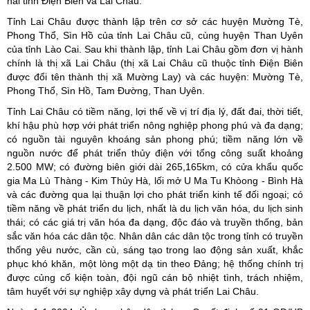
hai tỉnh Điện Biên và Lai Châu.
Tỉnh Lai Châu được thành lập trên cơ sở các huyện Mường Tè,
Phong Thổ, Sìn Hồ của tỉnh Lai Châu cũ, cùng huyện Than Uyên
của tỉnh Lào Cai. Sau khi thành lập, tỉnh Lai Châu gồm đơn vị hành
chính là thị xã Lai Châu (thị xã Lai Châu cũ thuộc tỉnh Điện Biên
được đổi tên thành thị xã Mường Lay) và các huyện: Mường Tè,
Phong Thổ, Sìn Hồ, Tam Đường, Than Uyên.
Tỉnh Lai Châu có tiềm năng, lợi thế về vị trí địa lý, đất đai, thời tiết,
khí hậu phù hợp với phát triển nông nghiệp phong phú và đa dạng;
có nguồn tài nguyên khoáng sản phong phú; tiềm năng lớn về
nguồn nước để phát triển thủy điện với tổng công suất khoảng
2.500 MW; có đường biên giới dài 265,165km, có cửa khẩu quốc
gia Ma Lù Thàng - Kim Thủy Hà, lối mở U Ma Tu Khòong - Bình Hà
và các đường qua lại thuận lợi cho phát triển kinh tế đối ngoại; có
tiềm năng về phát triển du lịch, nhất là du lịch văn hóa, du lịch sinh
thái; có các giá trị văn hóa đa dạng, độc đáo và truyền thống, bản
sắc văn hóa các dân tộc. Nhân dân các dân tộc trong tỉnh có truyền
thống yêu nước, cần cù, sáng tạo trong lao động sản xuất, khắc
phục khó khăn, một lòng một dạ tin theo Đảng; hệ thống chính trị
được củng cố kiện toàn, đội ngũ cán bộ nhiệt tình, trách nhiệm,
tâm huyết với sự nghiệp xây dựng và phát triển Lai Châu.