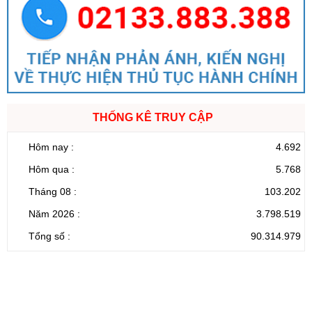
THỐNG KÊ TRUY CẬP
Hôm nay :
4.692
Hôm qua :
5.768
Tháng 08 :
103.202
Năm 2026 :
3.798.519
Tổng số :
90.314.979
CỔNG THÔNG TIN ĐIỆN TỬ TỈNH LAI CHÂU
Cơ quan chủ
Ủy ban nhân dân tỉnh Lai Châu