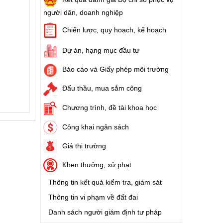
người dân, doanh nghiệp
Số:
1702/QĐ-UBND
Chiến lược, quy hoạch, kế hoạch
Tên:
(Quyết định Về việc công bố thủ tục
hành chính được sửa đổi, bổ sung và phê
Dự án, hạng mục đầu tư
duyệt Quy trình nội bộ giải quyết thủ tục
hành chính lĩnh vực thành lập và hoạt
Báo cáo và Giấy phép môi trường
động của tổ hợp tác không đăng ký thuộc
phạm vi chức năng quản lý của Sở Tài
Đấu thầu, mua sắm công
chính)
Ngày ban hành: (05/08/2026)
-
Ngày hiệu lực:
Chương trình, đề tài khoa học
(05/08/2026)
Công khai ngân sách
Số:
6731/UBND-KTN
Giá thị trường
Tên:
(Công văn V/v triển khai thực hiện
Nghị định số 303/2026/NĐ-CP ngày
Khen thưởng, xử phạt
01/8/2026 của Chính phủ sửa đổi, bổ sung
một số điều của Nghị định số 32/2024/NĐ-
Thông tin kết quả kiểm tra, giám sát
CP ngày 15/3/2024 của Chính phủ về
Thông tin vi phạm về đất đai
quản lý, phát triển cụm công nghiệp)
Ngày ban hành: (06/08/2026)
Danh sách người giám định tư pháp