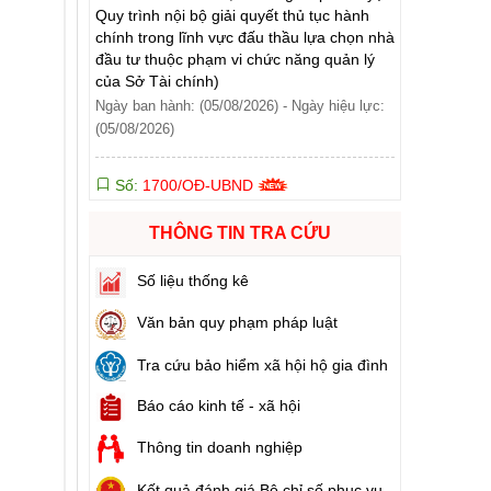
đầu tư thuộc phạm vi chức năng quản lý
của Sở Tài chính)
ào cuộc sống
Ngày ban hành: (05/08/2026)
-
Ngày hiệu lực:
(05/08/2026)
hóa XVI và đại biểu Hội đồng nhân dân các cấp nhiệm kỳ 2026 - 2031
Số:
1700/QĐ-UBND
ng
Tên:
(Quyết định Về việc công bố thủ tục
hành chính mới ban hành và Phê duyệt
quy trình nội bộ giải quyết lĩnh vực đăng ký
THÔNG TIN TRA CỨU
hoạt động của Ngân hàng Chính sách xã
hội thuộc phạm vi chức năng quản lý của
g hàng Việt Nam
Số liệu thống kê
Sở Tài chính)
Ngày ban hành: (05/08/2026)
-
Ngày hiệu lực:
Văn bản quy phạm pháp luật
(05/08/2026)
Tra cứu bảo hiểm xã hội hộ gia đình
Số:
1699/QĐ-UBND
Báo cáo kinh tế - xã hội
Tên:
(Quyết định Ban hành Từ điển dữ liệu
dùng chung tỉnh Lai Châu (Phiên bản 1.0))
Thông tin doanh nghiệp
Ngày ban hành: (05/08/2026)
-
Ngày hiệu lực:
(05/08/2026)
Kết quả đánh giá Bộ chỉ số phục vụ