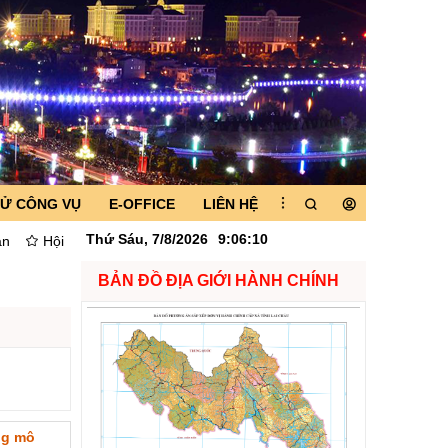
TỬ CÔNG VỤ
E-OFFICE
LIÊN HỆ
Thứ Sáu, 7/8/2026
9
:
06
:
10
Hội nghị gặp gỡ các nhà đầu tư thực hiện các dự án năng lượng trên 
BẢN ĐỒ ĐỊA GIỚI HÀNH CHÍNH
Số:
6731/UBND-KTN
Tên:
(Công văn V/v triển khai thực hiện
ng mô
Nghị định số 303/2026/NĐ-CP ngày