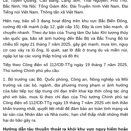
La, Tuyên Quang, Cao Bằng, Lạng Sơn, Thái Nguyên, Phú Thọ,
Bắc Ninh, Hà Nội; Tổng Giám đốc: Đài Truyền hình Việt Nam, Đài
Tiếng nói Việt Nam, Thông tấn xã Việt Nam.
Hiện nay, bão số 3 đang hoạt động trên khu vực Bắc Biển Đông,
cường độ rất mạnh (cấp 12, giật cấp 15). Đây là cơn bão mạnh, di
chuyển nhanh. Theo dự báo của Trung tâm Dự báo Khí tượng thủy
văn quốc gia, bão sẽ ảnh hưởng đến Bắc Bộ và Bắc Trung Bộ từ
chiều tối ngày 21 tháng 7 năm 2025, gây gió mạnh, mưa lớn, nguy
cơ cao xảy ra lũ ống, lũ quét, sạt lở đất ở trung du và miền núi,
ngập lụt tại các vùng thấp trũng và đô thị.
Tiếp theo Công điện số 112/CĐ-TTg ngày 19 tháng 7 năm 2025,
Thủ tướng Chính phủ yêu cầu:
1. Bộ trưởng các Bộ: Quốc phòng, Công an, Nông nghiệp và Môi
trường và các bộ, ngành, địa phương trong phạm vi ảnh hưởng
của bão tiếp tục tập trung chỉ đạo triển khai kịp thời công tác ứng
phó với bão, mưa lũ theo chỉ đạo của Thủ tướng Chính phủ tại
Công điện số 112/CĐ-TTg ngày 19 tháng 7 năm 2025 với tinh thần
khẩn trương nhất, quyết liệt nhất để đảm bảo an toàn tính mạng và
tài sản của Nhân dân và Nhà nước, hạn chế thấp nhất những thiệt
hại do bão gây ra.
Hướng dẫn tàu thuyền thoát ra khỏi khu vực nguy hiểm hoặc