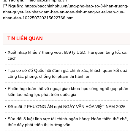
Nguồn:
https://baochinhphu.vn/ung-pho-bao-so-3-khan-truong-
nhat-quyet-liet-nhat-dam-bao-an-toan-tinh-mang-va-tai-san-cua-
nhan-dan-102250720215622766.htm
TIN LIÊN QUAN
Xuất nhập khẩu 7 tháng vượt 659 tỷ USD, Hải quan tăng tốc cải
cách
Tạo cơ sở để Quốc hội đánh giá chính xác, khách quan kết quả
công tác phòng, chống tội phạm thi hành án
Phiên họp toàn thể về ngoại giao khoa học công nghệ góp phần
kiến tạo năng lực phát triển quốc gia
Đề xuất 2 PHƯƠNG ÁN nghỉ NGÀY VĂN HÓA VIỆT NAM 2026
Sửa đổi 3 luật lĩnh vực tài chính-ngân hàng: Hoàn thiện thể chế,
thúc đẩy phát triển thị trường vốn