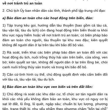
về nơi tránh trú an toàn
2. Chủ tịch Ủy ban nhân dân các tỉnh, thành phố tập trung chỉ đạo:
a) Bảo đảm an toàn cho các hoạt động trên biển, đảo:
1) Tập trung kêu gọi, hướng dẫn tàu thuyền (bao gồm cả tàu cá,
tàu vận tải, tàu du lịch) còn đang hoạt động trên biển thoát ra khỏi
khu vực nguy hiểm hoặc về nơi tránh trú an toàn; có biện pháp bảo
đảm an toàn cho người, tàu thuyền tại khu neo đậu; kiên quyết
không để người dân ở lại trên tàu khi bão đổ bộ vào.
2) Rà soát, triển khai các biện pháp bảo đảm an toàn đối với các
hoạt động du lịch, nuôi trồng thủy hải sản trên biển, cửa sông, ven
bờ; kiên quyết sơ tán, không để người dân ở lại trên lồng bè, chòi
canh nuôi trồng thủy sản trước và trong khi bão đổ bộ.
3) Căn cứ tình hình cụ thể, chủ động quyết định việc cấm biển đối
với tàu cá, tàu vận tải, tàu du lịch.
b) Bảo đảm an toàn khu vực ven biển và trên đất liền:
1) Chủ động rà soát các khu dân cư, tổ chức sơ tán người dân ra
khỏi các nhà yếu không đảm bảo an toàn, khu vực có nguy cơ bị
sạt lở đất, lũ ống, lũ quét, ngập sâu; chuẩn bị lực lượng, phương
tiện, trang thiết bị, nhu yếu phẩm theo phương châm "bốn tại chỗ"