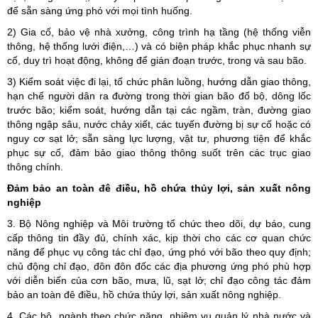
để sẵn sàng ứng phó với mọi tình huống.
2) Gia cố, bảo vệ nhà xưởng, công trình hạ tầng (hệ thống viễn
thông, hệ thống lưới điện,…) và có biện pháp khắc phục nhanh sự
cố, duy trì hoạt động, không để gián đoạn trước, trong và sau bão.
3) Kiểm soát việc đi lại, tổ chức phân luồng, hướng dẫn giao thông,
hạn chế người dân ra đường trong thời gian bão đổ bộ, dông lốc
trước bão; kiểm soát, hướng dẫn tại các ngầm, tràn, đường giao
thông ngập sâu, nước chảy xiết, các tuyến đường bị sự cố hoặc có
nguy cơ sạt lở; sẵn sàng lực lượng, vật tư, phương tiện để khắc
phục sự cố, đảm bảo giao thông thông suốt trên các trục giao
thông chính.
Đảm bảo an toàn đê điều, hồ chứa thủy lợi, sản xuất nông
nghiệp
3. Bộ Nông nghiệp và Môi trường tổ chức theo dõi, dự báo, cung
cấp thông tin đầy đủ, chính xác, kịp thời cho các cơ quan chức
năng để phục vụ công tác chỉ đạo, ứng phó với bão theo quy định;
chủ động chỉ đạo, đôn đôn đốc các địa phương ứng phó phù hợp
với diễn biến của cơn bão, mưa, lũ, sạt lở; chỉ đạo công tác đảm
bảo an toàn đê điều, hồ chứa thủy lợi, sản xuất nông nghiệp.
4. Các bộ, ngành theo chức năng, nhiệm vụ quản lý nhà nước và