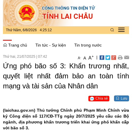
Thứ Năm, 6/8/2026
4
:
25
:
12
Toggl
navig
Trang chủ
Tin tức - Sự kiện
Tin trong nước
Thứ hai, 21/07/2025
|
07:42
+
|
A
-
A
A
Ứng phó bão số 3: Khẩn trương nhất,
quyết liệt nhất đảm bảo an toàn tính
mạng và tài sản của Nhân dân
Chia sẻ
Lưu
(laichau.gov.vn)
Thủ tướng Chính phủ Phạm Minh Chính vừa
ký Công điện số 117/CĐ-TTg ngày 20/7/2025 yêu cầu các Bộ
ngành, địa phương khẩn trương triển khai ứng phó khẩn cấp
với bão số 3.