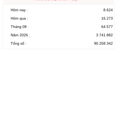
Hôm nay :
8.624
Hôm qua :
16.273
Tháng 08 :
64.577
Năm 2026 :
3.741.882
Tổng số :
90.258.342
CỔNG THÔNG TIN ĐIỆN TỬ TỈNH LAI CHÂU
Cơ quan chủ
Ủy ban nhân dân tỉnh Lai Châu
quản:
31/GP-TTĐT do Sở Văn hóa, Thể thao và
Giấy phép số:
Du lịch cấp 17/4/2026
Chịu trách
Hoàng Minh Hải - Chánh Văn phòng UBND
nhiệm chính:
tỉnh Lai Châu
Trụ sở:
Tầng 1,2,3 nhà B - Trung tâm Hành chính -
Điện thoại | Fax:
Chính trị tỉnh Lai Châu
Email:
02133.876.337; 02133.876.359 |
02133.876.356
laichau@chinhphu.vn