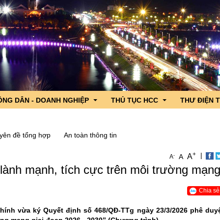
ÔNG DÂN - DOANH NGHIỆP
THỦ TỤC HCC
THƯ ĐIỆN 
yên đề tổng hợp
An toàn thông tin
 lãnh đạo
ng dân - Doanh nghiệp hỏi, Cơ quan nhà nước trả lời
DVC trực tuyến tỉnh Lai Châu
+
|
A
-
A
A
iểu Quốc hội tỉnh
c sản phẩm OCOP tỉnh Lai Châu
CSDL Quốc gia về TTHC
n lành mạnh, tích cực trên môi trường mạn
n ngành
nh hình xuất nhập khẩu qua cửa khẩu
TTHC nội bộ cơ quan HCNN
gười ứng cử đại biểu Quốc hội
hương
Chia sẻ
g lần thứ 4 năm 2026
ính vừa ký Quyết định số 468/QĐ-TTg ngày 23/3/2026 phê du