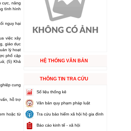
h cực, nâng
g tình hình
ào cuộc sống
ối nguy hại
hóa XVI và đại biểu Hội đồng nhân dân các cấp nhiệm kỳ 2026 - 2031
ua việc xây
g, giáo dục
ng
uản lý hoạt
ược phổ cập
HỆ THỐNG VĂN BẢN
uả; (5) Khả
g hàng Việt Nam
THÔNG TIN TRA CỨU
nghiệp cung
Số liệu thống kê
vấn, hỗ trợ
Văn bản quy phạm pháp luật
 em hoặc từ
Tra cứu bảo hiểm xã hội hộ gia đình
Báo cáo kinh tế - xã hội