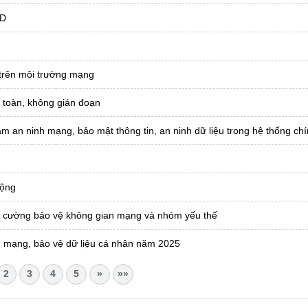
ID
c trên môi trường mạng
n toàn, không gián đoạn
 an ninh mạng, bảo mật thông tin, an ninh dữ liệu trong hệ thống chín
động
ng cường bảo vệ không gian mạng và nhóm yếu thế
h mạng, bảo vệ dữ liệu cá nhân năm 2025
2
3
4
5
»
»»