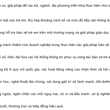
 vụ, giải pháp để các bộ, ngành, địa phương triển khai thực hiện như 
rí tuệ của trẻ em; thu hẹp khoảng cách số và mức độ tiếp cận thông ti
ạng hỗ trợ bảo vệ trẻ em trên môi trường mạng và giải pháp giáo dục
ng trách nhiệm của doanh nghiệp trong thực hiện các giải pháp bảo vệ 
số, hiện đại hóa các hệ thống thông tin phục vụ công tác bảo vệ trẻ 
ồng bộ ở quy mô quốc gia; các hoạt động nâng cao nhận thức xã hội 
 học, nghệ thuật đại chúng, nội dung giải trí số lành mạnh, bồi dưỡ
 ngừa, ngăn chặn các mối nguy hại, rủi ro và đấu tranh, xử lý nghi
suốt, thường trực và hiệp đồng hiệu quả;