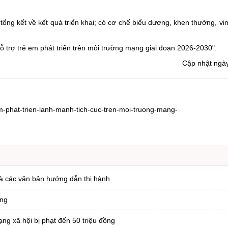
 tổng kết về kết quả triển khai; có cơ chế biểu dương, khen thưởng, vi
 trợ trẻ em phát triển trên môi trường mạng giai đoạn 2026-2030".
Cập nhật ngà
m-phat-trien-lanh-manh-tich-cuc-tren-moi-truong-mang-
và các văn bản hướng dẫn thi hành
ợng
ạng xã hội bị phạt đến 50 triệu đồng