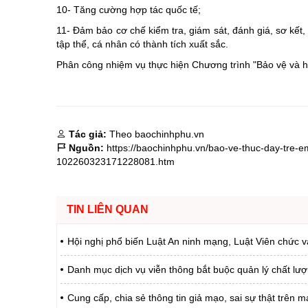
10- Tăng cường hợp tác quốc tế;
11- Đảm bảo cơ chế kiểm tra, giám sát, đánh giá, sơ kết,
tập thể, cá nhân có thành tích xuất sắc.
Phân công nhiệm vụ thực hiện Chương trình "Bảo vệ và hỗ
Tác giả:
Theo baochinhphu.vn
Nguồn:
https://baochinhphu.vn/bao-ve-thuc-day-tre-e
102260323171228081.htm
TIN LIÊN QUAN
Hội nghị phổ biến Luật An ninh mạng, Luật Viên chức 
Danh mục dịch vụ viễn thông bắt buộc quản lý chất lư
Cung cấp, chia sẻ thông tin giả mạo, sai sự thật trên m