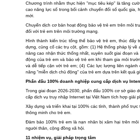
Chương trình nhằm thực hiện "mục tiêu kép" là tăng cườn
Chuyên đề tổ
cao năng lực số trong bối cảnh chuyển đổi số quốc gia, 
mới.
Chuyển dịch cơ bản hoạt động bảo vệ trẻ em trên môi t
đối với trẻ em trên môi trường mạng.
Hình thành kiến trúc tổng thể bảo vệ trẻ em, thúc đẩy 
dựng, củng cố các trụ cột, gồm: (1) Hệ thống pháp lý về
nâng cao nhận thức thống nhất, xuyên suốt giai đoạn và 
động của trẻ em và bảo vệ trẻ em khi tham gia môi trườ
và dễ tiếp cận với trẻ em; (4) Các lực lượng liên ngàn
năng "miễn dịch chủ động" của trẻ em dựa trên kết quả g
Phấn đấu 100% doanh nghiệp cung cấp dịch vụ Intern
Trong giai đoạn 2026-2030, phấn đấu 100% cơ sở giáo d
cấp dịch vụ truy nhập Internet tại Việt Nam tích hợp giải
Xây dựng và triển khai tại 100% các tỉnh, thành phố trực
thông minh cho trẻ em.
Đảm bảo 100% trẻ em là nạn nhân bị xâm hại trên môi 
người thân, cộng đồng xã hội.
11 nhiệm vụ, giải pháp trọng tâm