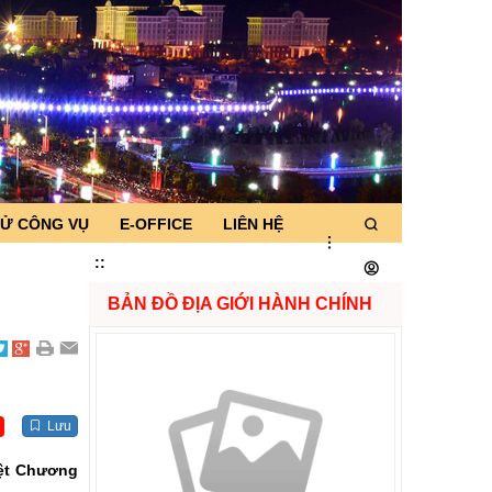
TỬ CÔNG VỤ
E-OFFICE
LIÊN HỆ
:
:
BẢN ĐỒ ĐỊA GIỚI HÀNH CHÍNH
g
Lưu
yệt Chương