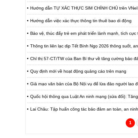
Hướng dẫn TỰ XÁC THỰC SIM CHÍNH CHỦ trên VNe
Hướng dẫn việc xác thực thông tin thuê bao di động
Bảo vệ, thúc đẩy trẻ em phát triển lành mạnh, tích cự
Thông tin liên lạc dịp Tết Bính Ngọ 2026 thông suốt, a
Chỉ thị 57-CT/TW của Ban Bí thư về tăng cường bảo đảm
Quy định mới về hoạt động quảng cáo trên mạng
Giả mạo văn bản của Bộ Nội vụ để lừa đảo người lao 
Quốc hội thông qua Luật An ninh mạng (sửa đổi): Tă
Lai Châu: Tập huấn công tác bảo đảm an toàn, an nin
1