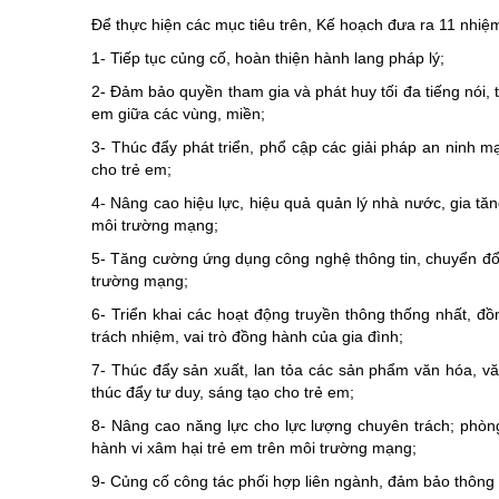
Để thực hiện các mục tiêu trên, Kế hoạch đưa ra 11 nhiệm
1- Tiếp tục củng cố, hoàn thiện hành lang pháp lý;
2- Đảm bảo quyền tham gia và phát huy tối đa tiếng nói, t
em giữa các vùng, miền;
3- Thúc đẩy phát triển, phổ cập các giải pháp an ninh m
cho trẻ em;
4- Nâng cao hiệu lực, hiệu quả quản lý nhà nước, gia tă
môi trường mạng;
5- Tăng cường ứng dụng công nghệ thông tin, chuyển đổi 
trường mạng;
6- Triển khai các hoạt động truyền thông thống nhất, đ
trách nhiệm, vai trò đồng hành của gia đình;
7- Thúc đẩy sản xuất, lan tỏa các sản phẩm văn hóa, văn
thúc đẩy tư duy, sáng tạo cho trẻ em;
8- Nâng cao năng lực cho lực lượng chuyên trách; phòng
hành vi xâm hại trẻ em trên môi trường mạng;
9- Củng cố công tác phối hợp liên ngành, đảm bảo thông 