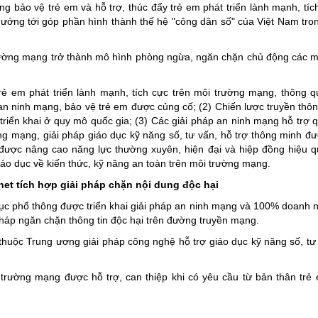
g bảo vệ trẻ em và hỗ trợ, thúc đẩy trẻ em phát triển lành mạnh, tíc
ng hợp
Giảm nghèo bền vững
hướng tới góp phần hình thành thế hệ "công dân số" của Việt Nam tron
Đưa nghị quyết của Đảng v
rường mạng trở thành mô hình phòng ngừa, ngăn chặn chủ động các m
Bầu cử đại biểu Quốc hội k
Đại hội Đảng các cấp
trẻ em phát triển lành mạnh, tích cực trên môi trường mạng, thông q
 an ninh mạng, bảo vệ trẻ em được củng cố; (2) Chiến lược truyền thôn
Gia đình hạnh phúc bền vữ
triển khai ở quy mô quốc gia; (3) Các giải pháp an ninh mạng hỗ trợ q
An toàn thông tin
ng mạng, giải pháp giáo dục kỹ năng số, tư vấn, hỗ trợ thông minh đ
h được nâng cao năng lực thường xuyên, hiện đại và hiệp đồng hiệu q
Thông tin biên giới
iáo dục về kiến thức, kỹ năng an toàn trên môi trường mạng.
Người Việt Nam ưu tiên dùn
et tích hợp giải pháp chặn nội dung độc hại
Điểm báo
ục phổ thông được triển khai giải pháp an ninh mạng và 100% doanh 
 pháp ngăn chặn thông tin độc hại trên đường truyền mạng.
Phóng sự ảnh
 thuộc Trung ương giải pháp công nghệ hỗ trợ giáo dục kỹ năng số, tư 
Chuyên mục khác
trường mạng được hỗ trợ, can thiệp khi có yêu cầu từ bản thân trẻ