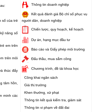
Thông tin doanh nghiệp
sau:
Kết quả đánh giá Bộ chỉ số phục vụ
n số của trẻ
người dân, doanh nghiệp
Chiến lược, quy hoạch, kế hoạch
 kỹ năng số
Dự án, hạng mục đầu tư
trẻ em trên
Báo cáo và Giấy phép môi trường
em trên môi
Đấu thầu, mua sắm công
Chương trình, đề tài khoa học
và thúc đẩy
Công khai ngân sách
ng tâm hồn,
Giá thị trường
Khen thưởng, xử phạt
êm minh các
Thông tin kết quả kiểm tra, giám sát
Thông tin vi phạm về đất đai