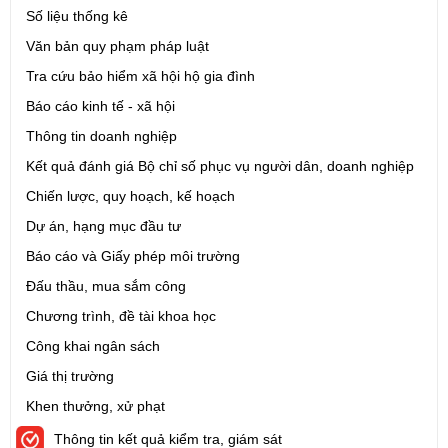
Số liệu thống kê
Ngày ban hành: (05/08/2026)
-
Ngày hiệu lực: (05/08/2026)
Văn bản quy phạm pháp luật
Số:
1699/QĐ-UBND
Tra cứu bảo hiểm xã hội hộ gia đình
Tên:
(Quyết định Ban hành Từ điển dữ liệu dùng chung tỉnh Lai
Báo cáo kinh tế - xã hội
Châu (Phiên bản 1.0))
Thông tin doanh nghiệp
Ngày ban hành: (05/08/2026)
-
Ngày hiệu lực: (05/08/2026)
Kết quả đánh giá Bộ chỉ số phục vụ người dân, doanh nghiệp
Số:
1721/QĐ-UBND
Chiến lược, quy hoạch, kế hoạch
Tên:
(Quyết định Phê duyệt phương án đấu giá quyền sử dụng
Dự án, hạng mục đầu tư
đất đối với 04 thửa đất thương mại, dịch vụ năm 2026 trên địa
bàn tỉnh Lai Châu)
Báo cáo và Giấy phép môi trường
Ngày ban hành: (07/08/2026)
-
Ngày hiệu lực: (07/08/2026)
Đấu thầu, mua sắm công
Chương trình, đề tài khoa học
Số:
6731/UBND-KTN
Công khai ngân sách
Tên:
(Công văn V/v triển khai thực hiện Nghị định số
303/2026/NĐ-CP ngày 01/8/2026 của Chính phủ sửa đổi, bổ
Giá thị trường
sung một số điều của Nghị định số 32/2024/NĐ-CP ngày
Khen thưởng, xử phạt
15/3/2024 của Chính phủ về quản lý, phát triển cụm công nghiệp)
Ngày ban hành: (06/08/2026)
Thông tin kết quả kiểm tra, giám sát