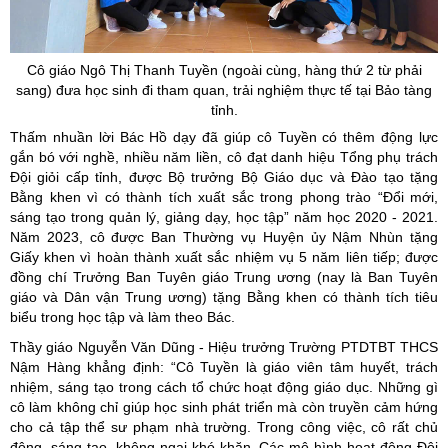
Cô giáo Ngô Thị Thanh Tuyền (ngoài cùng, hàng thứ 2 từ phải
sang) đưa học sinh đi tham quan, trải nghiệm thực tế tại Bảo tàng
tỉnh.
Thấm nhuần lời Bác Hồ dạy đã giúp cô Tuyền có thêm động lực
gắn bó với nghề, nhiều năm liền, cô đạt danh hiệu Tổng phụ trách
Đội giỏi cấp tỉnh, được Bộ trưởng Bộ Giáo dục và Đào tạo tặng
Bằng khen vì có thành tích xuất sắc trong phong trào “Đổi mới,
sáng tạo trong quản lý, giảng dạy, học tập” năm học 2020 - 2021.
Năm 2023, cô được Ban Thường vụ Huyện ủy Nậm Nhùn tặng
Giấy khen vì hoàn thành xuất sắc nhiệm vụ 5 năm liên tiếp; được
đồng chí Trưởng Ban Tuyên giáo Trung ương (nay là Ban Tuyên
giáo và Dân vận Trung ương) tặng Bằng khen có thành tích tiêu
biểu trong học tập và làm theo Bác.
Thầy giáo Nguyễn Văn Dũng - Hiệu trưởng Trường PTDTBT THCS
Nậm Hàng khẳng định: “Cô Tuyền là giáo viên tâm huyết, trách
nhiệm, sáng tạo trong cách tổ chức hoạt động giáo dục. Những gì
cô làm không chỉ giúp học sinh phát triển mà còn truyền cảm hứng
cho cả tập thể sư phạm nhà trường. Trong công việc, cô rất chủ
động, sáng tạo, không ngại khó khăn. Các mô hình hoạt động Đội