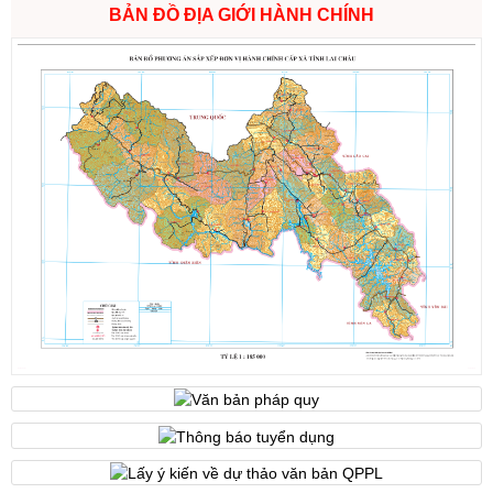
BẢN ĐỒ ĐỊA GIỚI HÀNH CHÍNH
Số:
1721/QĐ-UBND
Tên:
(Quyết định Phê duyệt phương án đấu giá quyền sử dụng
đất đối với 04 thửa đất thương mại, dịch vụ năm 2026 trên địa
bàn tỉnh Lai Châu)
Ngày ban hành: (07/08/2026)
-
Ngày hiệu lực: (07/08/2026)
Số:
6731/UBND-KTN
Tên:
(Công văn V/v triển khai thực hiện Nghị định số
303/2026/NĐ-CP ngày 01/8/2026 của Chính phủ sửa đổi, bổ
sung một số điều của Nghị định số 32/2024/NĐ-CP ngày
15/3/2024 của Chính phủ về quản lý, phát triển cụm công nghiệp)