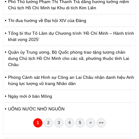
Phó Thủ tướng Phạm Thị Thanh Trà dâng hương tưởng niệm
Chủ tịch Hồ Chí Minh tại Khu di tích Kim Liên
Thi đua hướng về Đại hội XIV của Đảng
Tổng bí thư Tô Lâm dự Chương trình ‘Hồ Chí Minh – Hành trình
khát vọng 2025'
Quân ủy Trung ương, Bộ Quốc phòng trao tặng tượng chân
dung Chủ tịch Hồ Chí Minh cho các xã, phường thuộc tỉnh Lai
Châu
Phòng Cảnh sát Hình sự Công an Lai Châu nhận danh hiệu Anh
hùng lực lượng vũ trang Nhân dân
Ngày mới ở bản Mông
UỐNG NƯỚC NHỚ NGUỒN
1
2
3
4
5
»
»»