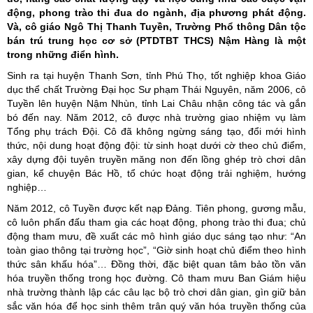
động, phong trào thi đua do ngành, địa phương phát động.
Và, cô giáo Ngô Thị Thanh Tuyền, Trường Phổ thông Dân tộc
bán trú trung học cơ sở (PTDTBT THCS) Nậm Hàng là một
trong những điển hình.
Sinh ra tại huyện Thanh Sơn, tỉnh Phú Thọ, tốt nghiệp khoa Giáo
dục thể chất Trường Đại học Sư phạm Thái Nguyên, năm 2006, cô
Tuyền lên huyện Nậm Nhùn, tỉnh Lai Châu nhận công tác và gắn
bó đến nay. Năm 2012, cô được nhà trường giao nhiệm vụ làm
Tổng phụ trách Đội. Cô đã không ngừng sáng tạo, đổi mới hình
thức, nội dung hoạt động đội: từ sinh hoạt dưới cờ theo chủ điểm,
xây dựng đội tuyên truyền măng non đến lồng ghép trò chơi dân
gian, kể chuyện Bác Hồ, tổ chức hoạt động trải nghiệm, hướng
nghiệp…
Năm 2012, cô Tuyền được kết nạp Đảng. Tiên phong, gương mẫu,
cô luôn phấn đấu tham gia các hoạt động, phong trào thi đua; chủ
động tham mưu, đề xuất các mô hình giáo dục sáng tạo như: “An
toàn giao thông tại trường học”, “Giờ sinh hoạt chủ điểm theo hình
thức sân khấu hóa”… Đồng thời, đặc biệt quan tâm bảo tồn văn
hóa truyền thống trong học đường. Cô tham mưu Ban Giám hiệu
nhà trường thành lập các câu lạc bộ trò chơi dân gian, gìn giữ bản
sắc văn hóa để học sinh thêm trân quý văn hóa truyền thống của