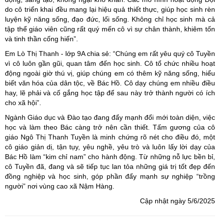
do cô triển khai đều mang lại hiệu quả thiết thực, giúp học sinh rèn
luyện kỹ năng sống, đạo đức, lối sống. Không chỉ học sinh mà cả
tập thể giáo viên cũng rất quý mến cô vì sự chân thành, khiêm tốn
và tinh thần cống hiến”.
Em Lò Thị Thanh - lớp 9A chia sẻ: “Chúng em rất yêu quý cô Tuyền
vì cô luôn gần gũi, quan tâm đến học sinh. Cô tổ chức nhiều hoạt
động ngoài giờ thú vị, giúp chúng em có thêm kỹ năng sống, hiểu
biết văn hóa của dân tộc, về Bác Hồ. Cô dạy chúng em nhiều điều
hay, lẽ phải và cố gắng học tập để sau này trở thành người có ích
cho xã hội”.
Ngành Giáo dục và Đào tạo đang đẩy mạnh đổi mới toàn diện, việc
học và làm theo Bác càng trở nên cần thiết. Tấm gương của cô
giáo Ngô Thị Thanh Tuyền là minh chứng rõ nét cho điều đó, một
cô giáo giản dị, tận tụy, yêu nghề, yêu trò và luôn lấy lời dạy của
Bác Hồ làm “kim chỉ nam” cho hành động. Từ những nỗ lực bền bỉ,
cô Tuyền đã, đang và sẽ tiếp tục lan tỏa những giá trị tốt đẹp đến
đồng nghiệp và học sinh, góp phần đẩy mạnh sự nghiệp “trồng
người” nơi vùng cao xã Nậm Hàng.
Cập nhật ngày 5/6/2025