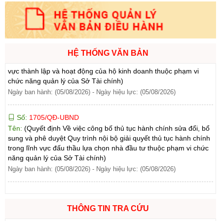
Ngày ban hành: (06/08/2026)
Số:
1701/QĐ-UBND
Tên:
(Quyết định Về việc công bố thủ tục hành chính được sửa
đổi, bổ sung và phê duyệt Quy trình nội bộ giải quyết trong lĩnh
HỆ THỐNG VĂN BẢN
vực thành lập và hoạt động của hộ kinh doanh thuộc phạm vi
chức năng quản lý của Sở Tài chính)
Ngày ban hành: (05/08/2026)
-
Ngày hiệu lực: (05/08/2026)
Số:
1705/QĐ-UBND
Tên:
(Quyết định Về việc công bố thủ tục hành chính sửa đổi, bổ
sung và phê duyệt Quy trình nội bộ giải quyết thủ tục hành chính
trong lĩnh vực đấu thầu lựa chọn nhà đầu tư thuộc phạm vi chức
năng quản lý của Sở Tài chính)
Ngày ban hành: (05/08/2026)
-
Ngày hiệu lực: (05/08/2026)
Số:
1700/QĐ-UBND
Tên:
(Quyết định Về việc công bố thủ tục hành chính mới ban
hành và Phê duyệt quy trình nội bộ giải quyết lĩnh vực đăng ký
THÔNG TIN TRA CỨU
hoạt động của Ngân hàng Chính sách xã hội thuộc phạm vi chức
năng quản lý của Sở Tài chính)