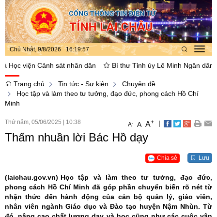
Chủ Nhật, 9/8/2026
16
:
19
:
57
Toggl
navig
ọc viện Cảnh sát nhân dân
Bí thư Tỉnh ủy Lê Minh Ngân dâng hoa, 
Trang chủ
Tin tức - Sự kiện
Chuyên đề
Học tập và làm theo tư tưởng, đạo đức, phong cách Hồ Chí
Minh
Thứ năm, 05/06/2025
|
10:38
+
|
A
-
A
A
Thấm nhuần lời Bác Hồ dạy
Chia sẻ
Lưu
(laichau.gov.vn)
Học tập và làm theo tư tưởng, đạo đức,
phong cách Hồ Chí Minh đã góp phần chuyển biến rõ nét từ
nhận thức đến hành động của cán bộ quản lý, giáo viên,
nhân viên ngành Giáo dục và Đào tạo huyện Nậm Nhùn. Từ
đó, nâng cao chất lượng dạy và học cũng như các cuộc vận