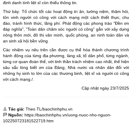
định danh tính liệt sĩ còn thiếu thông tin.
Thứ bảy: Tổ chức tốt các hoạt động tri ân, tưởng niệm, thăm hỏi,
tôn vinh người có công với cách mạng một cách thiết thực, chu
đáo, tránh hình thức, lãng phí. Phát động các phong trào "Đền ơn
đáp nghĩa", "Toàn dân chăm sóc người có công" gắn với xây dựng
nông thôn mới, đô thị văn minh, quốc phòng, an ninh toàn dân và
an sinh xã hội bền vững.
Các nhiệm vụ nêu trên cần được cụ thể hóa thành chương trình
hành động của từng địa phương, làng xã, tổ dân phố, từng ngành,
từng cơ quan đoàn thể, với tinh thần trách nhiệm cao nhất, thể hiện
sâu sắc lòng biết ơn của Đảng, Nhà nước và nhân dân đối với
những hy sinh to lớn của các thương binh, liệt sĩ và người có công
với cách mạng./.
Cập nhật ngày 23/7/2025
Tác giả:
Theo TL/baochinhphu.vn
Nguồn:
https://baochinhphu.vn/uong-nuoc-nho-nguon-
102250723181522719.htm