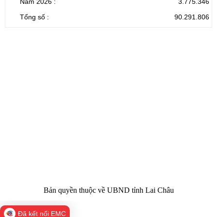
Năm 2026 :
3.775.346
Tổng số :
90.291.806
CỔNG THÔNG TIN ĐIỆN TỬ TỈNH LAI CHÂU
Cơ quan chủ
Ủy ban nhân dân tỉnh Lai Châu
quản:
31/GP-TTĐT do Sở Văn hóa, Thể thao và
Giấy phép số:
Du lịch cấp 17/4/2026
Chịu trách
Hoàng Minh Hải - Chánh Văn phòng UBND
nhiệm chính:
tỉnh Lai Châu
Trụ sở:
Tầng 1,2,3 nhà B - Trung tâm Hành chính -
Điện thoại | Fax:
Chính trị tỉnh Lai Châu
Email:
02133.876.337; 02133.876.359 |
02133.876.356
laichau@chinhphu.vn
Bản quyền thuộc về UBND tỉnh Lai Châu
Đã kết nối EMC