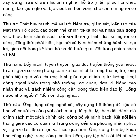
xây dựng, sửa chữa nhà tình nghĩa, hỗ trợ y tế, phục hồi chức
năng, đào tạo nghề và tạo việc làm bền vững cho con em người có
công.
Thứ tư: Phát huy mạnh mẽ vai trò kiểm tra, giám sát, kiến tạo của
Mặt trận Tổ quốc, các đoàn thể chính trị-xã hội và nhân dân trong
việc thực hiện chính sách đối với thương binh, liệt sĩ, người có
công; đồng thời phát hiện, kịp thời xử lý nghiêm những hành vi trục
lợi, gian dối trong kê khai hồ sơ để hưởng ưu đãi trong chính sách
xã hội.
Thứ năm: Đẩy mạnh tuyên truyền, giáo dục truyền thống yêu nước,
tri ân người có công trong toàn xã hội, nhất là trong thế hệ trẻ; lồng
ghép hiệu quả vào chương trình giáo dục chính trị tư tưởng, hoạt
động ngoại khóa trong nhà trường, cơ quan, đơn vị. Nâng cao
nhận thức và trách nhiệm công dân trong thực hiện đạo lý "Uống
nước nhớ nguồn", "đền ơn đáp nghĩa".
Thứ sáu: Ứng dụng công nghệ số, xây dựng hệ thống dữ liệu số
hóa về người có công với cách mạng để quản lý, theo dõi, đánh giá
chính sách một cách chính xác, đồng bộ và minh bạch. Kết nối liên
thông giữa các cơ quan từ Trung ương đến địa phương nhằm phục
vụ người dân thuận tiện và hiệu quả hơn. Ứng dụng tiến bộ khoa
học công nghệ trong công tác tìm kiếm, quy tập hài cốt liệt sĩ, xác