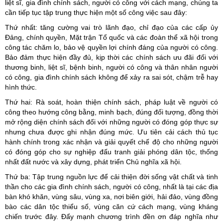
liệt sĩ, gia đình chính sách, người có công với cách mạng, chúng ta
cần tiếp tục tập trung thực hiện một số công việc sau đây:
Thứ nhất: tăng cường vai trò lãnh đạo, chỉ đạo của các cấp ủy
Đảng, chính quyền, Mặt trận Tổ quốc và các đoàn thể xã hội trong
công tác chăm lo, bảo vệ quyền lợi chính đáng của người có công.
Bảo đảm thực hiện đầy đủ, kịp thời các chính sách ưu đãi đối với
thương binh, liệt sĩ, bệnh binh, người có công và thân nhân người
có công, gia đình chính sách không để xảy ra sai sót, chậm trễ hay
hình thức.
Thứ hai: Rà soát, hoàn thiện chính sách, pháp luật về người có
công theo hướng công bằng, minh bạch, đúng đối tượng, đồng thời
mở rộng diện chính sách đối với những người có đóng góp thực sự
nhưng chưa được ghi nhận đúng mức. Ưu tiên cải cách thủ tục
hành chính trong xác nhận và giải quyết chế độ cho những người
có đóng góp cho sự nghiệp đấu tranh giải phóng dân tộc, thống
nhất đất nước và xây dựng, phát triển Chủ nghĩa xã hội.
Thứ ba: Tập trung nguồn lực để cải thiện đời sống vật chất và tinh
thần cho các gia đình chính sách, người có công, nhất là tại các địa
bàn khó khăn, vùng sâu, vùng xa, nơi biên giới, hải đảo, vùng đồng
bào các dân tộc thiểu số, vùng căn cứ cách mạng, vùng kháng
chiến trước đây. Đẩy mạnh chương trình đền ơn đáp nghĩa như