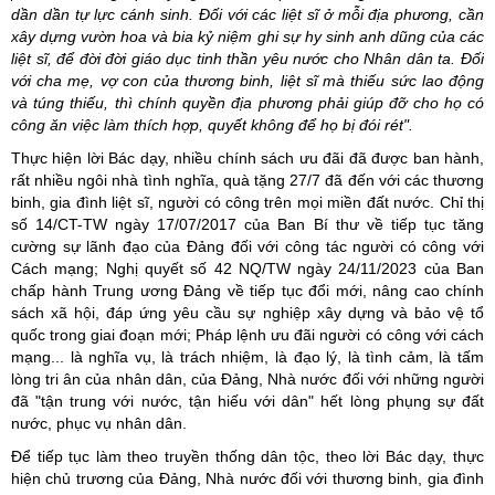
dần dần tự lực cánh sinh. Đối với các liệt sĩ ở mỗi địa phương, cần
xây dựng vườn hoa và bia kỷ niệm ghi sự hy sinh anh dũng của các
liệt sĩ, để đời đời giáo dục tinh thần yêu nước cho Nhân dân ta. Đối
với cha mẹ, vợ con của thương binh, liệt sĩ mà thiếu sức lao động
và túng thiếu, thì chính quyền địa phương phải giúp đỡ cho họ có
công ăn việc làm thích hợp, quyết không để họ bị đói rét".
Thực hiện lời Bác dạy, nhiều chính sách ưu đãi đã được ban hành,
rất nhiều ngôi nhà tình nghĩa, quà tặng 27/7 đã đến với các thương
binh, gia đình liệt sĩ, người có công trên mọi miền đất nước. Chỉ thị
số 14/CT-TW ngày 17/07/2017 của Ban Bí thư về tiếp tục tăng
cường sự lãnh đạo của Đảng đối với công tác người có công với
Cách mạng; Nghị quyết số 42 NQ/TW ngày 24/11/2023 của Ban
chấp hành Trung ương Đảng về tiếp tục đổi mới, nâng cao chính
sách xã hội, đáp ứng yêu cầu sự nghiệp xây dựng và bảo vệ tổ
quốc trong giai đoạn mới; Pháp lệnh ưu đãi người có công với cách
mạng... là nghĩa vụ, là trách nhiệm, là đạo lý, là tình cảm, là tấm
lòng tri ân của nhân dân, của Đảng, Nhà nước đối với những người
đã "tận trung với nước, tận hiếu với dân" hết lòng phụng sự đất
nước, phục vụ nhân dân.
Để tiếp tục làm theo truyền thống dân tộc, theo lời Bác dạy, thực
hiện chủ trương của Đảng, Nhà nước đối với thương binh, gia đình