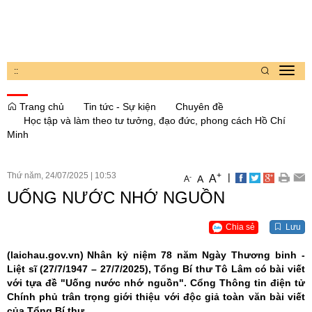
:
:
Toggl
navig
Trang chủ
Tin tức - Sự kiện
Chuyên đề
Học tập và làm theo tư tưởng, đạo đức, phong cách Hồ Chí
Minh
Thứ năm, 24/07/2025
|
10:53
+
|
A
-
A
A
UỐNG NƯỚC NHỚ NGUỒN
Chia sẻ
Lưu
(laichau.gov.vn)
Nhân kỷ niệm 78 năm Ngày Thương binh -
Liệt sĩ (27/7/1947 – 27/7/2025), Tổng Bí thư Tô Lâm có bài viết
với tựa đề "Uống nước nhớ nguồn". Cổng Thông tin điện tử
Chính phủ trân trọng giới thiệu với độc giả toàn văn bài viết
của Tổng Bí thư.