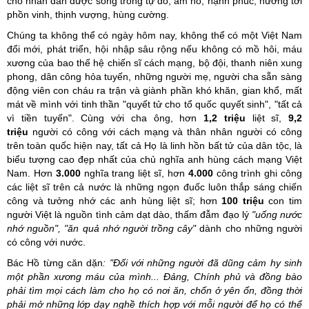
cho nhân dân được sống trong tự do, ấm no, hạnh phúc, hướng tới
phồn vinh, thịnh vượng, hùng cường.
Chúng ta không thể có ngày hôm nay, không thể có một Việt Nam
đổi mới, phát triển, hội nhập sâu rộng nếu không có mồ hôi, máu
xương của bao thế hệ chiến sĩ cách mạng, bộ đội, thanh niên xung
phong, dân công hỏa tuyến, những người mẹ, người cha sẵn sàng
động viên con cháu ra trận và giành phần khó khăn, gian khổ, mất
mát về mình với tinh thần "quyết tử cho tổ quốc quyết sinh", "tất cả
vì tiền tuyến". Cùng với cha ông, hơn
1,2 triệu
liệt sĩ,
9,2
triệu
người có công với cách mạng và thân nhân người có công
trên toàn quốc hiện nay, tất cả Họ là linh hồn bất tử của dân tộc, là
biểu tượng cao đẹp nhất của chủ nghĩa anh hùng cách mạng Việt
Nam. Hơn
3.000
nghĩa trang liệt sĩ, hơn
4.000
công trình ghi công
các liệt sĩ trên cả nước là những ngọn đuốc luôn thắp sáng chiến
công và tưởng nhớ các anh hùng liệt sĩ; hơn
100 triệu
con tim
người Việt là nguồn tình cảm dạt dào, thấm đẫm đạo lý
"uống nước
nhớ nguồn", "ăn quả nhớ người trồng cây"
dành cho những người
có công với nước.
Bác Hồ từng căn dặn
: "Đối với những người đã dũng cảm hy sinh
một phần xương máu của mình... Đảng, Chính phủ và đồng bào
phải tìm mọi cách làm cho họ có nơi ăn, chốn ở yên ổn, đồng thời
phải mở những lớp dạy nghề thích hợp với mỗi người để họ có thể