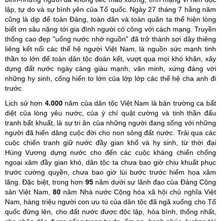
lập, tự do và sự bình yên của Tổ quốc. Ngày 27 tháng 7 hằng năm
cũng là dịp để toàn Đảng, toàn dân và toàn quân ta thể hiện lòng
biết ơn sâu nặng tới gia đình người có công với cách mạng. Truyền
thống cao đẹp "uống nước nhớ nguồn" đã trở thành sợi dây thiêng
liêng kết nối các thế hệ người Việt Nam, là nguồn sức mạnh tinh
thần to lớn để toàn dân tộc đoàn kết, vượt qua mọi khó khăn, xây
dựng đất nước ngày càng giàu mạnh, văn minh, xứng đáng với
những hy sinh, cống hiến to lớn của lớp lớp các thế hệ cha anh đi
trước.
Lịch sử hơn
4.000
năm của dân tộc Việt Nam là bản trường ca bất
diệt của lòng yêu nước, của ý chí quật cường và tinh thần đấu
tranh bất khuất, là sự tri ân của những người đang sống với những
người đã hiến dâng cuộc đời cho non sông đất nước. Trải qua các
cuộc chiến tranh giữ nước đầy gian khổ và hy sinh, từ thời đại
Hùng Vương dựng nước cho đến các cuộc kháng chiến chống
ngoại xâm đầy gian khó, dân tộc ta chưa bao giờ chịu khuất phục
trước cường quyền, chưa bao giờ lùi bước trước hiểm họa xâm
lăng. Đặc biệt, trong hơn
95
năm dưới sự lãnh đạo của Đảng Cộng
sản Việt Nam,
80
năm Nhà nước Cộng hòa xã hội chủ nghĩa Việt
Nam, hàng triệu người con ưu tú của dân tộc đã ngã xuống cho Tổ
quốc đứng lên, cho đất nước được độc lập, hòa bình, thống nhất,