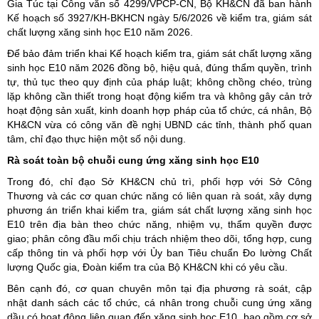
Gia Túc tại Công văn số 4299/VPCP-CN, Bộ KH&CN đã ban hành
Kế hoạch số 3927/KH-BKHCN ngày 5/6/2026 về kiểm tra, giám sát
chất lượng xăng sinh học E10 năm 2026.
Để bảo đảm triển khai Kế hoạch kiểm tra, giám sát chất lượng xăng
sinh học E10 năm 2026 đồng bộ, hiệu quả, đúng thẩm quyền, trình
tự, thủ tục theo quy định của pháp luật; không chồng chéo, trùng
lặp không cần thiết trong hoạt động kiểm tra và không gây cản trở
hoạt động sản xuất, kinh doanh hợp pháp của tổ chức, cá nhân, Bộ
KH&CN vừa có công văn đề nghị UBND các tỉnh, thành phố quan
tâm, chỉ đạo thực hiện một số nội dung.
Rà soát toàn bộ chuỗi cung ứng xăng sinh học E10
Trong đó, chỉ đạo Sở KH&CN chủ trì, phối hợp với Sở Công
Thương và các cơ quan chức năng có liên quan rà soát, xây dựng
phương án triển khai kiểm tra, giám sát chất lượng xăng sinh học
E10 trên địa bàn theo chức năng, nhiệm vụ, thẩm quyền được
giao; phân công đầu mối chịu trách nhiệm theo dõi, tổng hợp, cung
cấp thông tin và phối hợp với Ủy ban Tiêu chuẩn Đo lường Chất
lượng Quốc gia, Đoàn kiểm tra của Bộ KH&CN khi có yêu cầu.
Bên cạnh đó, cơ quan chuyên môn tại địa phương rà soát, cập
nhật danh sách các tổ chức, cá nhân trong chuỗi cung ứng xăng
dầu có hoạt động liên quan đến xăng sinh học E10, bao gồm cơ sở