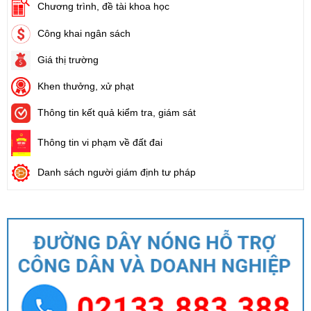
chức năng quản lý của Sở Tài chính)
Chương trình, đề tài khoa học
Ngày ban hành: (05/08/2026)
-
Ngày hiệu lực: (05/08/2026)
Công khai ngân sách
Số:
1705/QĐ-UBND
Giá thị trường
Tên:
(Quyết định Về việc công bố thủ tục hành chính sửa đổi, bổ
sung và phê duyệt Quy trình nội bộ giải quyết thủ tục hành chính
Khen thưởng, xử phạt
trong lĩnh vực đấu thầu lựa chọn nhà đầu tư thuộc phạm vi chức
năng quản lý của Sở Tài chính)
Thông tin kết quả kiểm tra, giám sát
Ngày ban hành: (05/08/2026)
-
Ngày hiệu lực: (05/08/2026)
Thông tin vi phạm về đất đai
Số:
1700/QĐ-UBND
Danh sách người giám định tư pháp
Tên:
(Quyết định Về việc công bố thủ tục hành chính mới ban
hành và Phê duyệt quy trình nội bộ giải quyết lĩnh vực đăng ký
hoạt động của Ngân hàng Chính sách xã hội thuộc phạm vi chức
năng quản lý của Sở Tài chính)
Ngày ban hành: (05/08/2026)
-
Ngày hiệu lực: (05/08/2026)
Số:
1699/QĐ-UBND
Tên:
(Quyết định Ban hành Từ điển dữ liệu dùng chung tỉnh Lai
Châu (Phiên bản 1.0))