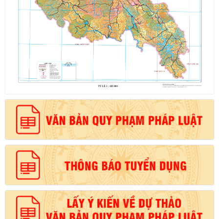
Số:
1721/QĐ-UBND
Tên:
(Quyết định Phê duyệt phương án đấu giá quyền sử dụng
đất đối với 04 thửa đất thương mại, dịch vụ năm 2026 trên địa
bàn tỉnh Lai Châu)
Ngày ban hành: (07/08/2026)
-
Ngày hiệu lực: (07/08/2026)
Số:
6731/UBND-KTN
Tên:
(Công văn V/v triển khai thực hiện Nghị định số
303/2026/NĐ-CP ngày 01/8/2026 của Chính phủ sửa đổi, bổ
sung một số điều của Nghị định số 32/2024/NĐ-CP ngày
15/3/2024 của Chính phủ về quản lý, phát triển cụm công nghiệp)
Ngày ban hành: (06/08/2026)
Số:
1701/QĐ-UBND
Tên:
(Quyết định Về việc công bố thủ tục hành chính được sửa
đổi, bổ sung và phê duyệt Quy trình nội bộ giải quyết trong lĩnh