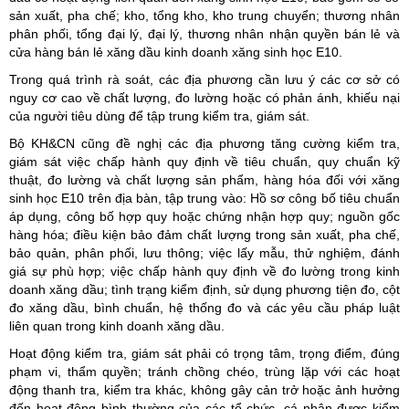
sản xuất, pha chế; kho, tổng kho, kho trung chuyển; thương nhân
phân phối, tổng đại lý, đại lý, thương nhân nhận quyền bán lẻ và
cửa hàng bán lẻ xăng dầu kinh doanh xăng sinh học E10.
Trong quá trình rà soát, các địa phương cần lưu ý các cơ sở có
nguy cơ cao về chất lượng, đo lường hoặc có phản ánh, khiếu nại
của người tiêu dùng để tập trung kiểm tra, giám sát.
Bộ KH&CN cũng đề nghị các địa phương tăng cường kiểm tra,
giám sát việc chấp hành quy định về tiêu chuẩn, quy chuẩn kỹ
thuật, đo lường và chất lượng sản phẩm, hàng hóa đối với xăng
sinh học E10 trên địa bàn, tập trung vào: Hồ sơ công bố tiêu chuẩn
áp dụng, công bố hợp quy hoặc chứng nhận hợp quy; nguồn gốc
hàng hóa; điều kiện bảo đảm chất lượng trong sản xuất, pha chế,
bảo quản, phân phối, lưu thông; việc lấy mẫu, thử nghiệm, đánh
giá sự phù hợp; việc chấp hành quy định về đo lường trong kinh
doanh xăng dầu; tình trạng kiểm định, sử dụng phương tiện đo, cột
đo xăng dầu, bình chuẩn, hệ thống đo và các yêu cầu pháp luật
liên quan trong kinh doanh xăng dầu.
Hoạt động kiểm tra, giám sát phải có trọng tâm, trọng điểm, đúng
phạm vi, thẩm quyền; tránh chồng chéo, trùng lặp với các hoạt
động thanh tra, kiểm tra khác, không gây cản trở hoặc ảnh hưởng
đến hoạt động bình thường của các tổ chức, cá nhân được kiểm