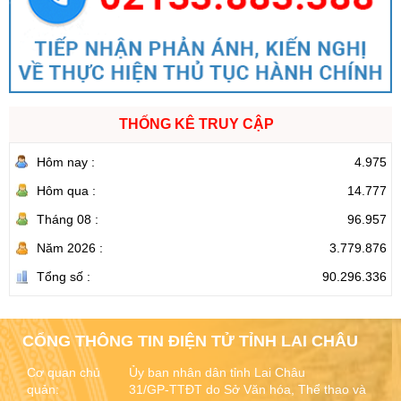
Ngày ban hành: (05/08/2026)
-
Ngày hiệu lực: (05/08/2026)
THỐNG KÊ TRUY CẬP
Hôm nay :
4.975
Hôm qua :
14.777
Tháng 08 :
96.957
Năm 2026 :
3.779.876
Tổng số :
90.296.336
CỔNG THÔNG TIN ĐIỆN TỬ TỈNH LAI CHÂU
Cơ quan chủ
Ủy ban nhân dân tỉnh Lai Châu
quản:
31/GP-TTĐT do Sở Văn hóa, Thể thao và