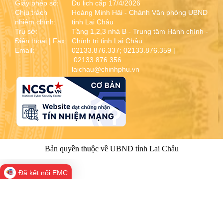
Giấy phép số:
Du lịch cấp 17/4/2026
Chịu trách
Hoàng Minh Hải - Chánh Văn phòng UBND
nhiệm chính:
tỉnh Lai Châu
Trụ sở:
Tầng 1,2,3 nhà B - Trung tâm Hành chính -
Điện thoại | Fax:
Chính trị tỉnh Lai Châu
Email:
02133.876.337; 02133.876.359 |
02133.876.356
laichau@chinhphu.vn
Bản quyền thuộc về UBND tỉnh Lai Châu
Đã kết nối EMC