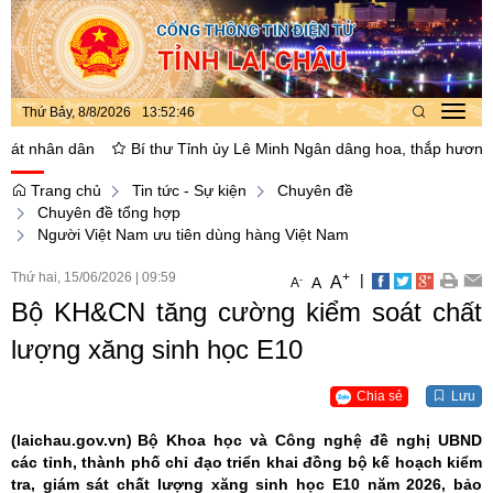
Thứ Bảy, 8/8/2026
13
:
52
:
47
Toggl
navig
nhân dân
Bí thư Tỉnh ủy Lê Minh Ngân dâng hoa, thắp hương tại Nhà
Trang chủ
Tin tức - Sự kiện
Chuyên đề
Chuyên đề tổng hợp
Người Việt Nam ưu tiên dùng hàng Việt Nam
Thứ hai, 15/06/2026
|
09:59
+
|
A
-
A
A
Bộ KH&CN tăng cường kiểm soát chất
lượng xăng sinh học E10
Chia sẻ
Lưu
(laichau.gov.vn)
Bộ Khoa học và Công nghệ đề nghị UBND
các tỉnh, thành phố chỉ đạo triển khai đồng bộ kế hoạch kiểm
tra, giám sát chất lượng xăng sinh học E10 năm 2026, bảo