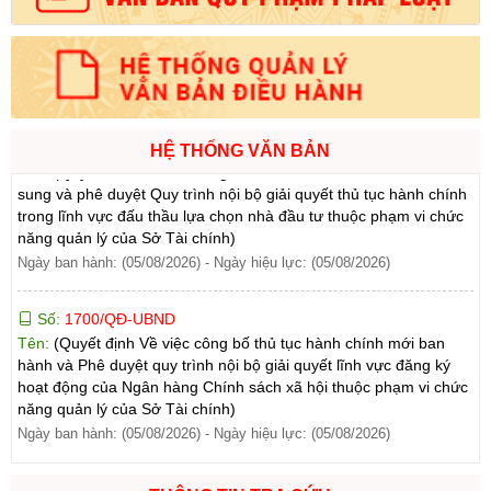
vực thành lập và hoạt động của hộ kinh doanh thuộc phạm vi
chức năng quản lý của Sở Tài chính)
Ngày ban hành: (05/08/2026)
-
Ngày hiệu lực: (05/08/2026)
Số:
1705/QĐ-UBND
Tên:
(Quyết định Về việc công bố thủ tục hành chính sửa đổi, bổ
HỆ THỐNG VĂN BẢN
sung và phê duyệt Quy trình nội bộ giải quyết thủ tục hành chính
trong lĩnh vực đấu thầu lựa chọn nhà đầu tư thuộc phạm vi chức
năng quản lý của Sở Tài chính)
Ngày ban hành: (05/08/2026)
-
Ngày hiệu lực: (05/08/2026)
Số:
1700/QĐ-UBND
Tên:
(Quyết định Về việc công bố thủ tục hành chính mới ban
hành và Phê duyệt quy trình nội bộ giải quyết lĩnh vực đăng ký
hoạt động của Ngân hàng Chính sách xã hội thuộc phạm vi chức
năng quản lý của Sở Tài chính)
Ngày ban hành: (05/08/2026)
-
Ngày hiệu lực: (05/08/2026)
Số:
1699/QĐ-UBND
Tên:
(Quyết định Ban hành Từ điển dữ liệu dùng chung tỉnh Lai