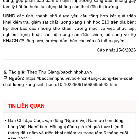
dùng, góp phần bảo đảm ổn định thị trường xăng dầu, không gây
tâm lý bất ổn hoặc tác động không cần thiết đến thị trường.
UBND các tỉnh, thành phố được yêu cầu tổng hợp kết quả triển
khai kiểm tra, giám sát chất lượng xăng sinh học E10 trên địa bàn;
kịp thời báo cáo những khó khăn, vướng mắc, vụ việc phức tạp,
nghiêm trọng hoặc các nội dung cần điều chỉnh, bổ sung về Bộ
KH&CN để tổng hợp, hướng dẫn, báo cáo cấp có thẩm quyền.
Cập nhật 15/6/2026
Tác giả:
Theo Thu Giang/baochinhphu.vn
Nguồn:
https://baochinhphu.vn/bo-khcn-tang-cuong-kiem-soat-
chat-luong-xang-sinh-hoc-e10-102260615090855543.htm
TIN LIÊN QUAN
Ban Chỉ đạo Cuộc vận động “Người Việt Nam ưu tiên dùng
hàng Việt Nam” tỉnh: Hội nghị đánh giá kết quả thực hiện 6
tháng đầu năm và triển khai nhiệm vụ trọng tâm 6 tháng cuối
năm 2026