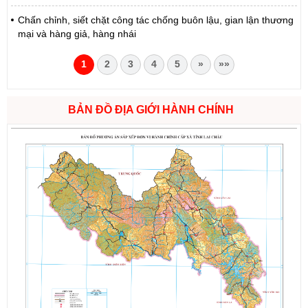
Số:
6731/UBND-KTN
Chấn chỉnh, siết chặt công tác chống buôn lậu, gian lận thương
Tên:
(Công văn V/v triển khai thực hiện Nghị định số
mại và hàng giả, hàng nhái
303/2026/NĐ-CP ngày 01/8/2026 của Chính phủ sửa đổi, bổ
sung một số điều của Nghị định số 32/2024/NĐ-CP ngày
1
2
3
4
5
»
»»
15/3/2024 của Chính phủ về quản lý, phát triển cụm công nghiệp)
Ngày ban hành: (06/08/2026)
BẢN ĐỒ ĐỊA GIỚI HÀNH CHÍNH
Số:
1701/QĐ-UBND
Tên:
(Quyết định Về việc công bố thủ tục hành chính được sửa
đổi, bổ sung và phê duyệt Quy trình nội bộ giải quyết trong lĩnh
vực thành lập và hoạt động của hộ kinh doanh thuộc phạm vi
chức năng quản lý của Sở Tài chính)
Ngày ban hành: (05/08/2026)
-
Ngày hiệu lực: (05/08/2026)
Số:
1705/QĐ-UBND
Tên:
(Quyết định Về việc công bố thủ tục hành chính sửa đổi, bổ
sung và phê duyệt Quy trình nội bộ giải quyết thủ tục hành chính
trong lĩnh vực đấu thầu lựa chọn nhà đầu tư thuộc phạm vi chức
năng quản lý của Sở Tài chính)
Ngày ban hành: (05/08/2026)
-
Ngày hiệu lực: (05/08/2026)