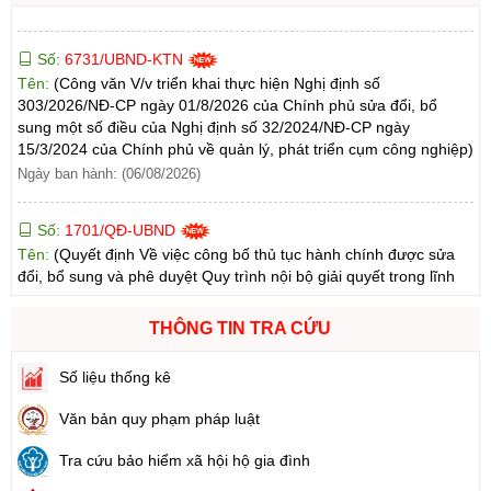
Số:
6731/UBND-KTN
Tên:
(Công văn V/v triển khai thực hiện Nghị định số
303/2026/NĐ-CP ngày 01/8/2026 của Chính phủ sửa đổi, bổ
sung một số điều của Nghị định số 32/2024/NĐ-CP ngày
15/3/2024 của Chính phủ về quản lý, phát triển cụm công nghiệp)
Ngày ban hành: (06/08/2026)
Số:
1701/QĐ-UBND
Tên:
(Quyết định Về việc công bố thủ tục hành chính được sửa
đổi, bổ sung và phê duyệt Quy trình nội bộ giải quyết trong lĩnh
vực thành lập và hoạt động của hộ kinh doanh thuộc phạm vi
chức năng quản lý của Sở Tài chính)
Ngày ban hành: (05/08/2026)
-
Ngày hiệu lực: (05/08/2026)
THÔNG TIN TRA CỨU
Số:
1705/QĐ-UBND
Số liệu thống kê
Tên:
(Quyết định Về việc công bố thủ tục hành chính sửa đổi, bổ
sung và phê duyệt Quy trình nội bộ giải quyết thủ tục hành chính
Văn bản quy phạm pháp luật
trong lĩnh vực đấu thầu lựa chọn nhà đầu tư thuộc phạm vi chức
năng quản lý của Sở Tài chính)
Tra cứu bảo hiểm xã hội hộ gia đình
Ngày ban hành: (05/08/2026)
-
Ngày hiệu lực: (05/08/2026)