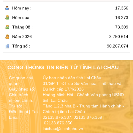
Hôm nay :
17.356
Hôm qua :
16.273
Tháng 08 :
73.309
Năm 2026 :
3.750.614
Tổng số :
90.267.074
CỔNG THÔNG TIN ĐIỆN TỬ TỈNH LAI CHÂU
Cơ quan chủ
Ủy ban nhân dân tỉnh Lai Châu
quản:
31/GP-TTĐT do Sở Văn hóa, Thể thao và
Giấy phép số:
Du lịch cấp 17/4/2026
Chịu trách
Hoàng Minh Hải - Chánh Văn phòng UBND
nhiệm chính:
tỉnh Lai Châu
Trụ sở:
Tầng 1,2,3 nhà B - Trung tâm Hành chính -
Điện thoại | Fax:
Chính trị tỉnh Lai Châu
Email:
02133.876.337; 02133.876.359 |
02133.876.356
laichau@chinhphu.vn