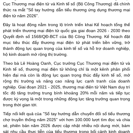
Cục Thương mại điện tử và Kinh tế số (Bộ Công Thương) đã chính
thức ra mắt "Sổ tay hướng dẫn tiểu thương ứng dụng thương mại
điện tử năm 2026".
Đây là hoạt động nằm trong lộ trình triển khai Kế hoạch tổng thể
phát triển thương mại điện tử quốc gia giai đoạn 2026 - 2030 theo
Quyết định số 1568/QĐ-BCT của Bộ Công Thương. Kế hoạch đặt
mục tiêu thúc đẩy thương mại điện tử phát triển bền vững, trở
thành động lực quan trọng của kinh tế số và hỗ trợ doanh nghiệp,
hộ kinh doanh mở rộng thị trường.
Theo bà Lê Hoàng Oanh, Cục trưởng Cục Thương mại điện tử và
Kinh tế số, thương mại điện tử không chỉ là một kênh phân phối
hiện đại mà còn là động lực quan trọng thúc đẩy kinh tế số, mở
rộng thị trường và nâng cao năng lực cạnh tranh của doanh
nghiệp. Giai đoạn 2021 - 2025, thương mại điện tử Việt Nam duy trì
tốc độ tăng trưởng trung bình khoảng 20% mỗi năm và tiếp tục
được kỳ vọng là một trong những động lực tăng trưởng quan trọng
trong thời gian tới.
Tiếp nối kết quả của "Sổ tay hướng dẫn chuyển đổi số tiểu thương
chợ truyền thống năm 2025" với hơn 100.000 lượt tìm đọc và chia
sẻ, phiên bản năm 2026 được cập nhật nhiều nội dung mới, bám
sát nhu cầu thực tiễn của tiểu thương trong bối cảnh kinh doanh