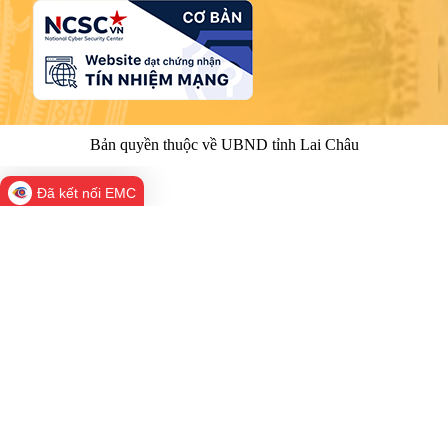
Bản quyền thuộc về UBND tỉnh Lai Châu
Đã kết nối EMC