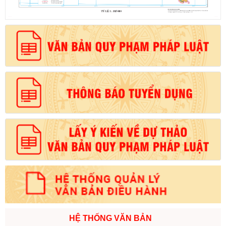
Số:
1700/QĐ-UBND
Tên:
(Quyết định Về việc công bố thủ tục hành chính mới ban
hành và Phê duyệt quy trình nội bộ giải quyết lĩnh vực đăng ký
hoạt động của Ngân hàng Chính sách xã hội thuộc phạm vi chức
năng quản lý của Sở Tài chính)
Ngày ban hành: (05/08/2026)
-
Ngày hiệu lực: (05/08/2026)
Số:
1699/QĐ-UBND
Tên:
(Quyết định Ban hành Từ điển dữ liệu dùng chung tỉnh Lai
Châu (Phiên bản 1.0))
Ngày ban hành: (05/08/2026)
-
Ngày hiệu lực: (05/08/2026)
Số:
1702/QĐ-UBND
Tên:
(Quyết định Về việc công bố thủ tục hành chính được sửa
đổi, bổ sung và phê duyệt Quy trình nội bộ giải quyết thủ tục
hành chính lĩnh vực thành lập và hoạt động của tổ hợp tác không
đăng ký thuộc phạm vi chức năng quản lý của Sở Tài chính)
Ngày ban hành: (05/08/2026)
-
Ngày hiệu lực: (05/08/2026)
HỆ THỐNG VĂN BẢN