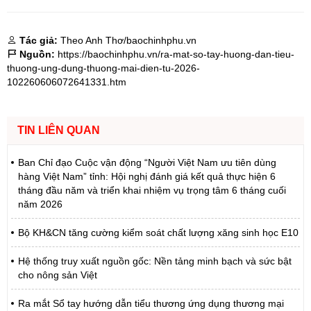
Tác giả:
Theo Anh Thơ/baochinhphu.vn
Nguồn:
https://baochinhphu.vn/ra-mat-so-tay-huong-dan-tieu-
thuong-ung-dung-thuong-mai-dien-tu-2026-
102260606072641331.htm
TIN LIÊN QUAN
Ban Chỉ đạo Cuộc vận động “Người Việt Nam ưu tiên dùng
hàng Việt Nam” tỉnh: Hội nghị đánh giá kết quả thực hiện 6
tháng đầu năm và triển khai nhiệm vụ trọng tâm 6 tháng cuối
năm 2026
Bộ KH&CN tăng cường kiểm soát chất lượng xăng sinh học E10
Hệ thống truy xuất nguồn gốc: Nền tảng minh bạch và sức bật
cho nông sản Việt
Ra mắt Sổ tay hướng dẫn tiểu thương ứng dụng thương mại