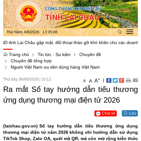
Thứ Năm, 6/8/2026
13
:
35
:
07
Toggl
navig
h Lai Châu gặp mặt, đối thoại tháo gỡ khó khăn cho các doanh nghiệp 
Trang chủ
Tin tức - Sự kiện
Chuyên đề
Chuyên đề tổng hợp
Người Việt Nam ưu tiên dùng hàng Việt Nam
Thứ bảy, 06/06/2026
|
10:12
+
|
A
-
A
A
Ra mắt Sổ tay hướng dẫn tiểu thương
ứng dụng thương mại điện tử 2026
Chia sẻ
Lưu
(laichau.gov.vn)
Sổ tay hướng dẫn tiểu thương ứng dụng
thương mại điện tử năm 2026 không chỉ hướng dẫn sử dụng
TikTok Shop, Zalo OA, quét mã QR, mà còn mở rộng kiến thức