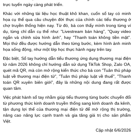
trực tuyến ngày càng phát triển.
Khác với những tài liệu học thuật khô khan, cuốn sổ tay có minh
họa cụ thể qua câu chuyện đời thực của chính các tiểu thương ở
chợ truyền thống hiện nay. Từ đó, bà con thấy mình trong từng ví
dụ, từng chỉ dẫn cụ thể như: "Livestream bán hàng", "Quay video
ngắn và chỉnh sửa hình ảnh", hay "Thanh toán không tiền mặt".
Mọi thứ đều được hướng dẫn theo từng bước, kèm hình ảnh minh
họa sống động, như một lớp học thực hành ngay trên tay.
Đặc biệt, Sổ tay hướng dẫn tiểu thương ứng dụng thương mại điện
tử năm 2026 không chỉ hướng dẫn sử dụng TikTok Shop, Zalo OA,
quét mã QR, mà còn mở rộng kiến thức cho bà con "Tuân thủ pháp
luật về thương mại điện tử", "Tuân thủ pháp luật về thuế", "Thanh
toán QR xuyên biên giới", đây là những nội dung đang rất được
quan tâm.
Việc phát hành sổ tay nhằm giúp tiểu thương từng bước chuyển đổi
từ phương thức kinh doanh truyền thống sang kinh doanh đa kênh,
tận dụng lợi thế của thương mại điện tử để mở rộng thị trường,
nâng cao năng lực cạnh tranh và gia tăng giá trị cho sản phẩm
Việt.
Cập nhật 6/6/2026