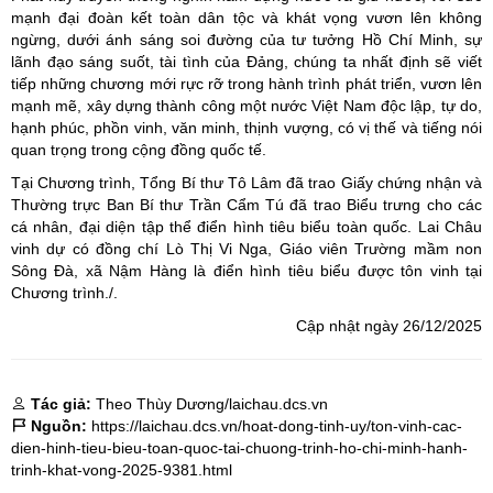
mạnh đại đoàn kết toàn dân tộc và khát vọng vươn lên không
ngừng, dưới ánh sáng soi đường của tư tưởng Hồ Chí Minh, sự
lãnh đạo sáng suốt, tài tình của Đảng, chúng ta nhất định sẽ viết
tiếp những chương mới rực rỡ trong hành trình phát triển, vươn lên
mạnh mẽ, xây dựng thành công một nước Việt Nam độc lập, tự do,
hạnh phúc, phồn vinh, văn minh, thịnh vượng, có vị thế và tiếng nói
quan trọng trong cộng đồng quốc tế.
Tại Chương trình, Tổng Bí thư Tô Lâm đã trao Giấy chứng nhận và
Thường trực Ban Bí thư Trần Cẩm Tú đã trao Biểu trưng cho các
cá nhân, đại diện tập thể điển hình tiêu biểu toàn quốc. Lai Châu
vinh dự có đồng chí Lò Thị Vi Nga, Giáo viên Trường mầm non
Sông Đà, xã Nậm Hàng là điển hình tiêu biểu được tôn vinh tại
Chương trình./.
Cập nhật ngày 26/12/2025
Tác giả:
Theo Thùy Dương/laichau.dcs.vn
Nguồn:
https://laichau.dcs.vn/hoat-dong-tinh-uy/ton-vinh-cac-
dien-hinh-tieu-bieu-toan-quoc-tai-chuong-trinh-ho-chi-minh-hanh-
trinh-khat-vong-2025-9381.html