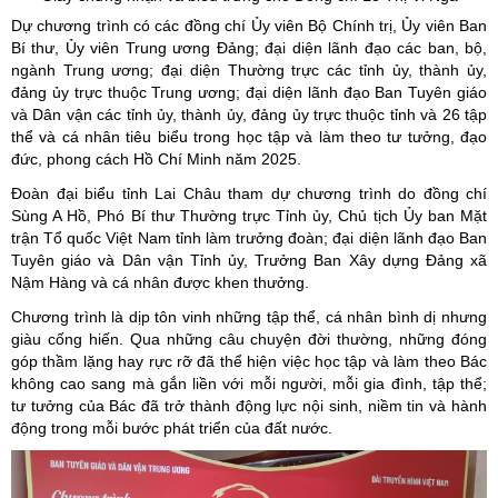
Dự chương trình có các đồng chí Ủy viên Bộ Chính trị, Ủy viên Ban
Bí thư, Ủy viên Trung ương Đảng; đại diện lãnh đạo các ban, bộ,
ngành Trung ương; đại diện Thường trực các tỉnh ủy, thành ủy,
đảng ủy trực thuộc Trung ương; đại diện lãnh đạo Ban Tuyên giáo
và Dân vận các tỉnh ủy, thành ủy, đảng ủy trực thuộc tỉnh và 26 tập
thể và cá nhân tiêu biểu trong học tập và làm theo tư tưởng, đạo
đức, phong cách Hồ Chí Minh năm 2025.
Đoàn đại biểu tỉnh Lai Châu tham dự chương trình do đồng chí
Sùng A Hồ, Phó Bí thư Thường trực Tỉnh ủy, Chủ tịch Ủy ban Mặt
trận Tổ quốc Việt Nam tỉnh làm trưởng đoàn; đại diện lãnh đạo Ban
Tuyên giáo và Dân vận Tỉnh ủy, Trưởng Ban Xây dựng Đảng xã
Nậm Hàng và cá nhân được khen thưởng.
Chương trình là dịp tôn vinh những tập thể, cá nhân bình dị nhưng
giàu cống hiến. Qua những câu chuyện đời thường, những đóng
góp thầm lặng hay rực rỡ đã thể hiện việc học tập và làm theo Bác
không cao sang mà gắn liền với mỗi người, mỗi gia đình, tập thể;
tư tưởng của Bác đã trở thành động lực nội sinh, niềm tin và hành
động trong mỗi bước phát triển của đất nước.