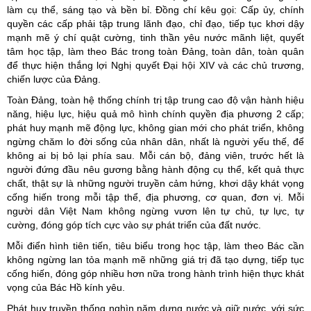
làm cụ thể, sáng tạo và bền bỉ. Đồng chí kêu gọi: Cấp ủy, chính
quyền các cấp phải tập trung lãnh đạo, chỉ đạo, tiếp tục khơi dậy
mạnh mẽ ý chí quật cường, tinh thần yêu nước mãnh liệt, quyết
tâm học tập, làm theo Bác trong toàn Đảng, toàn dân, toàn quân
để thực hiện thắng lợi Nghị quyết Đại hội XIV và các chủ trương,
chiến lược của Đảng.
Toàn Đảng, toàn hệ thống chính trị tập trung cao độ vận hành hiệu
năng, hiệu lực, hiệu quả mô hình chính quyền địa phương 2 cấp;
phát huy mạnh mẽ động lực, không gian mới cho phát triển, không
ngừng chăm lo đời sống của nhân dân, nhất là người yếu thế, để
không ai bị bỏ lại phía sau. Mỗi cán bộ, đảng viên, trước hết là
người đứng đầu nêu gương bằng hành động cụ thể, kết quả thực
chất, thật sự là những người truyền cảm hứng, khơi dậy khát vọng
cống hiến trong mỗi tập thể, địa phương, cơ quan, đơn vị. Mỗi
người dân Việt Nam không ngừng vươn lên tự chủ, tự lực, tự
cường, đóng góp tích cực vào sự phát triển của đất nước.
Mỗi điển hình tiên tiến, tiêu biểu trong học tập, làm theo Bác cần
không ngừng lan tỏa mạnh mẽ những giá trị đã tạo dựng, tiếp tục
cống hiến, đóng góp nhiều hơn nữa trong hành trình hiện thực khát
vọng của Bác Hồ kính yêu.
Phát huy truyền thống nghìn năm dựng nước và giữ nước, với sức