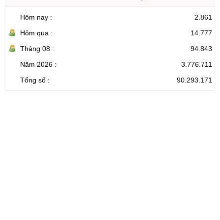
Hôm nay :
2.861
Hôm qua :
14.777
Tháng 08 :
94.843
Năm 2026 :
3.776.711
Tổng số :
90.293.171
CỔNG THÔNG TIN ĐIỆN TỬ TỈNH LAI CHÂU
Cơ quan chủ
Ủy ban nhân dân tỉnh Lai Châu
quản:
31/GP-TTĐT do Sở Văn hóa, Thể thao và
Giấy phép số:
Du lịch cấp 17/4/2026
Chịu trách
Hoàng Minh Hải - Chánh Văn phòng UBND
nhiệm chính:
tỉnh Lai Châu
Trụ sở:
Tầng 1,2,3 nhà B - Trung tâm Hành chính -
Điện thoại | Fax:
Chính trị tỉnh Lai Châu
Email:
02133.876.337; 02133.876.359 |
02133.876.356
laichau@chinhphu.vn