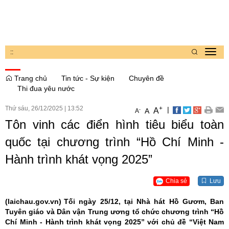
:
:
Toggl
navig
Trang chủ
Tin tức - Sự kiện
Chuyên đề
Thi đua yêu nước
Thứ sáu, 26/12/2025
|
13:52
+
|
A
-
A
A
Tôn vinh các điển hình tiêu biểu toàn
quốc tại chương trình “Hồ Chí Minh -
Hành trình khát vọng 2025”
Chia sẻ
Lưu
(laichau.gov.vn)
Tối ngày 25/12, tại Nhà hát Hồ Gươm, Ban
Tuyên giáo và Dân vận Trung ương tổ chức chương trình “Hồ
Chí Minh - Hành trình khát vọng 2025” với chủ đề “Việt Nam