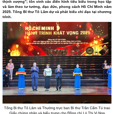
thịnh vượng”; tôn vinh các điển hình tiêu biểu trong học tập
và làm theo tư tưởng, đạo đức, phong cách Hồ Chí Minh năm
2025. Tổng Bí thư Tô Lâm dự và phát biểu chỉ đạo tại chương
trình.
Tổng Bi thư Tô Lâm và Thường trực ban Bí thư Trần Cẩm Tú trao
Giấy chứng nhận và biểu trưng cho Đồng chí Lò Thị Vi Nga