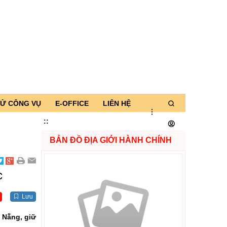
TỬ CÔNG VỤ
E-OFFICE
LIÊN HỆ
:
:
BẢN ĐỒ ĐỊA GIỚI HÀNH CHÍNH
c
Lưu
 Nẵng, giữ