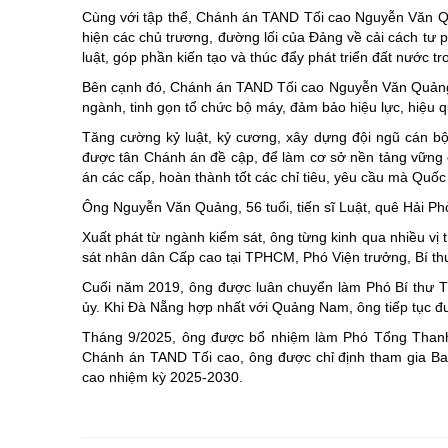
Cùng với tập thể, Chánh án TAND Tối cao Nguyễn Văn Qu
hiện các chủ trương, đường lối của Đảng về cải cách tư
luật, góp phần kiến tạo và thúc đẩy phát triển đất nước t
Bên cạnh đó, Chánh án TAND Tối cao Nguyễn Văn Quảng c
ngành, tinh gọn tổ chức bộ máy, đảm bảo hiệu lực, hiệu 
Tăng cường kỷ luật, kỷ cương, xây dựng đội ngũ cán b
được tân Chánh án đề cập, để làm cơ sở nền tảng vững c
án các cấp, hoàn thành tốt các chỉ tiêu, yêu cầu mà Quốc 
Ông Nguyễn Văn Quảng, 56 tuổi, tiến sĩ Luật, quê Hải Ph
Xuất phát từ ngành kiểm sát, ông từng kinh qua nhiều vị
sát nhân dân Cấp cao tại TPHCM, Phó Viện trưởng, Bí th
Cuối năm 2019, ông được luân chuyển làm Phó Bí thư 
ủy. Khi Đà Nẵng hợp nhất với Quảng Nam, ông tiếp tục đư
Tháng 9/2025, ông được bổ nhiệm làm Phó Tổng Thanh 
Chánh án TAND Tối cao, ông được chỉ định tham gia B
cao nhiệm kỳ 2025-2030.