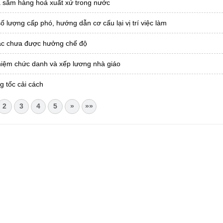
ua sắm hàng hoá xuất xứ trong nước
ượng cấp phó, hướng dẫn cơ cấu lại vị trí việc làm
tác chưa được hưởng chế độ
hiệm chức danh và xếp lương nhà giáo
g tốc cải cách
2
3
4
5
»
»»
CHÂU
i Châu
óa, Thể thao và Du lịch cấp 17/4/2026
 Văn phòng UBND tỉnh Lai Châu
 tâm Hành chính - Chính trị tỉnh Lai Châu
76.359 | 02133.876.356