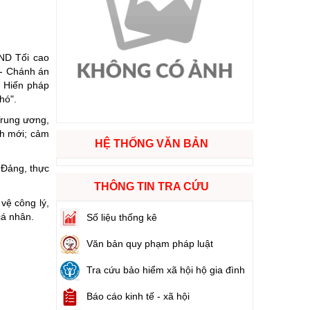
ào cuộc sống
AND Tối cao
hóa XVI và đại biểu Hội đồng nhân dân các cấp nhiệm kỳ 2026 - 2031
 - Chánh án
i Hiến pháp
hó".
ng
Trung ương,
ch mới; cảm
HỆ THỐNG VĂN BẢN
 Đảng, thực
g hàng Việt Nam
THÔNG TIN TRA CỨU
vệ công lý,
cá nhân.
Số liệu thống kê
Văn bản quy phạm pháp luật
Tra cứu bảo hiểm xã hội hộ gia đình
Báo cáo kinh tế - xã hội