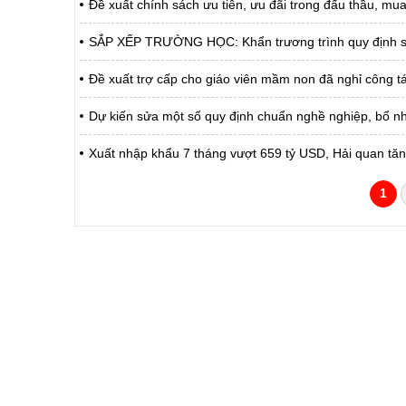
Đề xuất chính sách ưu tiên, ưu đãi trong đấu thầu, m
SẮP XẾP TRƯỜNG HỌC: Khẩn trương trình quy định số l
Đề xuất trợ cấp cho giáo viên mầm non đã nghỉ công 
Dự kiến sửa một số quy định chuẩn nghề nghiệp, bổ n
Xuất nhập khẩu 7 tháng vượt 659 tỷ USD, Hải quan tăn
1
CỔNG THÔNG TIN ĐIỆN TỬ TỈNH LAI 
Cơ quan chủ quản:
Ủy ban nhân dân tỉnh La
Giấy phép số:
31/GP-TTĐT do Sở Văn h
Chịu trách nhiệm chính:
Hoàng Minh Hải - Chánh
Trụ sở:
Tầng 1,2,3 nhà B - Trung
Điện thoại | Fax:
02133.876.337; 02133.8
Email:
laichau@chinhphu.vn