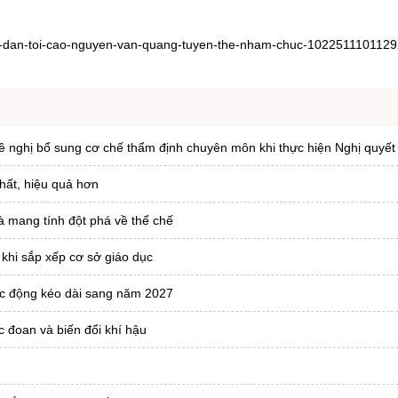
an-dan-toi-cao-nguyen-van-quang-tuyen-the-nham-chuc-102251110112
ề nghị bổ sung cơ chế thẩm định chuyên môn khi thực hiện Nghị quyết
chất, hiệu quả hơn
và mang tính đột phá về thể chế
 khi sắp xếp cơ sở giáo dục
tác động kéo dài sang năm 2027
c đoan và biến đổi khí hậu