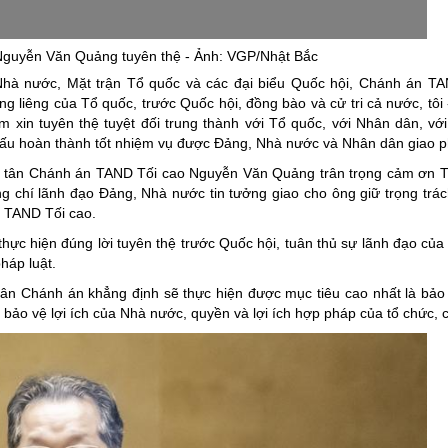
ng hợp
Giảm nghèo bền vững
Đưa nghị quyết của Đảng v
guyễn Văn Quảng tuyên thệ - Ảnh: VGP/Nhật Bắc
Nhà nước, Mặt trận Tổ quốc và các đại biểu Quốc hội, Chánh án T
Bầu cử đại biểu Quốc hội k
 liêng của Tổ quốc, trước Quốc hội, đồng bào và cử tri cả nước, tôi
Đại hội Đảng các cấp
xin tuyên thệ tuyệt đối trung thành với Tổ quốc, với Nhân dân, vớ
đấu hoàn thành tốt nhiệm vụ được Đảng, Nhà nước và Nhân dân giao p
Gia đình hạnh phúc bền vữ
hệ, tân Chánh án TAND Tối cao Nguyễn Văn Quảng trân trọng cảm ơn 
An toàn thông tin
ng chí lãnh đạo Đảng, Nhà nước tin tưởng giao cho ông giữ trọng trá
n TAND Tối cao.
Thông tin biên giới
c hiện đúng lời tuyên thệ trước Quốc hội, tuân thủ sự lãnh đạo của
Người Việt Nam ưu tiên dùn
háp luật.
Điểm báo
tân Chánh án khẳng định sẽ thực hiện được mục tiêu cao nhất là bảo 
bảo vệ lợi ích của Nhà nước, quyền và lợi ích hợp pháp của tổ chức, 
Phóng sự ảnh
Chuyên mục khác