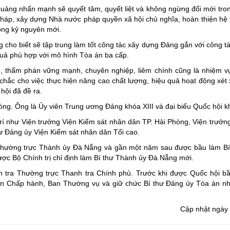
ảng nhấn mạnh sẽ quyết tâm, quyết liệt và không ngừng đổi mới tron
 pháp, xây dựng Nhà nước pháp quyền xã hội chủ nghĩa, hoàn thiện hệ
rong kỷ nguyên mới.
ho biết sẽ tập trung làm tốt công tác xây dựng Đảng gắn với công t
quả phù hợp với mô hình Tòa án ba cấp.
ộ, thẩm phán vững mạnh, chuyên nghiệp, liêm chính cũng là nhiệm v
hắc cho việc thực hiện nâng cao chất lượng, hiệu quả hoạt động xét
hội đã đề ra.
òng. Ông là Ủy viên Trung ương Đảng khóa XIII và đại biểu Quốc hội k
 trí như Viện trưởng Viện Kiểm sát nhân dân TP. Hải Phòng, Viện trưởn
ư Đảng ủy Viện Kiểm sát nhân dân Tối cao.
Thường trực Thành ủy Đà Nẵng và gần một năm sau được bầu làm Bí
ợc Bộ Chính trị chỉ định làm Bí thư Thành ủy Đà Nẵng mới.
tra Thường trực Thanh tra Chính phủ. Trước khi được Quốc hội bầ
an Chấp hành, Ban Thường vụ và giữ chức Bí thư Đảng ủy Tòa án n
Cập nhật ngày