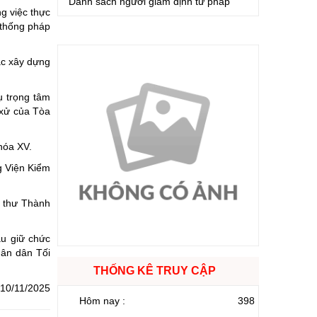
Danh sách người giám định tư pháp
g việc thực
 thống pháp
ác xây dựng
ụ trọng tâm
 xử của Tòa
hóa XV.
g Viện Kiểm
 thư Thành
u giữ chức
hân dân Tối
THỐNG KÊ TRUY CẬP
 10/11/2025
Hôm nay :
398