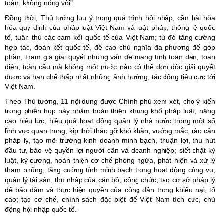
toàn, không nóng vội".
Đồng thời, Thủ tướng lưu ý trong quá trình hội nhập, cần hài hòa
hóa quy định của pháp luật Việt Nam và luật pháp, thông lệ quốc
tế, tuân thủ các cam kết quốc tế của Việt Nam; từ đó tăng cường
hợp tác, đoàn kết quốc tế, đề cao chủ nghĩa đa phương để góp
phần, tham gia giải quyết những vấn đề mang tính toàn dân, toàn
diện, toàn cầu mà không một nước nào có thể đơn độc giải quyết
được và hạn chế thấp nhất những ảnh hưởng, tác động tiêu cực tới
Việt Nam.
Theo Thủ tướng, 11 nội dung được Chính phủ xem xét, cho ý kiến
trong phiên họp này nhằm hoàn thiện khung khổ pháp luật, nâng
cao hiệu lực, hiệu quả hoạt động quản lý nhà nước trong một số
lĩnh vực quan trọng; kịp thời tháo gỡ khó khăn, vướng mắc, rào cản
pháp lý, tạo môi trường kinh doanh minh bạch, thuận lợi, thu hút
đầu tư, bảo vệ quyền lợi người dân và doanh nghiệp; siết chặt kỷ
luật, kỷ cương, hoàn thiện cơ chế phòng ngừa, phát hiện và xử lý
tham nhũng, tăng cường tính minh bạch trong hoạt động công vụ,
quản lý tài sản, thu nhập của cán bộ, công chức; tạo cơ sở pháp lý
để bảo đảm và thực hiện quyền của công dân trong khiếu nại, tố
cáo; tạo cơ chế, chính sách đặc biệt để Việt Nam tích cực, chủ
động hội nhập quốc tế.