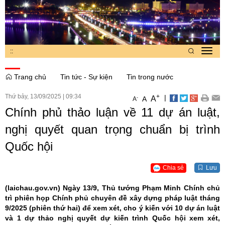
:
:
Toggl
navig
Trang chủ
Tin tức - Sự kiện
Tin trong nước
Thứ bảy, 13/09/2025
|
09:34
+
|
A
-
A
A
Chính phủ thảo luận về 11 dự án luật,
nghị quyết quan trọng chuẩn bị trình
Quốc hội
Chia sẻ
Lưu
(laichau.gov.vn)
Ngày 13/9, Thủ tướng Phạm Minh Chính chủ
trì phiên họp Chính phủ chuyên đề xây dựng pháp luật tháng
9/2025 (phiên thứ hai) để xem xét, cho ý kiến với 10 dự án luật
và 1 dự thảo nghị quyết dự kiến trình Quốc hội xem xét,