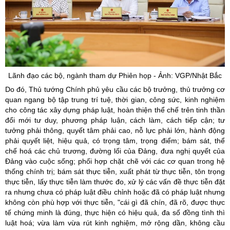
Lãnh đạo các bộ, ngành tham dự Phiên họp - Ảnh: VGP/Nhật Bắc
Do đó, Thủ tướng Chính phủ yêu cầu các bộ trưởng, thủ trưởng cơ
quan ngang bộ tập trung trí tuệ, thời gian, công sức, kinh nghiệm
cho công tác xây dựng pháp luật, hoàn thiện thể chế trên tinh thần
đổi mới tư duy, phương pháp luận, cách làm, cách tiếp cận; tư
tưởng phải thông, quyết tâm phải cao, nỗ lực phải lớn, hành động
phải quyết liệt, hiệu quả, có trọng tâm, trọng điểm; bám sát, thể
chế hoá các chủ trương, đường lối của Đảng, đưa nghị quyết của
Đảng vào cuộc sống; phối hợp chặt chẽ với các cơ quan trong hệ
thống chính trị; bám sát thực tiễn, xuất phát từ thực tiễn, tôn trọng
thực tiễn, lấy thực tiễn làm thước đo, xử lý các vấn đề thực tiễn đặt
ra nhưng chưa có pháp luật điều chỉnh hoặc đã có pháp luật nhưng
không còn phù hợp với thực tiễn, "cái gì đã chín, đã rõ, được thực
tế chứng minh là đúng, thực hiện có hiệu quả, đa số đồng tình thì
luật hoá; vừa làm vừa rút kinh nghiệm, mở rộng dần, không cầu