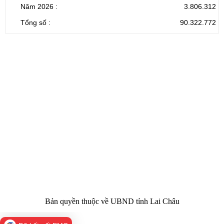
Năm 2026 :
3.806.312
Tổng số :
90.322.772
CỔNG THÔNG TIN ĐIỆN TỬ TỈNH LAI CHÂU
Cơ quan chủ
Ủy ban nhân dân tỉnh Lai Châu
quản:
31/GP-TTĐT do Sở Văn hóa, Thể thao và
Giấy phép số:
Du lịch cấp 17/4/2026
Chịu trách
Hoàng Minh Hải - Chánh Văn phòng UBND
nhiệm chính:
tỉnh Lai Châu
Trụ sở:
Tầng 1,2,3 nhà B - Trung tâm Hành chính -
Điện thoại | Fax:
Chính trị tỉnh Lai Châu
Email:
02133.876.337; 02133.876.359 |
02133.876.356
laichau@chinhphu.vn
Bản quyền thuộc về UBND tỉnh Lai Châu