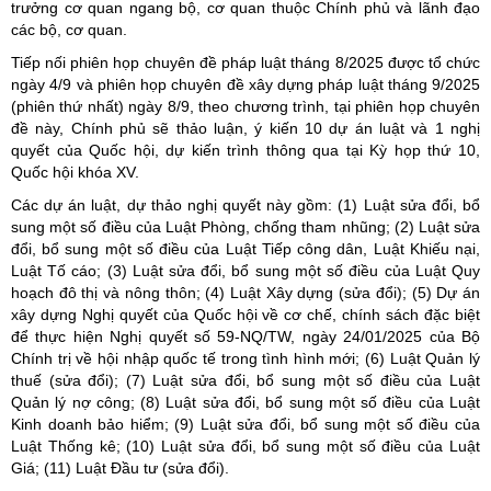
trưởng cơ quan ngang bộ, cơ quan thuộc Chính phủ và lãnh đạo
các bộ, cơ quan.
Tiếp nối phiên họp chuyên đề pháp luật tháng 8/2025 được tổ chức
ngày 4/9 và phiên họp chuyên đề xây dựng pháp luật tháng 9/2025
(phiên thứ nhất) ngày 8/9, theo chương trình, tại phiên họp chuyên
đề này, Chính phủ sẽ thảo luận, ý kiến 10 dự án luật và 1 nghị
quyết của Quốc hội, dự kiến trình thông qua tại Kỳ họp thứ 10,
Quốc hội khóa XV.
Các dự án luật, dự thảo nghị quyết này gồm: (1) Luật sửa đổi, bổ
sung một số điều của Luật Phòng, chống tham nhũng; (2) Luật sửa
đổi, bổ sung một số điều của Luật Tiếp công dân, Luật Khiếu nại,
Luật Tố cáo; (3) Luật sửa đổi, bổ sung một số điều của Luật Quy
hoạch đô thị và nông thôn; (4) Luật Xây dựng (sửa đổi); (5) Dự án
xây dựng Nghị quyết của Quốc hội về cơ chế, chính sách đặc biệt
để thực hiện Nghị quyết số 59-NQ/TW, ngày 24/01/2025 của Bộ
Chính trị về hội nhập quốc tế trong tình hình mới; (6) Luật Quản lý
thuế (sửa đổi); (7) Luật sửa đổi, bổ sung một số điều của Luật
Quản lý nợ công; (8) Luật sửa đổi, bổ sung một số điều của Luật
Kinh doanh bảo hiểm; (9) Luật sửa đổi, bổ sung một số điều của
Luật Thống kê; (10) Luật sửa đổi, bổ sung một số điều của Luật
Giá; (11) Luật Đầu tư (sửa đổi).