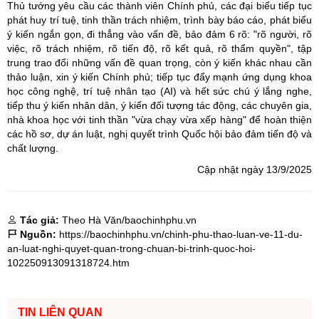
Thủ tướng yêu cầu các thành viên Chính phủ, các đại biểu tiếp tục
phát huy trí tuệ, tinh thần trách nhiệm, trình bày báo cáo, phát biểu
ý kiến ngắn gọn, đi thẳng vào vấn đề, bảo đảm 6 rõ: "rõ người, rõ
việc, rõ trách nhiệm, rõ tiến độ, rõ kết quả, rõ thẩm quyền", tập
trung trao đổi những vấn đề quan trọng, còn ý kiến khác nhau cần
thảo luận, xin ý kiến Chính phủ; tiếp tục đẩy mạnh ứng dụng khoa
học công nghệ, trí tuệ nhân tạo (AI) và hết sức chú ý lắng nghe,
tiếp thu ý kiến nhân dân, ý kiến đối tượng tác động, các chuyên gia,
nhà khoa học với tinh thần "vừa chạy vừa xếp hàng" để hoàn thiện
các hồ sơ, dự án luật, nghị quyết trình Quốc hội bảo đảm tiến độ và
chất lượng.
Cập nhật ngày 13/9/2025
Tác giả:
Theo Hà Văn/baochinhphu.vn
Nguồn:
https://baochinhphu.vn/chinh-phu-thao-luan-ve-11-du-
an-luat-nghi-quyet-quan-trong-chuan-bi-trinh-quoc-hoi-
102250913091318724.htm
TIN LIÊN QUAN