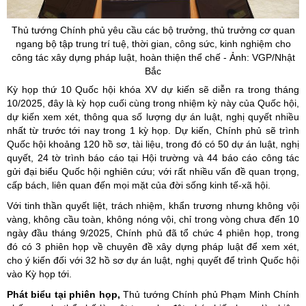
Thủ tướng Chính phủ yêu cầu các bộ trưởng, thủ trưởng cơ quan
ngang bộ tập trung trí tuệ, thời gian, công sức, kinh nghiệm cho
công tác xây dựng pháp luật, hoàn thiện thể chế - Ảnh: VGP/Nhật
Bắc
Kỳ họp thứ 10 Quốc hội khóa XV dự kiến sẽ diễn ra trong tháng
10/2025, đây là kỳ họp cuối cùng trong nhiệm kỳ này của Quốc hội,
dự kiến xem xét, thông qua số lượng dự án luật, nghị quyết nhiều
nhất từ trước tới nay trong 1 kỳ họp. Dự kiến, Chính phủ sẽ trình
Quốc hội khoảng 120 hồ sơ, tài liệu, trong đó có 50 dự án luật, nghị
quyết, 24 tờ trình báo cáo tại Hội trường và 44 báo cáo công tác
gửi đại biểu Quốc hội nghiên cứu; với rất nhiều vấn đề quan trọng,
cấp bách, liên quan đến mọi mặt của đời sống kinh tế-xã hội.
Với tinh thần quyết liệt, trách nhiệm, khẩn trương nhưng không vội
vàng, không cầu toàn, không nóng vội, chỉ trong vòng chưa đến 10
ngày đầu tháng 9/2025, Chính phủ đã tổ chức 4 phiên họp, trong
đó có 3 phiên họp về chuyên đề xây dựng pháp luật để xem xét,
cho ý kiến đối với 32 hồ sơ dự án luật, nghị quyết để trình Quốc hội
vào Kỳ họp tới.
Phát biểu tại phiên họp,
Thủ tướng Chính phủ Phạm Minh Chính