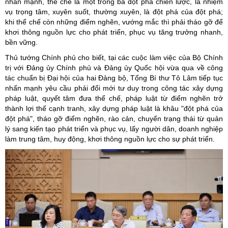
nhấn mạnh, thể chế là một trong ba đột phá chiến lược, là nhiệm
vụ trọng tâm, xuyên suốt, thường xuyên, là đột phá của đột phá;
khi thể chế còn những điểm nghẽn, vướng mắc thì phải tháo gỡ để
khơi thông nguồn lực cho phát triển, phục vụ tăng trưởng nhanh,
bền vững.
Thủ tướng Chính phủ cho biết, tại các cuộc làm việc của Bộ Chính
trị với Đảng ủy Chính phủ và Đảng ủy Quốc hội vừa qua về công
tác chuẩn bị Đại hội của hai Đảng bộ, Tổng Bí thư Tô Lâm tiếp tục
nhấn mạnh yêu cầu phải đổi mới tư duy trong công tác xây dựng
pháp luật, quyết tâm đưa thể chế, pháp luật từ điểm nghẽn trở
thành lợi thế cạnh tranh, xây dựng pháp luật là khâu "đột phá của
đột phá", tháo gỡ điểm nghẽn, rào cản, chuyển trạng thái từ quản
lý sang kiến tạo phát triển và phục vụ, lấy người dân, doanh nghiệp
làm trung tâm, huy động, khơi thông nguồn lực cho sự phát triển.