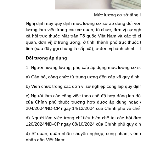
Chuyên đề tổ
Mức lương cơ sở tăng l
Nghị định này quy định mức lương cơ sở áp dụng đối với
lương làm việc trong các cơ quan, tổ chức, đơn vị sự ng
xã hội trực thuộc Mặt trận Tổ quốc Việt Nam và các tổ 
quan, đơn vị) ở trung ương, ở tỉnh, thành phố trực thuộc
tỉnh (sau đây gọi chung là cấp xã), ở đơn vị hành chính - k
Đối tượng áp dụng
1. Người hưởng lương, phụ cấp áp dụng mức lương cơ s
a) Cán bộ, công chức từ trung ương đến cấp xã quy định 
b) Viên chức trong các đơn vị sự nghiệp công lập quy định
c) Người làm các công việc theo chế độ hợp đồng lao độn
của Chính phủ thuộc trường hợp được áp dụng hoặc c
204/2004/NĐ-CP ngày 14/12/2004 của Chính phủ về chế độ 
d) Người làm việc trong chỉ tiêu biên chế tại các hội đ
126/2024/NĐ-CP ngày 08/10/2024 của Chính phủ quy định 
đ) Sĩ quan, quân nhân chuyên nghiệp, công nhân, viên
nhân dân Việt Nam;