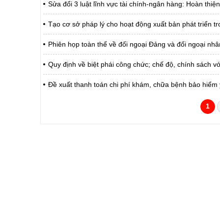
Sửa đổi 3 luật lĩnh vực tài chính-ngân hàng: Hoàn thiện
Tạo cơ sở pháp lý cho hoạt động xuất bản phát triển tr
Phiên họp toàn thể về đối ngoại Đảng và đối ngoại nh
Quy định về biệt phái công chức; chế độ, chính sách vớ
Đề xuất thanh toán chi phí khám, chữa bệnh bảo hiểm 
1
CỔNG THÔNG TIN ĐIỆN TỬ TỈNH LAI 
Cơ quan chủ quản:
Ủy ban nhân dân tỉnh La
Giấy phép số:
31/GP-TTĐT do Sở Văn h
Chịu trách nhiệm chính:
Hoàng Minh Hải - Chánh
Trụ sở:
Tầng 1,2,3 nhà B - Trung
Điện thoại | Fax:
02133.876.337; 02133.8
Email:
laichau@chinhphu.vn