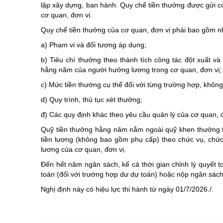
lập xây dựng, ban hành. Quy chế tiền thưởng được gửi cơ 
cơ quan, đơn vị.
Quy chế tiền thưởng của cơ quan, đơn vị phải bao gồm n
a) Phạm vi và đối tượng áp dụng;
b) Tiêu chí thưởng theo thành tích công tác đột xuất và
hằng năm của người hưởng lương trong cơ quan, đơn vị;
c) Mức tiền thưởng cụ thể đối với từng trường hợp, không
d) Quy trình, thủ tục xét thưởng;
đ) Các quy định khác theo yêu cầu quản lý của cơ quan, đơ
Quỹ tiền thưởng hằng năm nằm ngoài quỹ khen thưởng t
tiền lương (không bao gồm phụ cấp) theo chức vụ, chứ
lương của cơ quan, đơn vị.
Đến hết năm ngân sách, kể cả thời gian chỉnh lý quyết 
toán (đối với trường hợp dư dự toán) hoặc nộp ngân sác
Nghị định này có hiệu lực thi hành từ ngày 01/7/2026./.