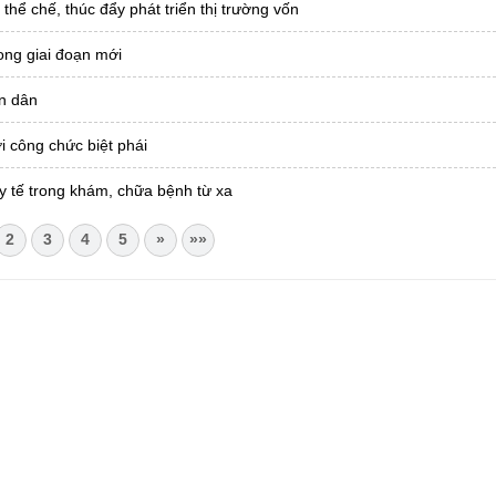
 thể chế, thúc đẩy phát triển thị trường vốn
ong giai đoạn mới
ân dân
i công chức biệt phái
y tế trong khám, chữa bệnh từ xa
2
3
4
5
»
»»
CHÂU
i Châu
óa, Thể thao và Du lịch cấp 17/4/2026
 Văn phòng UBND tỉnh Lai Châu
 tâm Hành chính - Chính trị tỉnh Lai Châu
76.359 | 02133.876.356