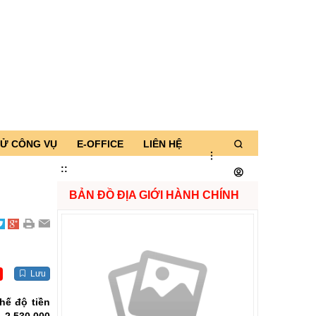
TỬ CÔNG VỤ
E-OFFICE
LIÊN HỆ
:
:
BẢN ĐỒ ĐỊA GIỚI HÀNH CHÍNH
Lưu
hế độ tiền