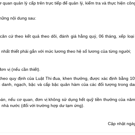
quan quản lý cấp trên trực tiếp để quản lý, kiểm tra và thực hiện công
hững nội dung sau:
 căn cứ theo kết quả theo dõi, đánh giá hằng quý, 06 tháng, xếp loại
 nhất thiết phải gắn với mức lương theo hệ số lương của từng người;
n vị (nếu cần thiết).
heo quy định của Luật Thi đua, khen thưởng, được xác định bằng 1
c danh, ngạch, bậc và cấp bậc quân hàm của các đối tượng trong da
toán, nếu cơ quan, đơn vị không sử dụng hết quỹ tiền thưởng của năm
h nhà nước (đối với trường hợp dư tạm ứng).
Cập nhật ngà