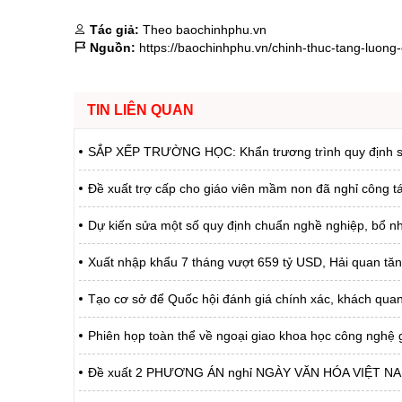
Tác giả:
Theo baochinhphu.vn
Nguồn:
https://baochinhphu.vn/chinh-thuc-tang-luo
TIN LIÊN QUAN
SẮP XẾP TRƯỜNG HỌC: Khẩn trương trình quy định số l
Đề xuất trợ cấp cho giáo viên mầm non đã nghỉ công 
Dự kiến sửa một số quy định chuẩn nghề nghiệp, bổ n
Xuất nhập khẩu 7 tháng vượt 659 tỷ USD, Hải quan tăn
Tạo cơ sở để Quốc hội đánh giá chính xác, khách quan
Phiên họp toàn thể về ngoại giao khoa học công nghệ g
Đề xuất 2 PHƯƠNG ÁN nghỉ NGÀY VĂN HÓA VIỆT N