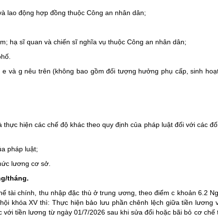
 và lao động hợp đồng thuộc Công an nhân dân;
am; hạ sĩ quan và chiến sĩ nghĩa vụ thuộc Công an nhân dân;
phố.
đ, e và g nêu trên (không bao gồm đối tượng hưởng phụ cấp, sinh hoạt
thực hiện các chế độ khác theo quy định của pháp luật đối với các đố
ủa pháp luật;
mức lương cơ sở.
ng/tháng.
ế tài chính, thu nhập đặc thù ở trung ương, theo điểm c khoản 6.2 Ng
ội khóa XV thì: Thực hiện bảo lưu phần chênh lệch giữa tiền lương 
với tiền lương từ ngày 01/7/2026 sau khi sửa đổi hoặc bãi bỏ cơ chế t