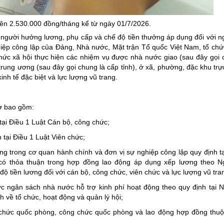
ng hợp
Giảm nghèo bền vững
ên 2.530.000 đồng/tháng kể từ ngày 01/7/2026.
Đưa nghị quyết của Đảng v
 người hưởng lương, phụ cấp và chế độ tiền thưởng áp dụng đối với 
Bầu cử đại biểu Quốc hội k
hiệp công lập của Đảng, Nhà nước, Mặt trận Tổ quốc Việt Nam, tổ chức 
chức xã hội thực hiện các nhiệm vụ được nhà nước giao (sau đây gọi 
Đại hội Đảng các cấp
 trung ương (sau đây gọi chung là cấp tỉnh), ở xã, phường, đặc khu trự
Gia đình hạnh phúc bền vữ
inh tế đặc biệt và lực lượng vũ trang.
An toàn thông tin
ở bao gồm:
Thông tin biên giới
tại Điều 1 Luật Cán bộ, công chức;
Người Việt Nam ưu tiên dùn
 tại Điều 1 Luật Viên chức;
Điểm báo
g trong cơ quan hành chính và đơn vị sự nghiệp công lập quy định tạ
Phóng sự ảnh
ó thỏa thuận trong hợp đồng lao động áp dụng xếp lương theo Ng
tiền lương đối với cán bộ, công chức, viên chức và lực lượng vũ tra
Chuyên mục khác
ược ngân sách nhà nước hỗ trợ kinh phí hoạt động theo quy định tại N
về tổ chức, hoạt động và quản lý hội;
 chức quốc phòng, công chức quốc phòng và lao động hợp đồng thu