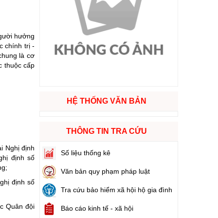
ào cuộc sống
người hưởng
hóa XVI và đại biểu Hội đồng nhân dân các cấp nhiệm kỳ 2026 - 2031
chính trị -
chung là cơ
c thuộc cấp
ng
HỆ THỐNG VĂN BẢN
g hàng Việt Nam
THÔNG TIN TRA CỨU
i Nghị định
Số liệu thống kê
hị định số
ng;
Văn bản quy phạm pháp luật
ghị định số
Tra cứu bảo hiểm xã hội hộ gia đình
ộc Quân đội
Báo cáo kinh tế - xã hội