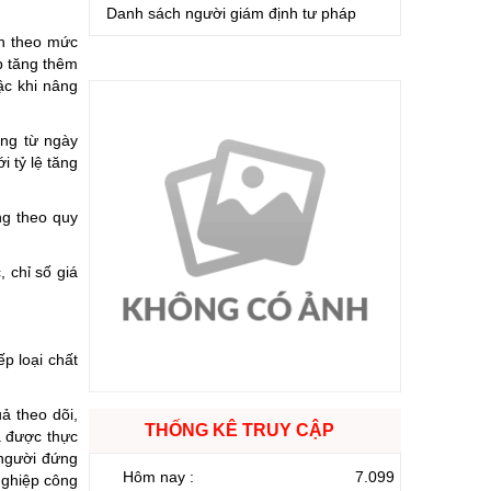
Danh sách người giám định tư pháp
nh theo mức
p tăng thêm
ậc khi nâng
ơng từ ngày
 tỷ lệ tăng
ng theo quy
 chỉ số giá
p loại chất
ả theo dõi,
THỐNG KÊ TRUY CẬP
à được thực
 người đứng
Hôm nay :
7.099
nghiệp công