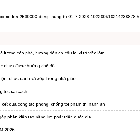
ng-co-so-len-2530000-dong-thang-tu-01-7-2026-102260516214238878.
ượng cấp phó, hướng dẫn cơ cấu lại vị trí việc làm
tác chưa được hưởng chế độ
hiệm chức danh và xếp lương nhà giáo
g tốc cải cách
 kết quả công tác phòng, chống tội phạm thi hành án
óp phần kiến tạo năng lực phát triển quốc gia
AM 2026